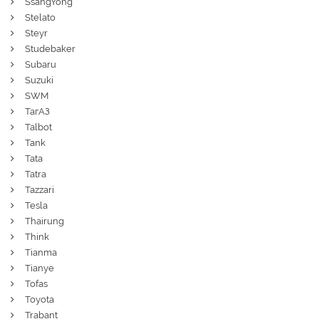
SsangYong
Stelato
Steyr
Studebaker
Subaru
Suzuki
SWM
ТагАЗ
Talbot
Tank
Tata
Tatra
Tazzari
Tesla
Thairung
Think
Tianma
Tianye
Tofas
Toyota
Trabant