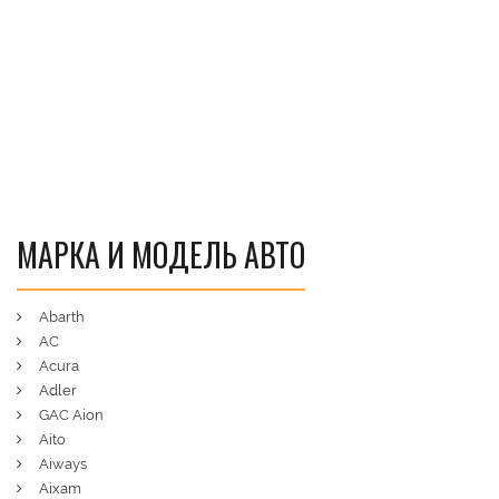
МАРКА И МОДЕЛЬ АВТО
Abarth
AC
Acura
Adler
GAC Aion
Aito
Aiways
Aixam