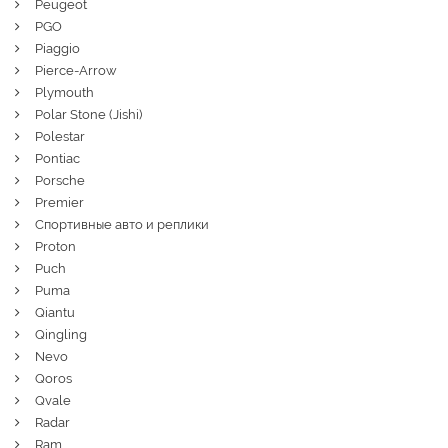
Peugeot
PGO
Piaggio
Pierce-Arrow
Plymouth
Polar Stone (Jishi)
Polestar
Pontiac
Porsche
Premier
Спортивные авто и реплики
Proton
Puch
Puma
Qiantu
Qingling
Nevo
Qoros
Qvale
Radar
Ram