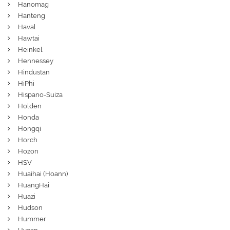
Hanomag
Hanteng
Haval
Hawtai
Heinkel
Hennessey
Hindustan
HiPhi
Hispano-Suiza
Holden
Honda
Hongqi
Horch
Hozon
HSV
Huaihai (Hoann)
HuangHai
Huazi
Hudson
Hummer