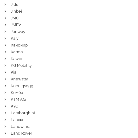
Jidu
Jinbei
JMC
JMEV
Jonway
Kaiyi
Канонир
Karma
Kawei
KG Mobility
Kia
Knewstar
Koenigsegg
Комбат
KTM AG
KYC
Lamborghini
Lancia
Landwind
Land Rover