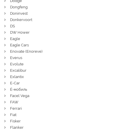
Dodge
Dongfeng
Doninvest
Donkervoort
DS
DW Hower
Eagle
Eagle Cars
Enovate (Enoreve)
Everus
Evolute
Excalibur
Exlantix
E-Car
Ё-мобиль
Facel Vega
FAW
Ferrari
Fiat
Fisker
Flanker