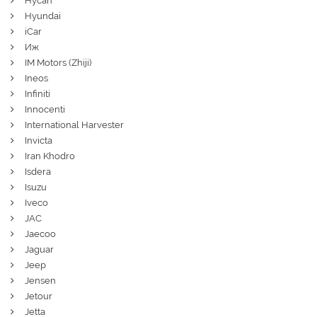
Hycan
Hyundai
iCar
Иж
IM Motors (Zhiji)
Ineos
Infiniti
Innocenti
International Harvester
Invicta
Iran Khodro
Isdera
Isuzu
Iveco
JAC
Jaecoo
Jaguar
Jeep
Jensen
Jetour
Jetta