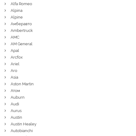
Alfa Romeo
Alpina
Alpine
Амберавто
Ambertruck
AMC
AM General
Apal
Arcfox
Ariel
Aro
Asia
Aston Martin
Атом
Auburn
Audi
Aurus
Austin
Austin Healey
Autobianchi