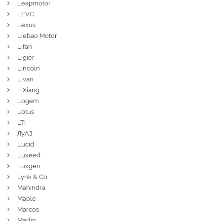
Leapmotor
LEVC
Lexus
Liebao Motor
Lifan
Ligier
Lincoln
Livan
LiXiang
Logem
Lotus
LTI
ЛуАЗ
Lucid
Luxeed
Luxgen
Lynk & Co
Mahindra
Maple
Marcos
Marlin