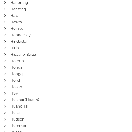
Hanomag
Hanteng
Haval
Hawtai
Heinkel
Hennessey
Hindustan
HiPhi
Hispano-Suiza
Holden
Honda
Hongqi
Horch
Hozon
HSV
Huaihai (Hoann)
HuangHai
Huazi
Hudson
Hummer