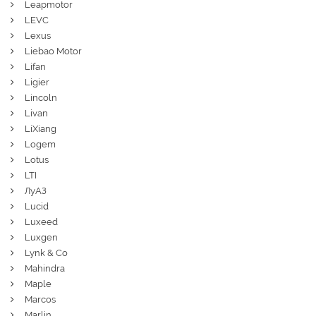
Leapmotor
LEVC
Lexus
Liebao Motor
Lifan
Ligier
Lincoln
Livan
LiXiang
Logem
Lotus
LTI
ЛуАЗ
Lucid
Luxeed
Luxgen
Lynk & Co
Mahindra
Maple
Marcos
Marlin