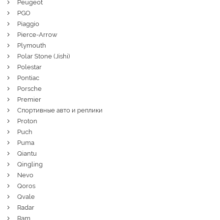
Peugeot
PGO
Piaggio
Pierce-Arrow
Plymouth
Polar Stone (Jishi)
Polestar
Pontiac
Porsche
Premier
Спортивные авто и реплики
Proton
Puch
Puma
Qiantu
Qingling
Nevo
Qoros
Qvale
Radar
Ram