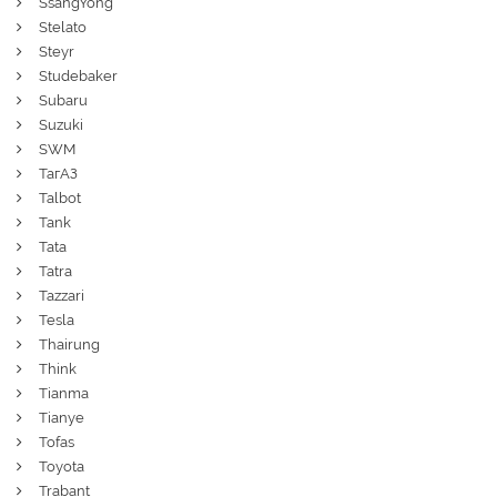
SsangYong
Stelato
Steyr
Studebaker
Subaru
Suzuki
SWM
ТагАЗ
Talbot
Tank
Tata
Tatra
Tazzari
Tesla
Thairung
Think
Tianma
Tianye
Tofas
Toyota
Trabant