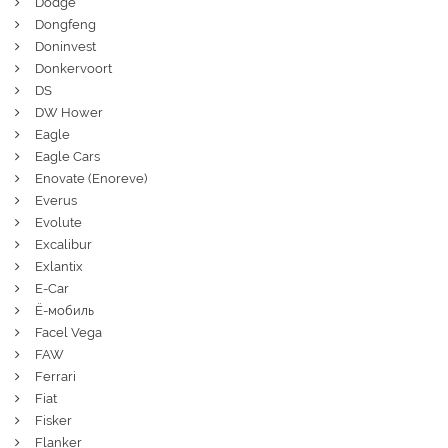
Dodge
Dongfeng
Doninvest
Donkervoort
DS
DW Hower
Eagle
Eagle Cars
Enovate (Enoreve)
Everus
Evolute
Excalibur
Exlantix
E-Car
Ё-мобиль
Facel Vega
FAW
Ferrari
Fiat
Fisker
Flanker