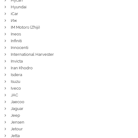
Hycan
Hyundai
iCar
Иж
IM Motors (Zhiji)
Ineos
Infiniti
Innocenti
International Harvester
Invicta
Iran Khodro
Isdera
Isuzu
Iveco
JAC
Jaecoo
Jaguar
Jeep
Jensen
Jetour
Jetta