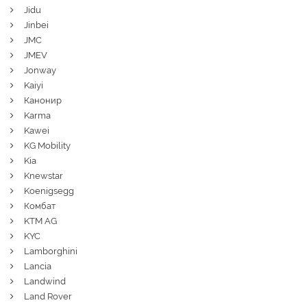
Jidu
Jinbei
JMC
JMEV
Jonway
Kaiyi
Канонир
Karma
Kawei
KG Mobility
Kia
Knewstar
Koenigsegg
Комбат
KTM AG
KYC
Lamborghini
Lancia
Landwind
Land Rover