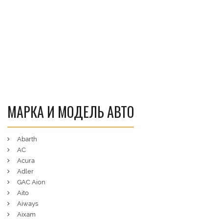
МАРКА И МОДЕЛЬ АВТО
Abarth
AC
Acura
Adler
GAC Aion
Aito
Aiways
Aixam