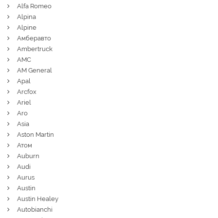
Alfa Romeo
Alpina
Alpine
Амберавто
Ambertruck
AMC
AM General
Apal
Arcfox
Ariel
Aro
Asia
Aston Martin
Атом
Auburn
Audi
Aurus
Austin
Austin Healey
Autobianchi