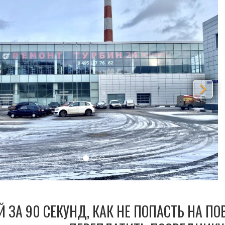
vious
Nex
Й ЗА 90 СЕКУНД, КАК НЕ ПОПАСТЬ НА П