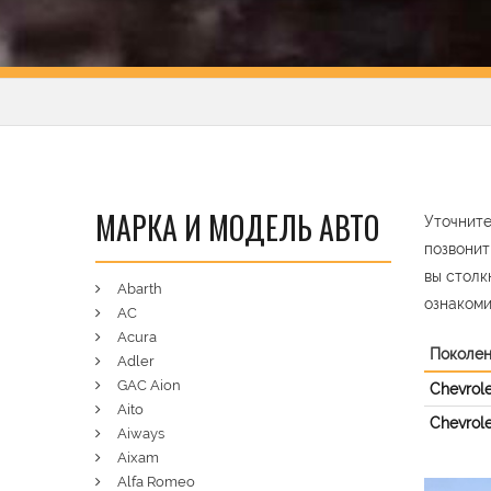
МАРКА И МОДЕЛЬ АВТО
Уточните
позвонит
вы столк
Abarth
ознакоми
AC
Acura
Поколе
Adler
GAC Aion
Chevrole
Aito
Chevrole
Aiways
Aixam
Alfa Romeo