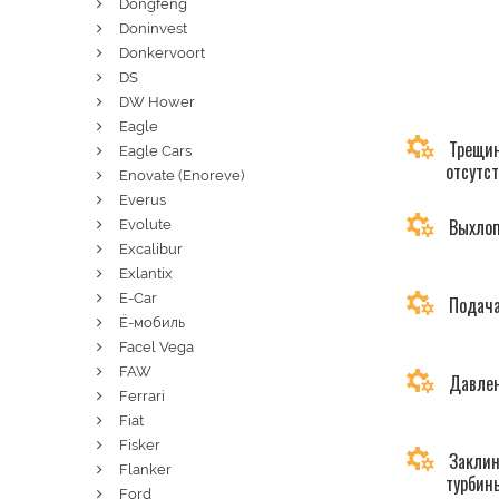
Dongfeng
Doninvest
Donkervoort
DS
DW Hower
Eagle
Трещин
Eagle Cars
отсутс
Enovate (Enoreve)
Everus
Выхлоп
Evolute
Excalibur
Exlantix
E-Car
Подача
Ё-мобиль
Facel Vega
FAW
Давлен
Ferrari
Fiat
Fisker
Заклин
Flanker
турбин
Ford