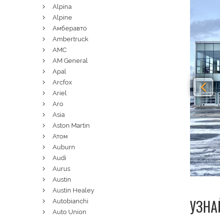
Pre
Alpina
Alpine
Амберавто
Ambertruck
AMC
AM General
Apal
Arcfox
Ariel
Aro
Asia
Aston Martin
Атом
Auburn
Audi
Aurus
Austin
Austin Healey
УЗНА
Autobianchi
Auto Union