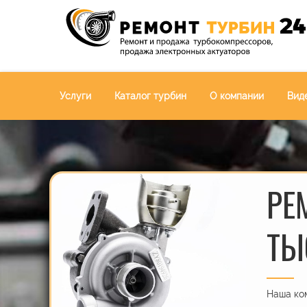
Услуги
Каталог турбин
О компании
Вид
РЕ
ТЫ
Наша ком