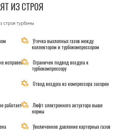
ЯТ ИЗ СТРОЯ
из строя турбины
ном
Утечка выхлопных газов между
коллектором и турбокомпрессором
не исправен
Ограничен подвод воздуха к
турбокомпрессору
Отвод воздуха из компрессора засорен
не работает
Люфт электронного актуатора выше
нормы
ена
Увеличенное давление картерных газов