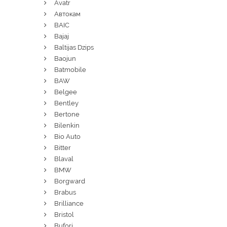
Avatr
Автокам
BAIC
Bajaj
Baltijas Dzips
Baojun
Batmobile
BAW
Belgee
Bentley
Bertone
Bilenkin
Bio Auto
Bitter
Blaval
BMW
Borgward
Brabus
Brilliance
Bristol
Bufori