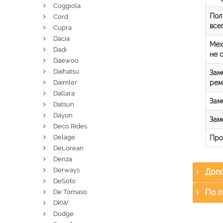
Coggiola
Пол
Cord
все
Cupra
Dacia
Мех
Dadi
не 
Daewoo
Daihatsu
Зам
рем
Daimler
Dallara
Зам
Datsun
Dayun
Зам
Deco Rides
Delage
Про
DeLorean
Denza
Derways
Допо
DeSoto
По п
De Tomaso
DKW
Dodge