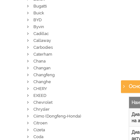
Bugatti
Buick
BYD
Byvin
Cadillac
Callaway
Carbodies
Caterham
Chana
Changan
Changfeng
Changhe
Осно
CHERY
EXEED
Наи
Chevrolet
Chrysler
Диа
Ciimo (Dongfeng-Honda)
на 
Citroen
Cizeta
Диа
Coda
акт