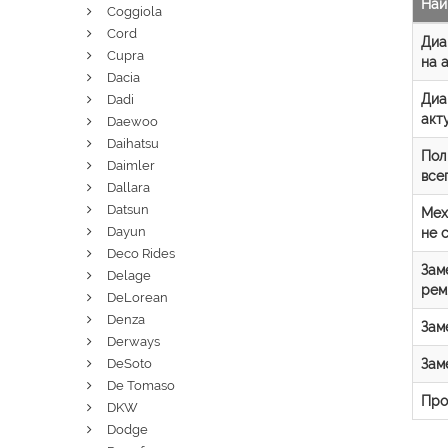
Наи
Coggiola
Cord
Диа
Cupra
на 
Dacia
Диа
Dadi
акт
Daewoo
Daihatsu
Пол
Daimler
все
Dallara
Datsun
Мех
Dayun
не 
Deco Rides
Зам
Delage
рем
DeLorean
Denza
Зам
Derways
Зам
DeSoto
De Tomaso
Про
DKW
Dodge