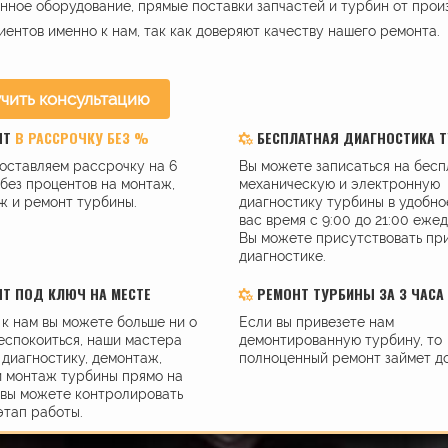
ное оборудование, прямые поставки запчастей и турбин от прои
иентов именно к нам, так как доверяют качеству нашего ремонта.
чить консультацию
НТ
В РАССРОЧКУ БЕЗ %
БЕСПЛАТНАЯ ДИАГНОСТИКА 
оставляем рассрочку на 6
Вы можете записаться на бес
без процентов на монтаж,
механическую и электронную
ж и ремонт турбины.
диагностику турбины в удобно
вас время с 9:00 до 21:00 еже
Вы можете присутствовать пр
диагностике.
Т ПОД КЛЮЧ НА МЕСТЕ
РЕМОНТ ТУРБИНЫ ЗА 3 ЧАСА
к нам вы можете больше ни о
Если вы привезете нам
еспокоиться, наши мастера
демонтированную турбину, то
диагностику, демонтаж,
полноценный ремонт займет до
и монтаж турбины прямо на
 вы можете контролировать
этап работы.