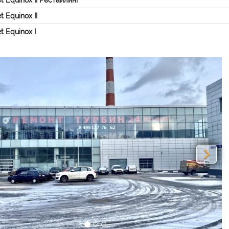
t Equinox II Рестайлинг
t Equinox II
t Equinox I
vious
Nex