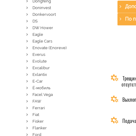
Dongfeng
Допо
Doninvest
Donkervoort
По п
DS
DW Hower
Eagle
Eagle Cars
Enovate (Enoreve)
Everus
Evolute
Excalibur
Exlantix
Трещин
E-Car
отсутс
Ё-мобиль
Facel Vega
Выхлоп
FAW
Ferrari
Fiat
Подача
Fisker
Flanker
Ford