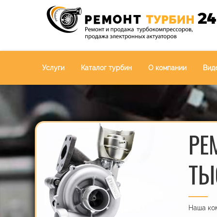
Услуги
Каталог турбин
О компании
Вид
РЕ
ТЫ
Наша ком