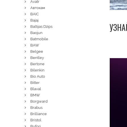
Avatr
Автокам
BAIC
Bajaj
УЗНА
Baltijas Dzips
Baojun
Batmobile
BAW
Belgee
Bentley
Bertone
Bilenkin
Bio Auto
Bitter
Blaval
BMW
Borgward
Brabus
Brilliance
Bristol
Bufori