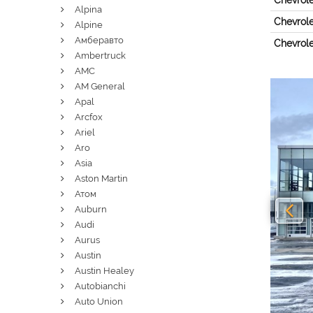
Chevrole
Alpina
Chevrole
Alpine
Амберавто
Chevrole
Ambertruck
AMC
AM General
Pre
Apal
Arcfox
Ariel
Aro
Asia
Aston Martin
Атом
Auburn
Audi
Aurus
Austin
Austin Healey
Autobianchi
Auto Union