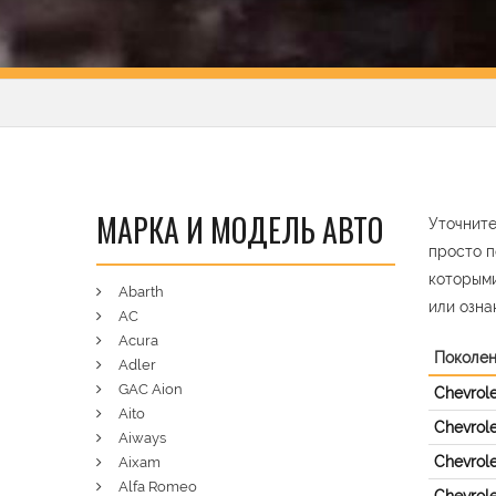
МАРКА И МОДЕЛЬ АВТО
Уточните
просто п
которыми
Abarth
или озна
AC
Acura
Поколе
Adler
GAC Aion
Chevrole
Aito
Chevrole
Aiways
Chevrole
Aixam
Alfa Romeo