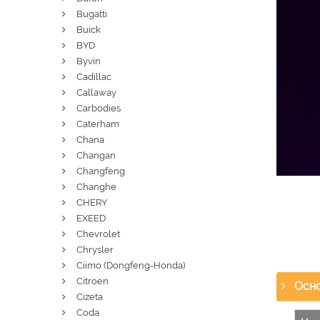
Bugatti
Buick
BYD
Byvin
Cadillac
Callaway
Carbodies
Caterham
Chana
Changan
Changfeng
Changhe
CHERY
EXEED
Chevrolet
Chrysler
Ciimo (Dongfeng-Honda)
Citroen
Осно
Cizeta
Coda