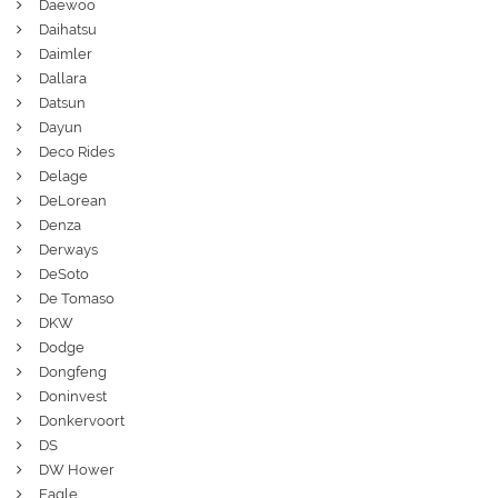
Daewoo
Daihatsu
Daimler
Dallara
Datsun
Dayun
Deco Rides
Delage
DeLorean
Denza
Derways
DeSoto
De Tomaso
DKW
Dodge
Dongfeng
Doninvest
Donkervoort
DS
DW Hower
Eagle