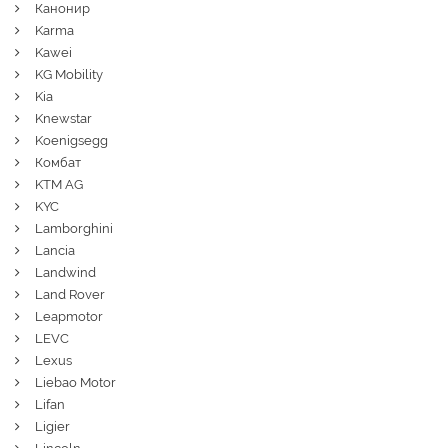
Канонир
Karma
Kawei
KG Mobility
Kia
Knewstar
Koenigsegg
Комбат
KTM AG
KYC
Lamborghini
Lancia
Landwind
Land Rover
Leapmotor
LEVC
Lexus
Liebao Motor
Lifan
Ligier