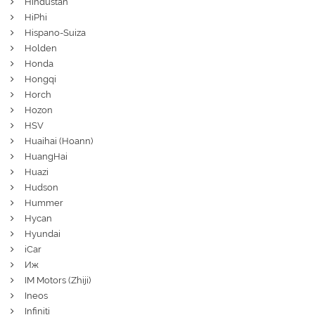
Hindustan
HiPhi
Hispano-Suiza
Holden
Honda
Hongqi
Horch
Hozon
HSV
Huaihai (Hoann)
HuangHai
Huazi
Hudson
Hummer
Hycan
Hyundai
iCar
Иж
IM Motors (Zhiji)
Ineos
Infiniti