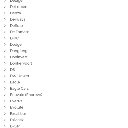
Delage
DeLorean
Denza
Derways
DeSoto
De Tomaso
DKW
Dodge
Dongfeng
Doninvest
Donkervoort
DS
DW Hower
Eagle
Eagle Cars
Enovate (Enoreve)
Everus
Evolute
Excalibur
Exlantix
E-Car