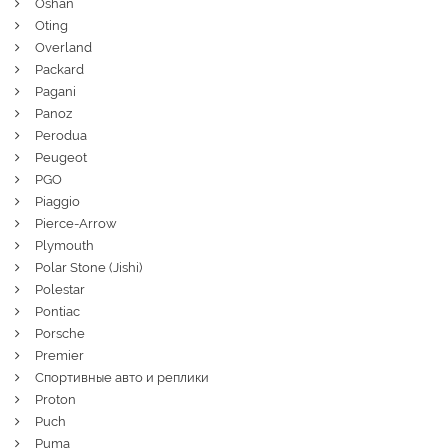
Oshan
Oting
Overland
Packard
Pagani
Panoz
Perodua
Peugeot
PGO
Piaggio
Pierce-Arrow
Plymouth
Polar Stone (Jishi)
Polestar
Pontiac
Porsche
Premier
Спортивные авто и реплики
Proton
Puch
Puma