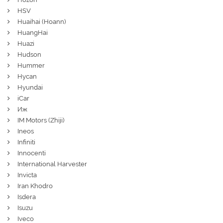
HSV
Huaihai (Hoann)
HuangHai
Huazi
Hudson
Hummer
Hycan
Hyundai
iCar
Иж
IM Motors (Zhiji)
Ineos
Infiniti
Innocenti
International Harvester
Invicta
Iran Khodro
Isdera
Isuzu
Iveco