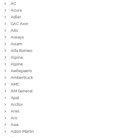
AC
Acura
Adler
GAC Aion
Aito
Aiways
Aixam
Alfa Romeo
Alpina
Alpine
Амберавто
Ambertruck
AMC
AM General
Apal
Arcfox
Ariel
Aro
Asia
Aston Martin