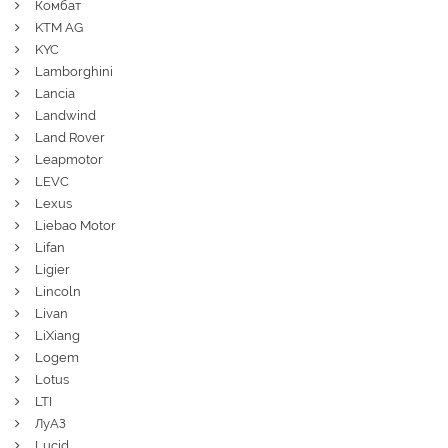
Комбат
KTM AG
KYC
Lamborghini
Lancia
Landwind
Land Rover
Leapmotor
LEVC
Lexus
Liebao Motor
Lifan
Ligier
Lincoln
Livan
LiXiang
Logem
Lotus
LTI
ЛуАЗ
Lucid