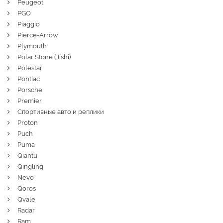
Peugeot
PGO
Piaggio
Pierce-Arrow
Plymouth
Polar Stone (Jishi)
Polestar
Pontiac
Porsche
Premier
Спортивные авто и реплики
Proton
Puch
Puma
Qiantu
Qingling
Nevo
Qoros
Qvale
Radar
Ram