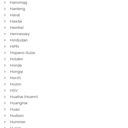
Hanomag
Hanteng
Haval
Hawtai
Heinkel
Hennessey
Hindustan
HiPhi
Hispano-Suiza
Holden
Honda
Hongqi
Horch
Hozon
HSV
Huaihai (Hoann)
HuangHai
Huazi
Hudson
Hummer