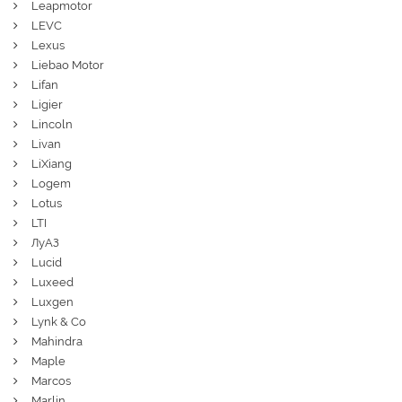
Leapmotor
LEVC
Lexus
Liebao Motor
Lifan
Ligier
Lincoln
Livan
LiXiang
Logem
Lotus
LTI
ЛуАЗ
Lucid
Luxeed
Luxgen
Lynk & Co
Mahindra
Maple
Marcos
Marlin