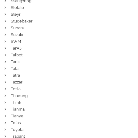
SsangYong
Stelato
Steyr
Studebaker
Subaru
Suzuki
SWM
ТагАЗ
Talbot
Tank
Tata
Tatra
Tazzari
Tesla
Thairung
Think
Tianma
Tianye
Tofas
Toyota
Trabant