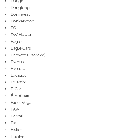
Dodge
Dongfeng
Doninvest
Donkervoort
DS
DW Hower
Eagle
Eagle Cars
Enovate (Enoreve)
Everus
Evolute
Excalibur
Exlantix
E-Car
Ё-мобиль
Facel Vega
FAW
Ferrari
Fiat
Fisker
Flanker