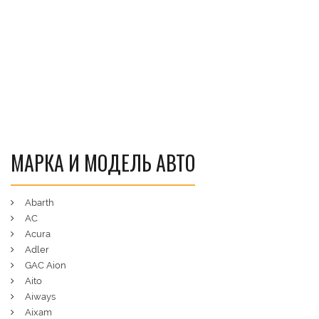
МАРКА И МОДЕЛЬ АВТО
Abarth
AC
Acura
Adler
GAC Aion
Aito
Aiways
Aixam