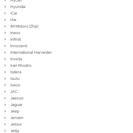
Hycan
Hyundai
iCar
Иж
IM Motors (Zhiji)
Ineos
Infiniti
Innocenti
International Harvester
Invicta
Iran Khodro
Isdera
Isuzu
Iveco
JAC
Jaecoo
Jaguar
Jeep
Jensen
Jetour
Jetta