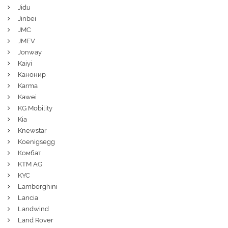
Jidu
Jinbei
JMC
JMEV
Jonway
Kaiyi
Канонир
Karma
Kawei
KG Mobility
Kia
Knewstar
Koenigsegg
Комбат
KTM AG
KYC
Lamborghini
Lancia
Landwind
Land Rover