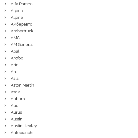
Alfa Romeo
Alpina
Alpine
Амберавто
Ambertruck
AMC
AM General
Apal
Arcfox
Ariel
Aro
Asia
Aston Martin
Атом
Auburn
Audi
Aurus
Austin
Austin Healey
Autobianchi