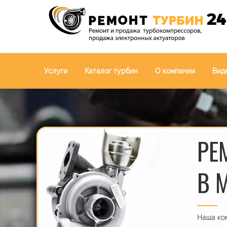
Услуги
Каталог турбин
О компании
Вид
РЕ
В 
Наша ком