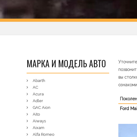
МАРКА И МОДЕЛЬ АВТО
Уточните
позвонит
вы столк
Abarth
ознакоми
AC
Acura
Поколе
Adler
GAC Aion
Ford Mai
Aito
Aiways
Aixam
Pre
Alfa Romeo