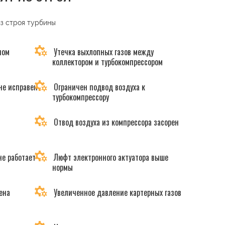
из строя турбины
ном
Утечка выхлопных газов между
коллектором и турбокомпрессором
не исправен
Ограничен подвод воздуха к
турбокомпрессору
Отвод воздуха из компрессора засорен
не работает
Люфт электронного актуатора выше
нормы
ена
Увеличенное давление картерных газов