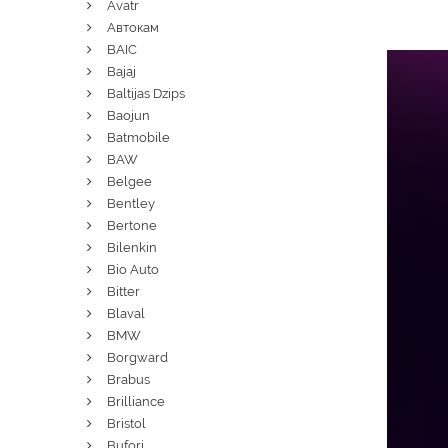
Avatr
Автокам
BAIC
Bajaj
Baltijas Dzips
Baojun
Batmobile
BAW
Belgee
Bentley
Bertone
Bilenkin
Bio Auto
Bitter
Blaval
BMW
Borgward
Brabus
Brilliance
Bristol
Bufori