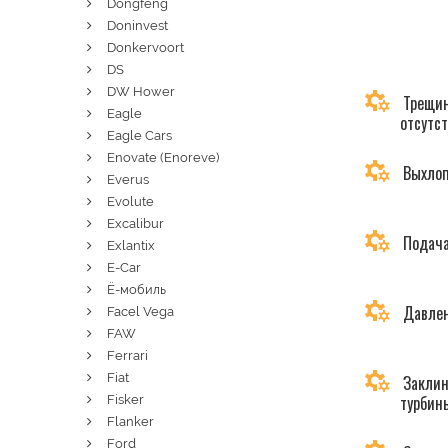
Dongfeng
Doninvest
Donkervoort
DS
DW Hower
Трещин
Eagle
отсутс
Eagle Cars
Enovate (Enoreve)
Выхлоп
Everus
Evolute
Excalibur
Подача
Exlantix
E-Car
Ё-мобиль
Давлен
Facel Vega
FAW
Ferrari
Fiat
Заклин
турбин
Fisker
Flanker
Ford