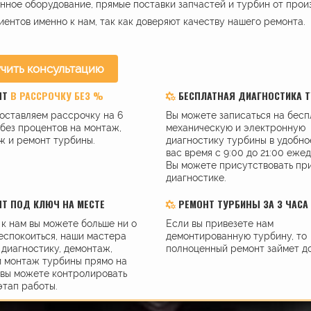
ное оборудование, прямые поставки запчастей и турбин от прои
иентов именно к нам, так как доверяют качеству нашего ремонта.
чить консультацию
НТ
В РАССРОЧКУ БЕЗ %
БЕСПЛАТНАЯ ДИАГНОСТИКА 
оставляем рассрочку на 6
Вы можете записаться на бес
без процентов на монтаж,
механическую и электронную
ж и ремонт турбины.
диагностику турбины в удобно
вас время с 9:00 до 21:00 еже
Вы можете присутствовать пр
диагностике.
Т ПОД КЛЮЧ НА МЕСТЕ
РЕМОНТ ТУРБИНЫ ЗА 3 ЧАСА
к нам вы можете больше ни о
Если вы привезете нам
еспокоиться, наши мастера
демонтированную турбину, то
диагностику, демонтаж,
полноценный ремонт займет до
и монтаж турбины прямо на
 вы можете контролировать
этап работы.