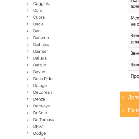
Пол
Coggiola
все
Cord
Cupra
Мех
не 
Dacia
Dadi
Зам
Daewoo
рем
Daihatsu
Daimler
Зам
Dallara
Зам
Datsun
Dayun
Про
Deco Rides
Delage
DeLorean
Допо
Denza
Derways
По п
DeSoto
De Tomaso
DKW
Dodge