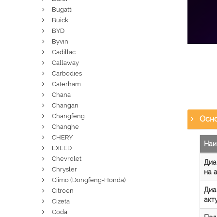
Bugatti
Buick
BYD
Byvin
Cadillac
Callaway
Carbodies
Caterham
Chana
Changan
Changfeng
Осно
Changhe
CHERY
Наи
EXEED
Chevrolet
Диа
Chrysler
на 
Ciimo (Dongfeng-Honda)
Диа
Citroen
акт
Cizeta
Coda