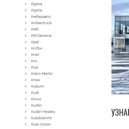
Alpina
Alpine
Амберавто
Ambertruck
AMC
AM General
Apal
Arcfox
Ariel
Aro
Asia
Aston Martin
Атом
Auburn
Audi
Aurus
Austin
УЗНА
Austin Healey
Autobianchi
Auto Union