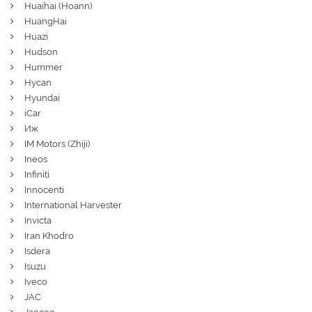
Huaihai (Hoann)
HuangHai
Huazi
Hudson
Hummer
Hycan
Hyundai
iCar
Иж
IM Motors (Zhiji)
Ineos
Infiniti
Innocenti
International Harvester
Invicta
Iran Khodro
Isdera
Isuzu
Iveco
JAC