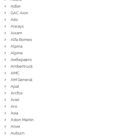
Adler
GAC Aion
Aito
Aiways
Aixam
Alfa Romeo
Alpina
Alpine
Амберавто
Ambertruck
AMC
AM General
Apal
Arcfox
Ariel
Aro
Asia
Aston Martin
Атом
Auburn