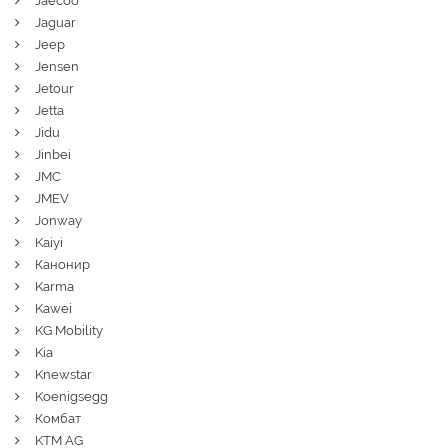
Jaecoo
Jaguar
Jeep
Jensen
Jetour
Jetta
Jidu
Jinbei
JMC
JMEV
Jonway
Kaiyi
Канонир
Karma
Kawei
KG Mobility
Kia
Knewstar
Koenigsegg
Комбат
KTM AG