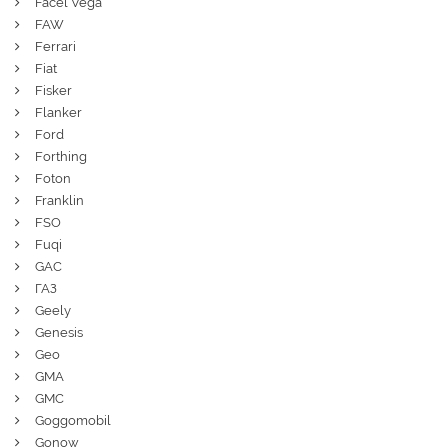
Facel Vega
FAW
Ferrari
Fiat
Fisker
Flanker
Ford
Forthing
Foton
Franklin
FSO
Fuqi
GAC
ГАЗ
Geely
Genesis
Geo
GMA
GMC
Goggomobil
Gonow