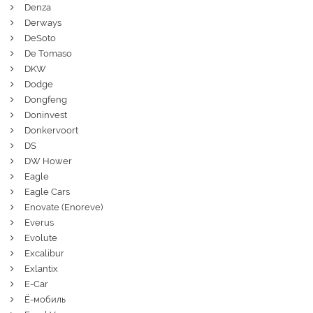
Denza
Derways
DeSoto
De Tomaso
DKW
Dodge
Dongfeng
Doninvest
Donkervoort
DS
DW Hower
Eagle
Eagle Cars
Enovate (Enoreve)
Everus
Evolute
Excalibur
Exlantix
E-Car
Ё-мобиль