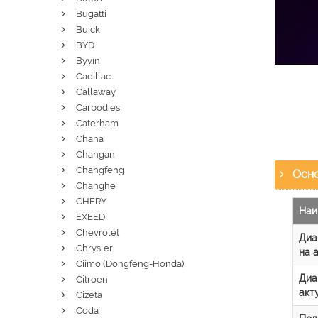
Bugatti
Buick
BYD
Byvin
Cadillac
Callaway
Carbodies
Caterham
Chana
Changan
Changfeng
Осно
Changhe
CHERY
Наи
EXEED
Chevrolet
Диа
Chrysler
на 
Ciimo (Dongfeng-Honda)
Диа
Citroen
акт
Cizeta
Coda