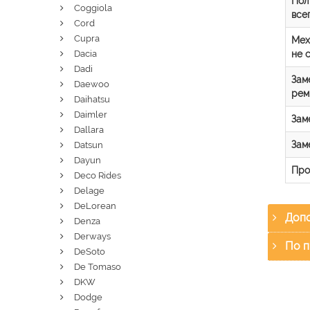
Пол
Coggiola
все
Cord
Cupra
Мех
не 
Dacia
Dadi
Зам
Daewoo
рем
Daihatsu
Daimler
Зам
Dallara
Зам
Datsun
Dayun
Про
Deco Rides
Delage
DeLorean
Допо
Denza
Derways
По п
DeSoto
De Tomaso
DKW
Dodge