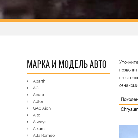
МАРКА И МОДЕЛЬ АВТО
Уточните
позвонит
вы столк
Abarth
ознакоми
AC
Acura
Поколе
Adler
GAC Aion
Chrysler
Aito
Aiways
Aixam
Pre
Alfa Romeo