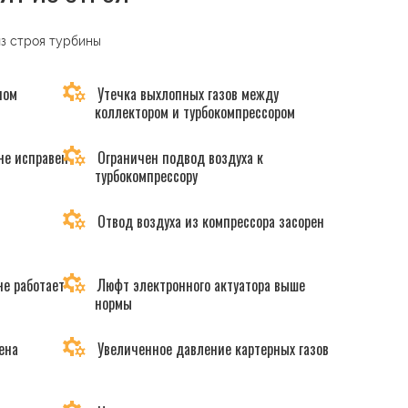
из строя турбины
ном
Утечка выхлопных газов между
коллектором и турбокомпрессором
не исправен
Ограничен подвод воздуха к
турбокомпрессору
Отвод воздуха из компрессора засорен
не работает
Люфт электронного актуатора выше
нормы
ена
Увеличенное давление картерных газов