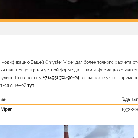
 модификацию Вашей Chrysler Viper для более точного расчета с
ь в наш тех центр и в устной форме дать нам информацию о ваше
нулись. По телефону
+7 (495) 374-90-24
вы сможете узнать пример
ться с ценой
тут
.
ние
Года вы
 Viper
1992-20
vious
Nex