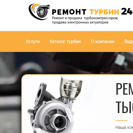
Услуги
Каталог турбин
О компании
Вид
РЕ
ТЫ
Наша ком