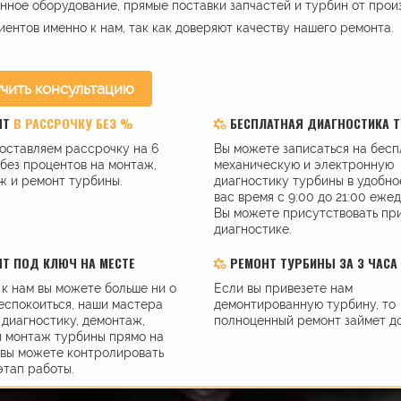
ное оборудование, прямые поставки запчастей и турбин от прои
иентов именно к нам, так как доверяют качеству нашего ремонта.
чить консультацию
НТ
В РАССРОЧКУ БЕЗ %
БЕСПЛАТНАЯ ДИАГНОСТИКА 
оставляем рассрочку на 6
Вы можете записаться на бес
без процентов на монтаж,
механическую и электронную
ж и ремонт турбины.
диагностику турбины в удобно
вас время с 9:00 до 21:00 еже
Вы можете присутствовать пр
диагностике.
Т ПОД КЛЮЧ НА МЕСТЕ
РЕМОНТ ТУРБИНЫ ЗА 3 ЧАСА
к нам вы можете больше ни о
Если вы привезете нам
еспокоиться, наши мастера
демонтированную турбину, то
диагностику, демонтаж,
полноценный ремонт займет до
и монтаж турбины прямо на
 вы можете контролировать
этап работы.