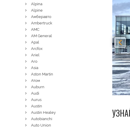
Alpina
Alpine
Амберавто
Ambertruck
AMC
AM General
Apal
Arcfox
Ariel
Aro
Asia
Aston Martin
Атом
Auburn
Audi
Aurus
Austin
УЗНА
Austin Healey
Autobianchi
Auto Union