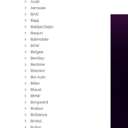
Avatr
Автокам
BAIC
Bajaj
Baltijas Dzips
Baojun
Batmobile
BAW
Belgee
Bentley
Bertone
Bilenkin
Bio Auto
Bitter
Blaval
BMW
Borgward
Brabus
Brilliance
Bristol
Bufori