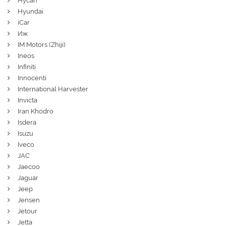
Hycan
Hyundai
iCar
Иж
IM Motors (Zhiji)
Ineos
Infiniti
Innocenti
International Harvester
Invicta
Iran Khodro
Isdera
Isuzu
Iveco
JAC
Jaecoo
Jaguar
Jeep
Jensen
Jetour
Jetta