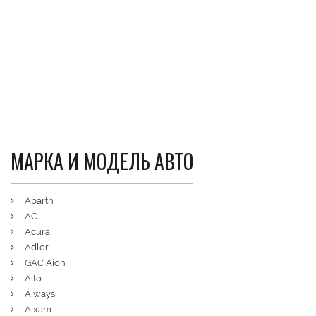
МАРКА И МОДЕЛЬ АВТО
Abarth
AC
Acura
Adler
GAC Aion
Aito
Aiways
Aixam