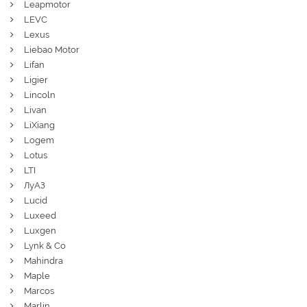
Leapmotor
LEVC
Lexus
Liebao Motor
Lifan
Ligier
Lincoln
Livan
LiXiang
Logem
Lotus
LTI
ЛуАЗ
Lucid
Luxeed
Luxgen
Lynk & Co
Mahindra
Maple
Marcos
Marlin