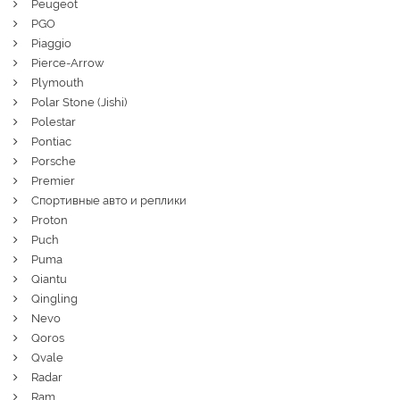
Peugeot
PGO
Piaggio
Pierce-Arrow
Plymouth
Polar Stone (Jishi)
Polestar
Pontiac
Porsche
Premier
Спортивные авто и реплики
Proton
Puch
Puma
Qiantu
Qingling
Nevo
Qoros
Qvale
Radar
Ram