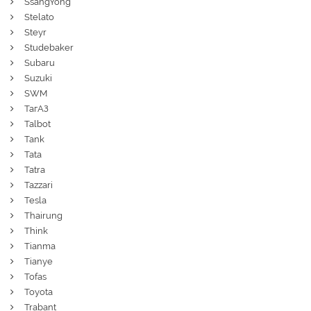
SsangYong
Stelato
Steyr
Studebaker
Subaru
Suzuki
SWM
ТагАЗ
Talbot
Tank
Tata
Tatra
Tazzari
Tesla
Thairung
Think
Tianma
Tianye
Tofas
Toyota
Trabant