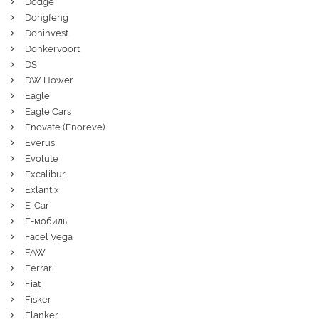
Dodge
Dongfeng
Doninvest
Donkervoort
DS
DW Hower
Eagle
Eagle Cars
Enovate (Enoreve)
Everus
Evolute
Excalibur
Exlantix
E-Car
Ё-мобиль
Facel Vega
FAW
Ferrari
Fiat
Fisker
Flanker