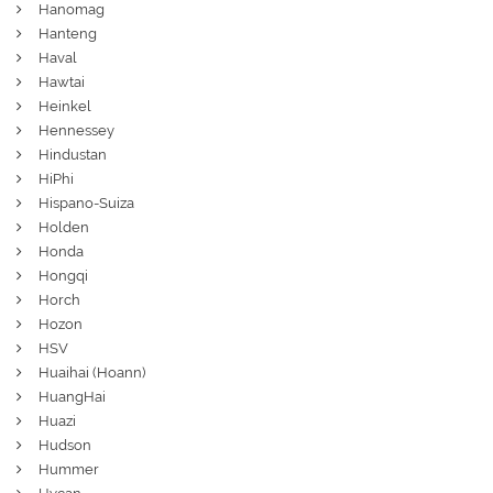
Hanomag
Hanteng
Haval
Hawtai
Heinkel
Hennessey
Hindustan
HiPhi
Hispano-Suiza
Holden
Honda
Hongqi
Horch
Hozon
HSV
Huaihai (Hoann)
HuangHai
Huazi
Hudson
Hummer