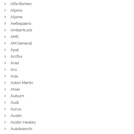
Alfa Romeo
Alpina
Alpine
Амберавто
Ambertruck
AMC
AM General
Apal
Arcfox
Ariel
Aro
Asia
Aston Martin
Атом
Auburn
Audi
Aurus
Austin
Austin Healey
Autobianchi