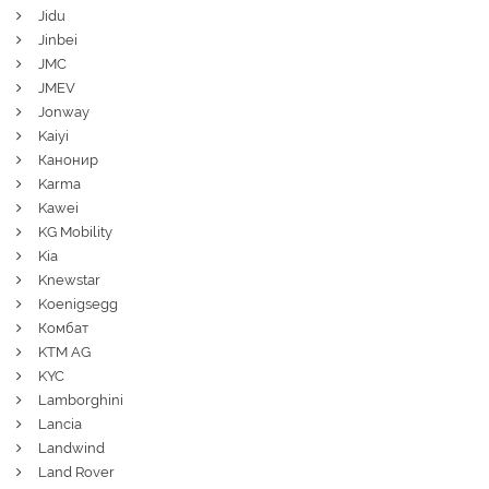
Jidu
Jinbei
JMC
JMEV
Jonway
Kaiyi
Канонир
Karma
Kawei
KG Mobility
Kia
Knewstar
Koenigsegg
Комбат
KTM AG
KYC
Lamborghini
Lancia
Landwind
Land Rover