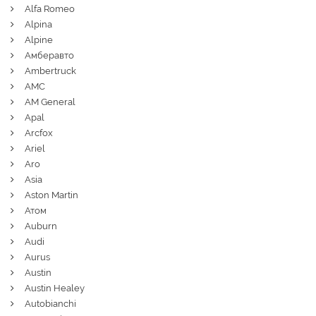
Alfa Romeo
Alpina
Alpine
Амберавто
Ambertruck
AMC
AM General
Apal
Arcfox
Ariel
Aro
Asia
Aston Martin
Атом
Auburn
Audi
Aurus
Austin
Austin Healey
Autobianchi