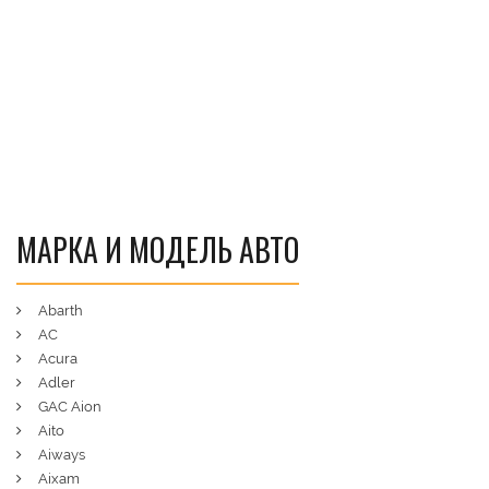
МАРКА И МОДЕЛЬ АВТО
Abarth
AC
Acura
Adler
GAC Aion
Aito
Aiways
Aixam