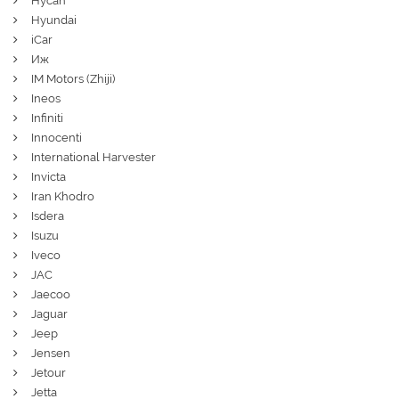
Hycan
Hyundai
iCar
Иж
IM Motors (Zhiji)
Ineos
Infiniti
Innocenti
International Harvester
Invicta
Iran Khodro
Isdera
Isuzu
Iveco
JAC
Jaecoo
Jaguar
Jeep
Jensen
Jetour
Jetta