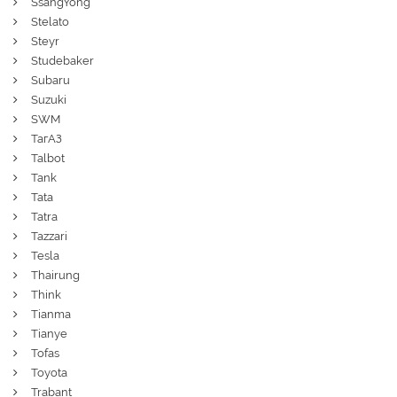
SsangYong
Stelato
Steyr
Studebaker
Subaru
Suzuki
SWM
ТагАЗ
Talbot
Tank
Tata
Tatra
Tazzari
Tesla
Thairung
Think
Tianma
Tianye
Tofas
Toyota
Trabant