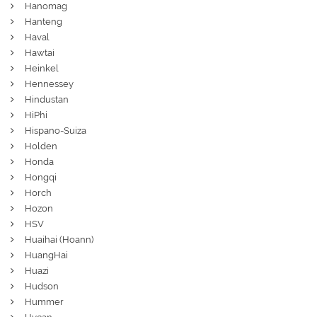
Hanomag
Hanteng
Haval
Hawtai
Heinkel
Hennessey
Hindustan
HiPhi
Hispano-Suiza
Holden
Honda
Hongqi
Horch
Hozon
HSV
Huaihai (Hoann)
HuangHai
Huazi
Hudson
Hummer