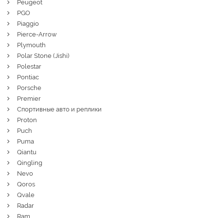
Peugeot
PGO
Piaggio
Pierce-Arrow
Plymouth
Polar Stone (Jishi)
Polestar
Pontiac
Porsche
Premier
Спортивные авто и реплики
Proton
Puch
Puma
Qiantu
Qingling
Nevo
Qoros
Qvale
Radar
Ram