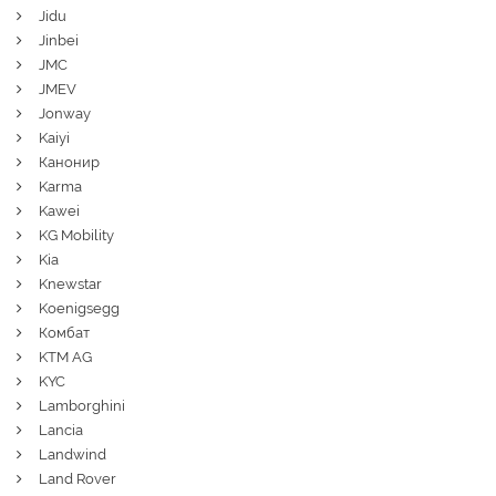
Jidu
Jinbei
JMC
JMEV
Jonway
Kaiyi
Канонир
Karma
Kawei
KG Mobility
Kia
Knewstar
Koenigsegg
Комбат
KTM AG
KYC
Lamborghini
Lancia
Landwind
Land Rover