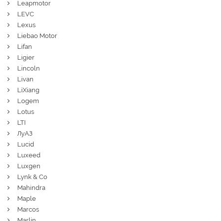
Leapmotor
LEVC
Lexus
Liebao Motor
Lifan
Ligier
Lincoln
Livan
LiXiang
Logem
Lotus
LTI
ЛуАЗ
Lucid
Luxeed
Luxgen
Lynk & Co
Mahindra
Maple
Marcos
Marlin