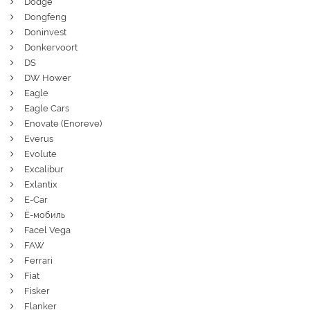
Dodge
Dongfeng
Doninvest
Donkervoort
DS
DW Hower
Eagle
Eagle Cars
Enovate (Enoreve)
Everus
Evolute
Excalibur
Exlantix
E-Car
Ё-мобиль
Facel Vega
FAW
Ferrari
Fiat
Fisker
Flanker