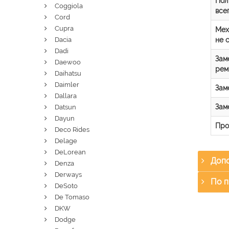
Пол
Coggiola
все
Cord
Cupra
Мех
не 
Dacia
Dadi
Зам
Daewoo
рем
Daihatsu
Daimler
Зам
Dallara
Зам
Datsun
Dayun
Про
Deco Rides
Delage
DeLorean
Допо
Denza
Derways
По п
DeSoto
De Tomaso
DKW
Dodge