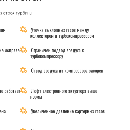
из строя турбины
ном
Утечка выхлопных газов между
коллектором и турбокомпрессором
не исправен
Ограничен подвод воздуха к
турбокомпрессору
Отвод воздуха из компрессора засорен
не работает
Люфт электронного актуатора выше
нормы
ена
Увеличенное давление картерных газов