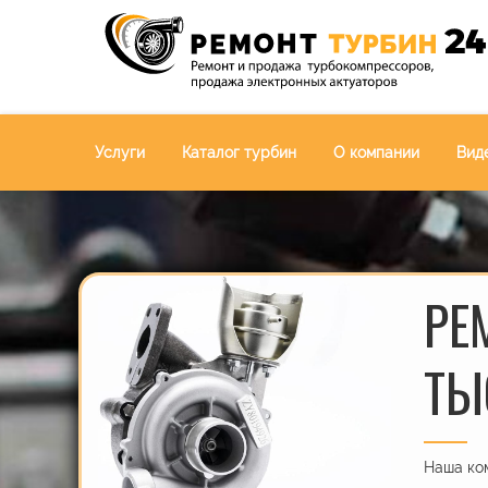
Услуги
Каталог турбин
О компании
Вид
РЕ
ТЫ
Наша ком