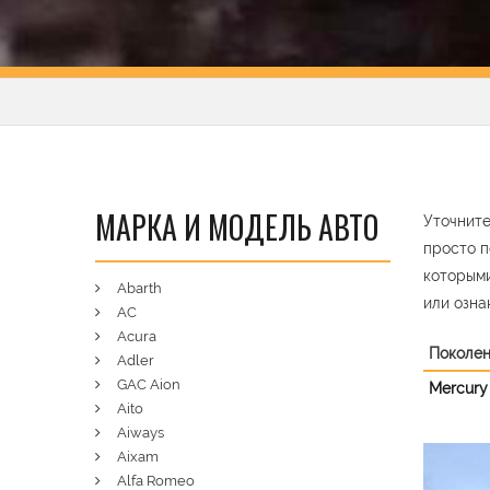
МАРКА И МОДЕЛЬ АВТО
Уточните
просто п
которыми
Abarth
или озна
AC
Acura
Поколе
Adler
GAC Aion
Mercury
Aito
Aiways
Aixam
Pre
Alfa Romeo