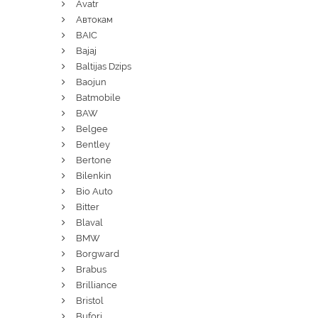
Avatr
Автокам
BAIC
Bajaj
Baltijas Dzips
Baojun
Batmobile
BAW
Belgee
Bentley
Bertone
Bilenkin
Bio Auto
Bitter
Blaval
BMW
Borgward
Brabus
Brilliance
Bristol
Bufori