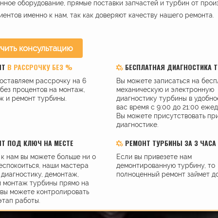
ное оборудование, прямые поставки запчастей и турбин от прои
иентов именно к нам, так как доверяют качеству нашего ремонта.
чить консультацию
НТ
В РАССРОЧКУ БЕЗ %
БЕСПЛАТНАЯ ДИАГНОСТИКА 
оставляем рассрочку на 6
Вы можете записаться на бес
без процентов на монтаж,
механическую и электронную
ж и ремонт турбины.
диагностику турбины в удобно
вас время с 9:00 до 21:00 еже
Вы можете присутствовать пр
диагностике.
Т ПОД КЛЮЧ НА МЕСТЕ
РЕМОНТ ТУРБИНЫ ЗА 3 ЧАСА
к нам вы можете больше ни о
Если вы привезете нам
еспокоиться, наши мастера
демонтированную турбину, то
диагностику, демонтаж,
полноценный ремонт займет до
и монтаж турбины прямо на
 вы можете контролировать
этап работы.