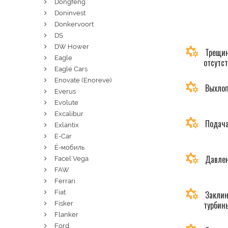
Dongfeng
Doninvest
Donkervoort
DS
DW Hower
Трещин
Eagle
отсутс
Eagle Cars
Enovate (Enoreve)
Выхлоп
Everus
Evolute
Excalibur
Подача
Exlantix
E-Car
Ё-мобиль
Давлен
Facel Vega
FAW
Ferrari
Fiat
Заклин
турбин
Fisker
Flanker
Ford