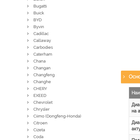
Bugatti
Buick
BYD
Byvin
Cadillac
Callaway
Carbodies
Caterham
Chana
Changan
Changfeng
Осно
Changhe
CHERY
Наи
EXEED
Chevrolet
Диа
Chrysler
на 
Ciimo (Dongfeng-Honda)
Диа
Citroen
акт
Cizeta
Coda