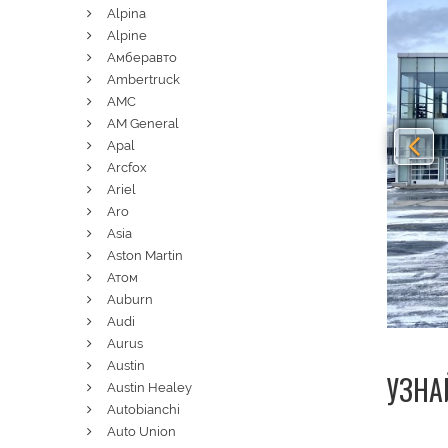
Alpina
Alpine
Амберавто
Ambertruck
AMC
AM General
Apal
Arcfox
Ariel
Aro
Asia
Aston Martin
Атом
Auburn
Audi
Aurus
Austin
УЗНА
Austin Healey
Autobianchi
Auto Union