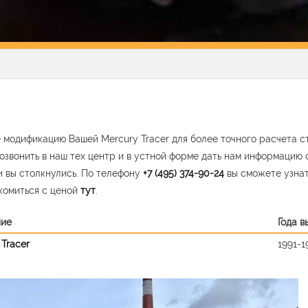
 модификацию Вашей Mercury Tracer для более точного расчета с
озвонить в наш тех центр и в устной форме дать нам информацию 
 вы столкнулись. По телефону
+7 (495) 374-90-24
вы сможете узна
комиться с ценой
тут
.
ние
Года в
 Tracer
1991-1
vious
Nex