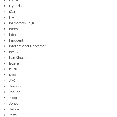
Hycan
Hyundai
iCar
Иж
IM Motors (Zhiji)
Ineos
Infiniti
Innocenti
International Harvester
Invicta
Iran Khodro
Isdera
Isuzu
Iveco
JAC
Jaecoo
Jaguar
Jeep
Jensen
Jetour
Jetta