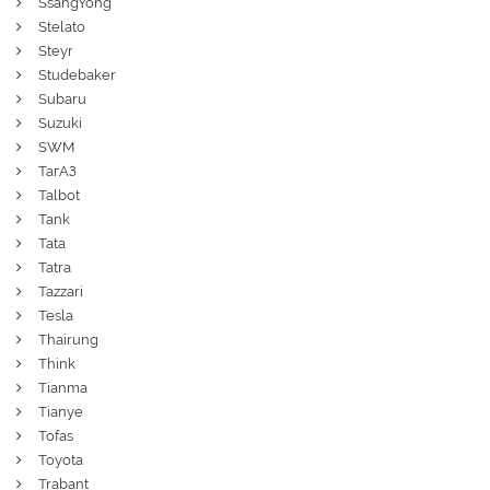
SsangYong
Stelato
Steyr
Studebaker
Subaru
Suzuki
SWM
ТагАЗ
Talbot
Tank
Tata
Tatra
Tazzari
Tesla
Thairung
Think
Tianma
Tianye
Tofas
Toyota
Trabant