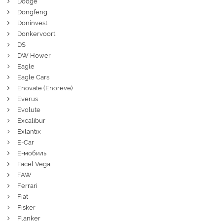
Dodge
Dongfeng
Doninvest
Donkervoort
DS
DW Hower
Eagle
Eagle Cars
Enovate (Enoreve)
Everus
Evolute
Excalibur
Exlantix
E-Car
Ё-мобиль
Facel Vega
FAW
Ferrari
Fiat
Fisker
Flanker