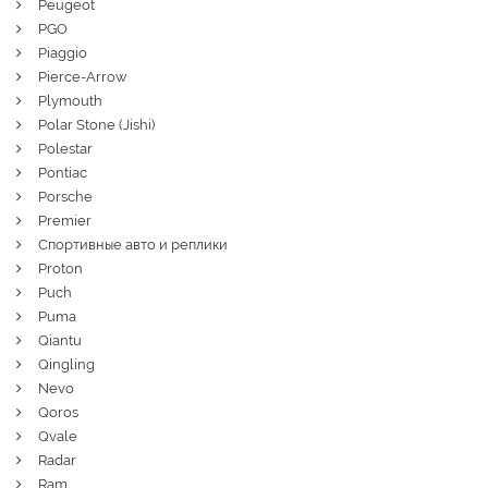
Peugeot
PGO
Piaggio
Pierce-Arrow
Plymouth
Polar Stone (Jishi)
Polestar
Pontiac
Porsche
Premier
Спортивные авто и реплики
Proton
Puch
Puma
Qiantu
Qingling
Nevo
Qoros
Qvale
Radar
Ram