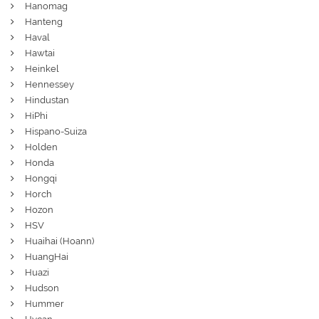
Hanomag
Hanteng
Haval
Hawtai
Heinkel
Hennessey
Hindustan
HiPhi
Hispano-Suiza
Holden
Honda
Hongqi
Horch
Hozon
HSV
Huaihai (Hoann)
HuangHai
Huazi
Hudson
Hummer