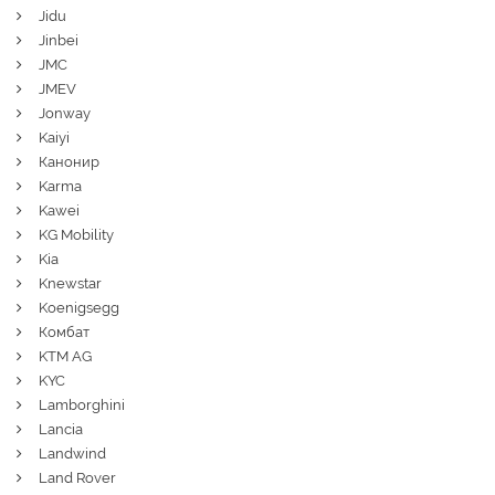
Jidu
Jinbei
JMC
JMEV
Jonway
Kaiyi
Канонир
Karma
Kawei
KG Mobility
Kia
Knewstar
Koenigsegg
Комбат
KTM AG
KYC
Lamborghini
Lancia
Landwind
Land Rover