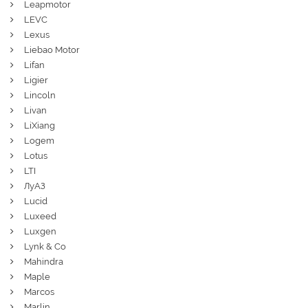
Leapmotor
LEVC
Lexus
Liebao Motor
Lifan
Ligier
Lincoln
Livan
LiXiang
Logem
Lotus
LTI
ЛуАЗ
Lucid
Luxeed
Luxgen
Lynk & Co
Mahindra
Maple
Marcos
Marlin