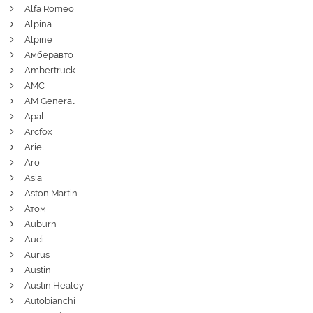
Alfa Romeo
Alpina
Alpine
Амберавто
Ambertruck
AMC
AM General
Apal
Arcfox
Ariel
Aro
Asia
Aston Martin
Атом
Auburn
Audi
Aurus
Austin
Austin Healey
Autobianchi