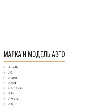
МАРКА И МОДЕЛЬ АВТО
Abarth
AC
Acura
Adler
GAC Aion
Aito
Aiways
Aixam