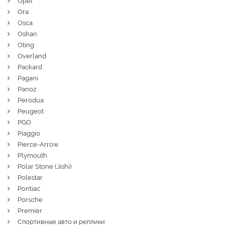
Opel
Ora
Osca
Oshan
Oting
Overland
Packard
Pagani
Panoz
Perodua
Peugeot
PGO
Piaggio
Pierce-Arrow
Plymouth
Polar Stone (Jishi)
Polestar
Pontiac
Porsche
Premier
Спортивные авто и реплики