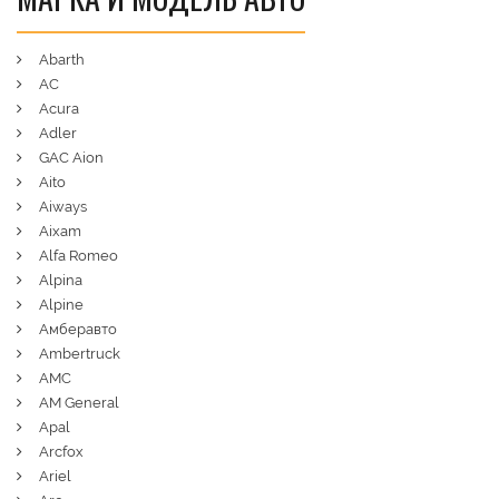
Abarth
AC
Acura
Adler
GAC Aion
Aito
Aiways
Aixam
Alfa Romeo
Alpina
Alpine
Амберавто
Ambertruck
AMC
AM General
Apal
Arcfox
Ariel