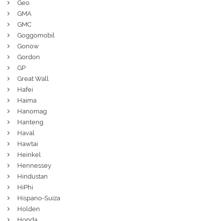
Geo
GMA
GMC
Goggomobil
Gonow
Gordon
GP
Great Wall
Hafei
Haima
Hanomag
Hanteng
Haval
Hawtai
Heinkel
Hennessey
Hindustan
HiPhi
Hispano-Suiza
Holden
Honda