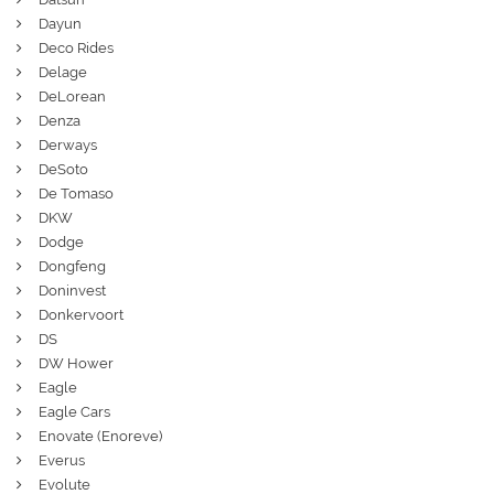
Dayun
Deco Rides
Delage
DeLorean
Denza
Derways
DeSoto
De Tomaso
DKW
Dodge
Dongfeng
Doninvest
Donkervoort
DS
DW Hower
Eagle
Eagle Cars
Enovate (Enoreve)
Everus
Evolute