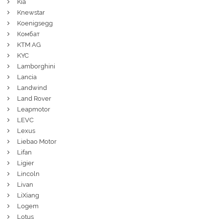
Kia
Knewstar
Koenigsegg
Комбат
KTM AG
KYC
Lamborghini
Lancia
Landwind
Land Rover
Leapmotor
LEVC
Lexus
Liebao Motor
Lifan
Ligier
Lincoln
Livan
LiXiang
Logem
Lotus