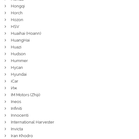
Hongqi
Horch
Hozon
HSV
Huaihai (Hoann)
HuangHai
Huazi
Hudson
Hummer
Hycan
Hyundai
iCar
Иж
IM Motors (Zhiji)
Ineos
Infiniti
Innocenti
International Harvester
Invicta
Iran Khodro