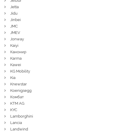
Jetour
Jetta
Jidu
Jinbei
JMC
JMEV
Jonway
Kaiyi
Канонир
Karma
Kawei
KG Mobility
Kia
Knewstar
Koenigsegg
Комбат
KTM AG
KYC
Lamborghini
Lancia
Landwind