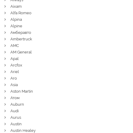
Aixam
Alfa Romeo
Alpina
Alpine
Амберавто
Ambertruck
AMC
AM General
Apal
Arcfox
Ariel
Aro
Asia
Aston Martin
Атом
Auburn
Audi
Aurus
Austin
Austin Healey