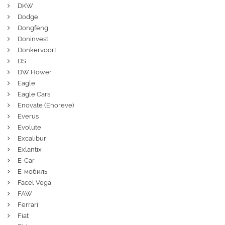
DKW
Dodge
Dongfeng
Doninvest
Donkervoort
DS
DW Hower
Eagle
Eagle Cars
Enovate (Enoreve)
Everus
Evolute
Excalibur
Exlantix
E-Car
Ё-мобиль
Facel Vega
FAW
Ferrari
Fiat