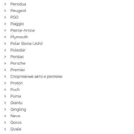
Perodua
Peugeot
PGO
Piaggio
Pierce-Arrow
Plymouth
Polar Stone (Jishi)
Polestar
Pontiac
Porsche
Premier
Спортивные авто и реплики
Proton
Puch
Puma
Qiantu
Qingling
Nevo
Qoros
Qvale