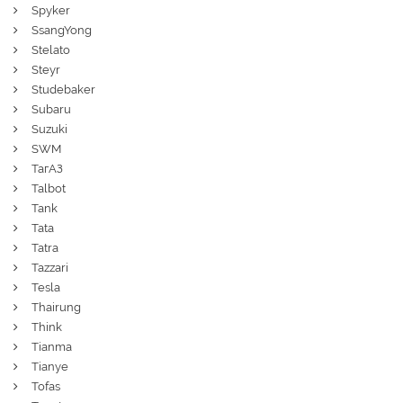
Spyker
SsangYong
Stelato
Steyr
Studebaker
Subaru
Suzuki
SWM
ТагАЗ
Talbot
Tank
Tata
Tatra
Tazzari
Tesla
Thairung
Think
Tianma
Tianye
Tofas