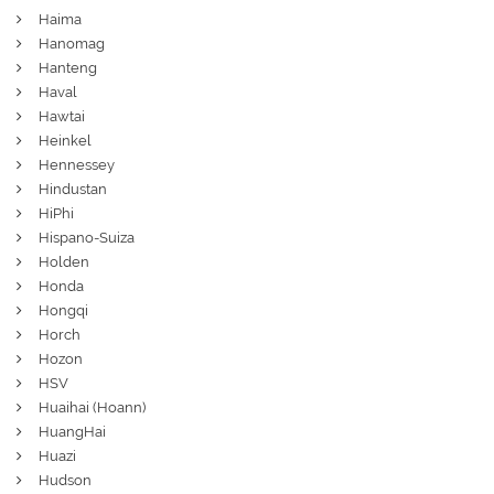
Haima
Hanomag
Hanteng
Haval
Hawtai
Heinkel
Hennessey
Hindustan
HiPhi
Hispano-Suiza
Holden
Honda
Hongqi
Horch
Hozon
HSV
Huaihai (Hoann)
HuangHai
Huazi
Hudson