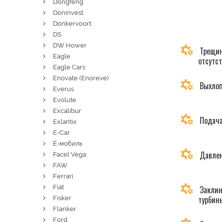
Dongfeng
Doninvest
Donkervoort
DS
DW Hower
Трещин
Eagle
отсутс
Eagle Cars
Enovate (Enoreve)
Выхлоп
Everus
Evolute
Excalibur
Подача
Exlantix
E-Car
Ё-мобиль
Давлен
Facel Vega
FAW
Ferrari
Fiat
Заклин
турбин
Fisker
Flanker
Ford