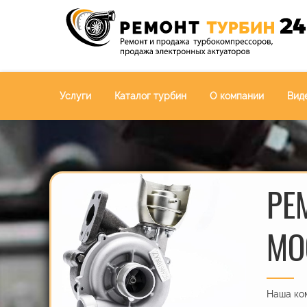
Услуги
Каталог турбин
О компании
Вид
РЕ
МО
Наша ком