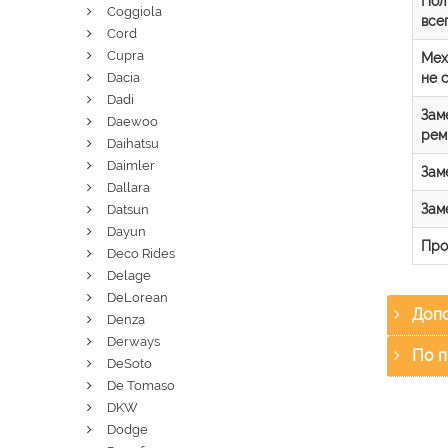
Пол
Coggiola
все
Cord
Cupra
Мех
не 
Dacia
Dadi
Зам
Daewoo
рем
Daihatsu
Daimler
Зам
Dallara
Зам
Datsun
Dayun
Про
Deco Rides
Delage
DeLorean
Допо
Denza
Derways
По п
DeSoto
De Tomaso
DKW
Dodge