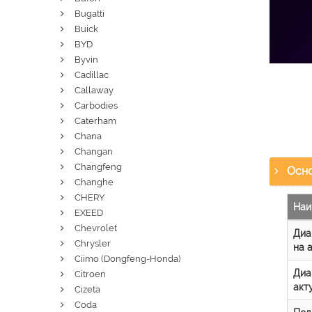
Bugatti
Buick
BYD
Byvin
Cadillac
Callaway
Carbodies
Caterham
Chana
Changan
Changfeng
Осно
Changhe
CHERY
Наи
EXEED
Chevrolet
Диа
Chrysler
на 
Ciimo (Dongfeng-Honda)
Диа
Citroen
акт
Cizeta
Coda