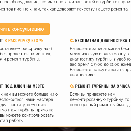
ное оборудование, прямые поставки запчастей и турбин от прои
иентов именно к нам, так как доверяют качеству нашего ремонта.
чить консультацию
НТ
В РАССРОЧКУ БЕЗ %
БЕСПЛАТНАЯ ДИАГНОСТИКА 
оставляем рассрочку на 6
Вы можете записаться на бес
без процентов на монтаж,
механическую и электронную
ж и ремонт турбины.
диагностику турбины в удобно
вас время с 9:00 до 21:00 еже
Вы можете присутствовать пр
диагностике.
Т ПОД КЛЮЧ НА МЕСТЕ
РЕМОНТ ТУРБИНЫ ЗА 3 ЧАСА
к нам вы можете больше ни о
Если вы привезете нам
еспокоиться, наши мастера
демонтированную турбину, то
диагностику, демонтаж,
полноценный ремонт займет до
и монтаж турбины прямо на
 вы можете контролировать
этап работы.