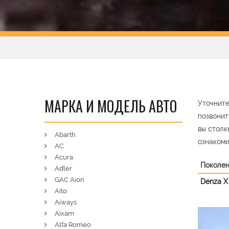
МАРКА И МОДЕЛЬ АВТО
Уточните
позвонит
вы столк
Abarth
ознакоми
AC
Acura
Поколе
Adler
GAC Aion
Denza X
Aito
Aiways
Aixam
Pre
Alfa Romeo