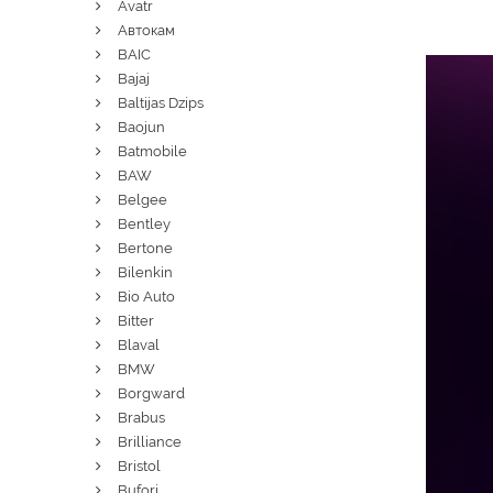
Avatr
Автокам
BAIC
Bajaj
Baltijas Dzips
Baojun
Batmobile
BAW
Belgee
Bentley
Bertone
Bilenkin
Bio Auto
Bitter
Blaval
BMW
Borgward
Brabus
Brilliance
Bristol
Bufori