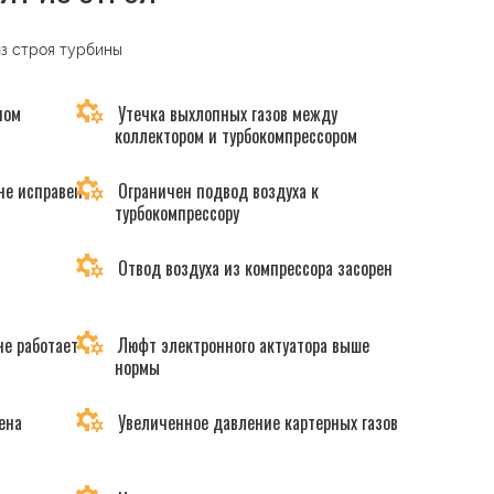
из строя турбины
ном
Утечка выхлопных газов между
коллектором и турбокомпрессором
не исправен
Ограничен подвод воздуха к
турбокомпрессору
Отвод воздуха из компрессора засорен
не работает
Люфт электронного актуатора выше
нормы
ена
Увеличенное давление картерных газов