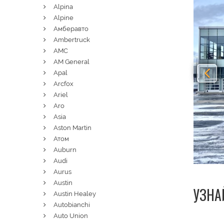
Alpina
Alpine
Амберавто
Ambertruck
AMC
AM General
Apal
Arcfox
Ariel
Aro
Asia
Aston Martin
Атом
Auburn
Audi
Aurus
Austin
УЗНА
Austin Healey
Autobianchi
Auto Union