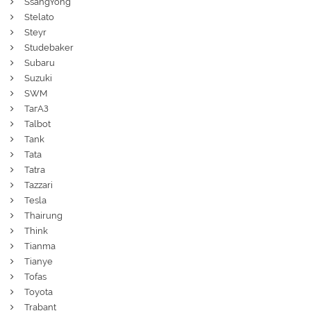
SsangYong
Stelato
Steyr
Studebaker
Subaru
Suzuki
SWM
ТагАЗ
Talbot
Tank
Tata
Tatra
Tazzari
Tesla
Thairung
Think
Tianma
Tianye
Tofas
Toyota
Trabant