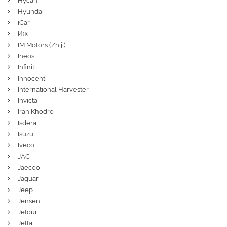
Hycan
Hyundai
iCar
Иж
IM Motors (Zhiji)
Ineos
Infiniti
Innocenti
International Harvester
Invicta
Iran Khodro
Isdera
Isuzu
Iveco
JAC
Jaecoo
Jaguar
Jeep
Jensen
Jetour
Jetta