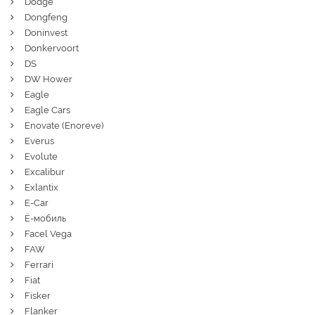
Dodge
Dongfeng
Doninvest
Donkervoort
DS
DW Hower
Eagle
Eagle Cars
Enovate (Enoreve)
Everus
Evolute
Excalibur
Exlantix
E-Car
Ё-мобиль
Facel Vega
FAW
Ferrari
Fiat
Fisker
Flanker