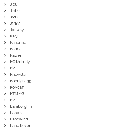
Jidu
Jinbei
JMC
JMEV
Jonway
Kaiyi
Канонир
Karma
Kawei
KG Mobility
Kia
Knewstar
Koenigsegg
Комбат
KTM AG
KYC
Lamborghini
Lancia
Landwind
Land Rover