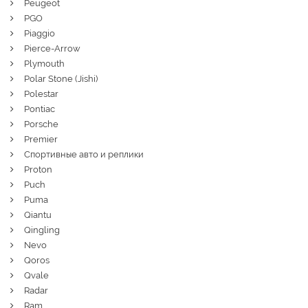
Peugeot
PGO
Piaggio
Pierce-Arrow
Plymouth
Polar Stone (Jishi)
Polestar
Pontiac
Porsche
Premier
Спортивные авто и реплики
Proton
Puch
Puma
Qiantu
Qingling
Nevo
Qoros
Qvale
Radar
Ram