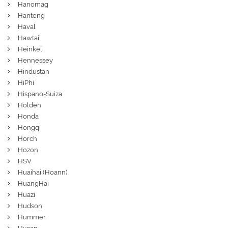
Hanomag
Hanteng
Haval
Hawtai
Heinkel
Hennessey
Hindustan
HiPhi
Hispano-Suiza
Holden
Honda
Hongqi
Horch
Hozon
HSV
Huaihai (Hoann)
HuangHai
Huazi
Hudson
Hummer