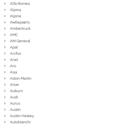
Alfa Romeo
Alpina
Alpine
Амберавто
Ambertruck
AMC
AM General
Apal
Arcfox
Ariel
Aro
Asia
Aston Martin
Атом
Auburn
Audi
Aurus
Austin
Austin Healey
Autobianchi