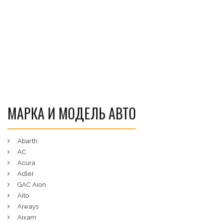
МАРКА И МОДЕЛЬ АВТО
Abarth
AC
Acura
Adler
GAC Aion
Aito
Aiways
Aixam