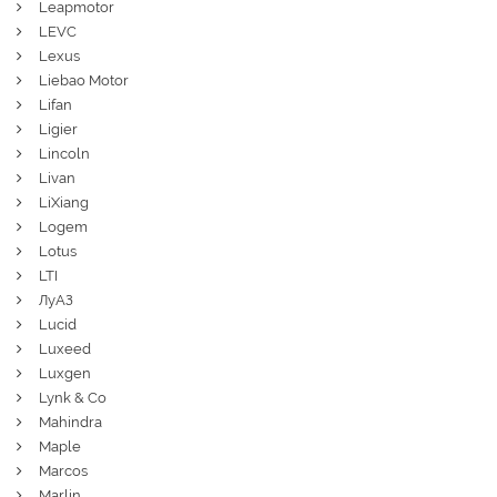
Leapmotor
LEVC
Lexus
Liebao Motor
Lifan
Ligier
Lincoln
Livan
LiXiang
Logem
Lotus
LTI
ЛуАЗ
Lucid
Luxeed
Luxgen
Lynk & Co
Mahindra
Maple
Marcos
Marlin