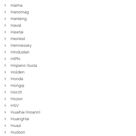
Haima
Hanomag
Hanteng
Haval
Hawtai
Heinkel
Hennessey
Hindustan
HiPhi
Hispano-Suiza
Holden
Honda
Hongqi
Horch
Hozon
HSV
Huaihai (Hoann)
HuangHai
Huazi
Hudson