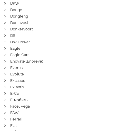
DKW
Dodge
Dongfeng
Doninvest
Donkervoort
DS
DW Hower
Eagle
Eagle Cars
Enovate (Enoreve)
Everus
Evolute
Excalibur
Exlantix
E-Car
Ё-мобиль
Facel Vega
FAW
Ferrari
Fiat