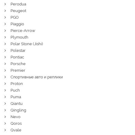
Perodua
Peugeot
PGO
Piaggio
Pierce-Arrow
Plymouth
Polar Stone (Jishi)
Polestar
Pontiac
Porsche
Premier
Спортивные авто и реплики
Proton
Puch
Puma
Qiantu
Qingling
Nevo
Qoros
Qvale