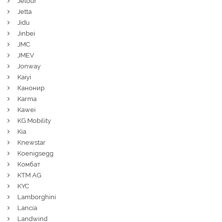
Jetour
Jetta
Jidu
Jinbei
JMC
JMEV
Jonway
Kaiyi
Канонир
Karma
Kawei
KG Mobility
Kia
Knewstar
Koenigsegg
Комбат
KTM AG
KYC
Lamborghini
Lancia
Landwind