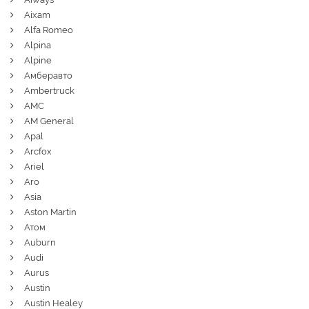
Aixam
Alfa Romeo
Alpina
Alpine
Амберавто
Ambertruck
AMC
AM General
Apal
Arcfox
Ariel
Aro
Asia
Aston Martin
Атом
Auburn
Audi
Aurus
Austin
Austin Healey