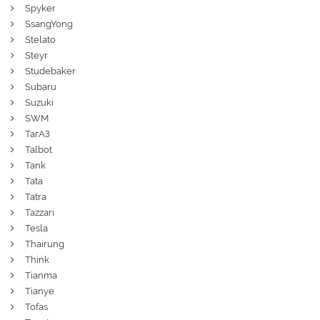
Spyker
SsangYong
Stelato
Steyr
Studebaker
Subaru
Suzuki
SWM
ТагАЗ
Talbot
Tank
Tata
Tatra
Tazzari
Tesla
Thairung
Think
Tianma
Tianye
Tofas