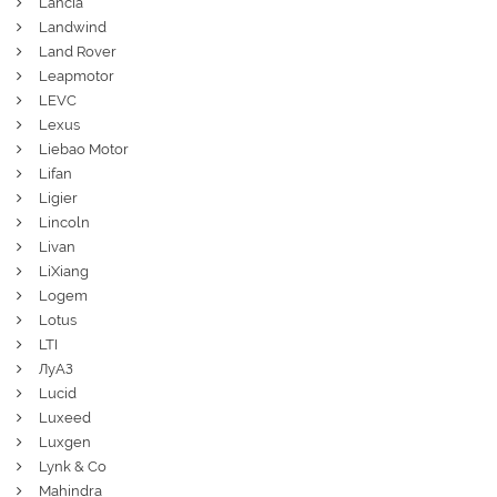
Lancia
Landwind
Land Rover
Leapmotor
LEVC
Lexus
Liebao Motor
Lifan
Ligier
Lincoln
Livan
LiXiang
Logem
Lotus
LTI
ЛуАЗ
Lucid
Luxeed
Luxgen
Lynk & Co
Mahindra