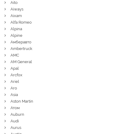
Aito
Aiways
Aixam
Alfa Romeo
Alpina
Alpine
Амберавто
Ambertruck
AMC
AM General
Apal
Arcfox
Ariel
Aro
Asia
Aston Martin
Атом
Auburn
Audi
Aurus