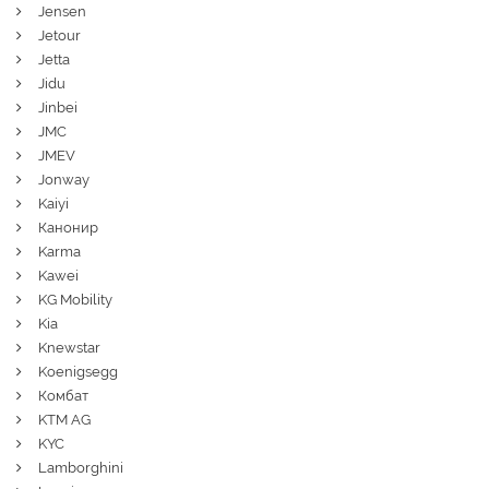
Jensen
Jetour
Jetta
Jidu
Jinbei
JMC
JMEV
Jonway
Kaiyi
Канонир
Karma
Kawei
KG Mobility
Kia
Knewstar
Koenigsegg
Комбат
KTM AG
KYC
Lamborghini