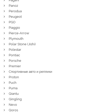
Pagani
Panoz
Perodua
Peugeot
PGO
Piaggio
Pierce-Arrow
Plymouth
Polar Stone (Jishi)
Polestar
Pontiac
Porsche
Premier
Спортивные авто и реплики
Proton
Puch
Puma
Qiantu
Qingling
Nevo
Qoros