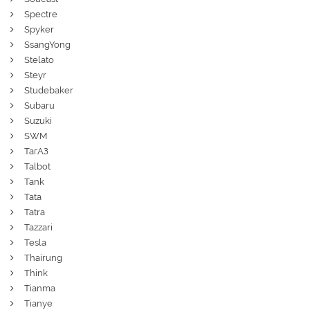
Spectre
Spyker
SsangYong
Stelato
Steyr
Studebaker
Subaru
Suzuki
SWM
ТагАЗ
Talbot
Tank
Tata
Tatra
Tazzari
Tesla
Thairung
Think
Tianma
Tianye