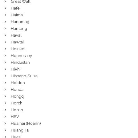
Great Wall
Hafei
Haima
Hanomag
Hanteng
Haval
Hawtai
Heinkel
Hennessey
Hindustan
HiPhi
Hispano-Suiza
Holden
Honda
Hongqi
Horch
Hozon
HSV
Huaihai (Hoann)
HuangHai
Huazi