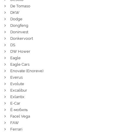
De Tomaso
DKW
Dodge
Dongfeng
Doninvest
Donkervoort
DS
DW Hower
Eagle
Eagle Cars
Enovate (Enoreve)
Everus
Evolute
Excalibur
Exlantix
E-Car
Ё-мобиль
Facel Vega
FAW
Ferrari