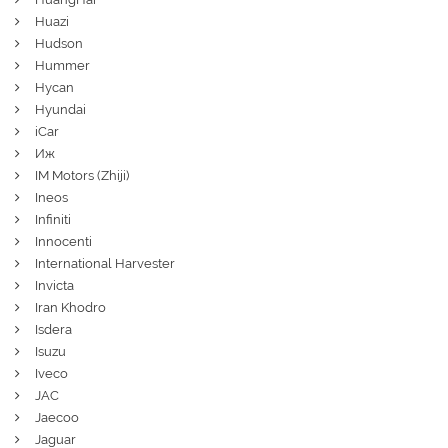
Huazi
Hudson
Hummer
Hycan
Hyundai
iCar
Иж
IM Motors (Zhiji)
Ineos
Infiniti
Innocenti
International Harvester
Invicta
Iran Khodro
Isdera
Isuzu
Iveco
JAC
Jaecoo
Jaguar