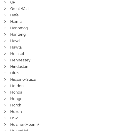
GP
Great Wall
Hafei
Haima
Hanomag
Hanteng
Haval
Hawtai
Heinkel
Hennessey
Hindustan
HiPhi
Hispano-Suiza
Holden
Honda
Hongqi
Horch
Hozon
HSV
Huaihai (Hoann)
HuangHai