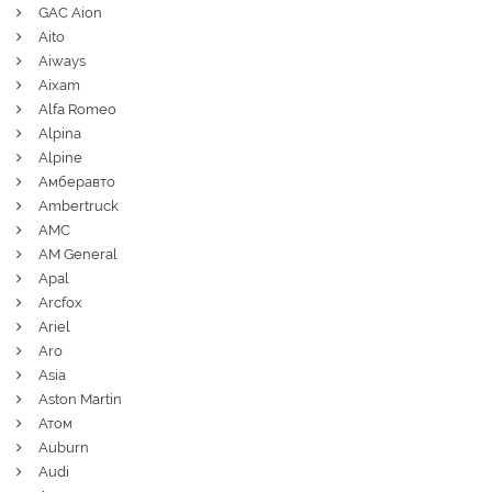
GAC Aion
Aito
Aiways
Aixam
Alfa Romeo
Alpina
Alpine
Амберавто
Ambertruck
AMC
AM General
Apal
Arcfox
Ariel
Aro
Asia
Aston Martin
Атом
Auburn
Audi