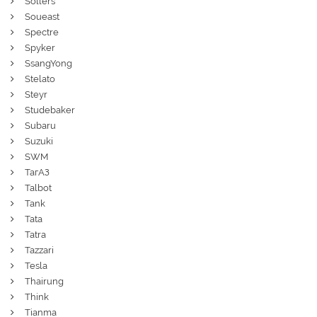
Sollers
Soueast
Spectre
Spyker
SsangYong
Stelato
Steyr
Studebaker
Subaru
Suzuki
SWM
ТагАЗ
Talbot
Tank
Tata
Tatra
Tazzari
Tesla
Thairung
Think
Tianma