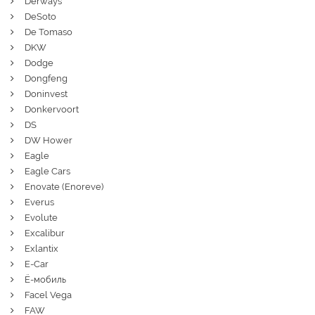
Derways
DeSoto
De Tomaso
DKW
Dodge
Dongfeng
Doninvest
Donkervoort
DS
DW Hower
Eagle
Eagle Cars
Enovate (Enoreve)
Everus
Evolute
Excalibur
Exlantix
E-Car
Ё-мобиль
Facel Vega
FAW