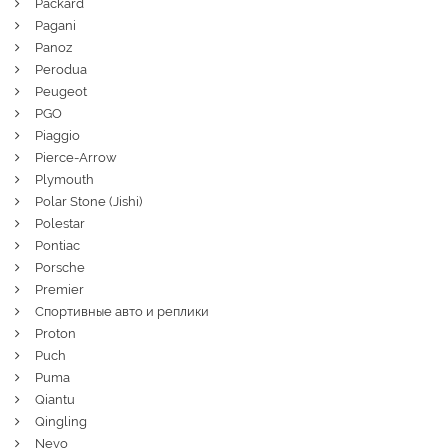
Packard
Pagani
Panoz
Perodua
Peugeot
PGO
Piaggio
Pierce-Arrow
Plymouth
Polar Stone (Jishi)
Polestar
Pontiac
Porsche
Premier
Спортивные авто и реплики
Proton
Puch
Puma
Qiantu
Qingling
Nevo