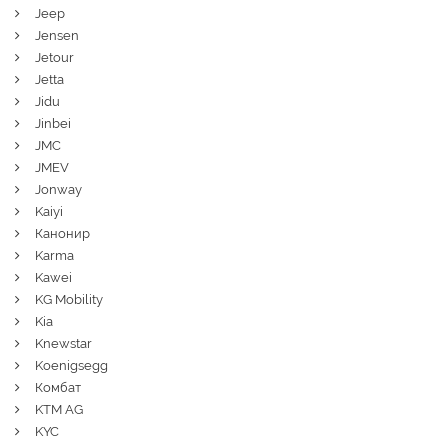
Jeep
Jensen
Jetour
Jetta
Jidu
Jinbei
JMC
JMEV
Jonway
Kaiyi
Канонир
Karma
Kawei
KG Mobility
Kia
Knewstar
Koenigsegg
Комбат
KTM AG
KYC