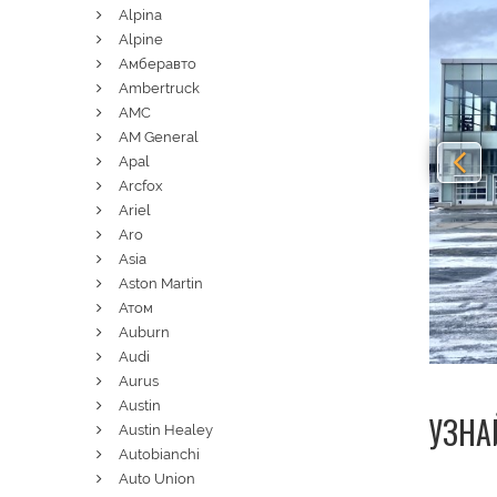
Alpina
Alpine
Амберавто
Ambertruck
AMC
AM General
Apal
Arcfox
Ariel
Aro
Asia
Aston Martin
Атом
Auburn
Audi
Aurus
Austin
УЗНА
Austin Healey
Autobianchi
Auto Union