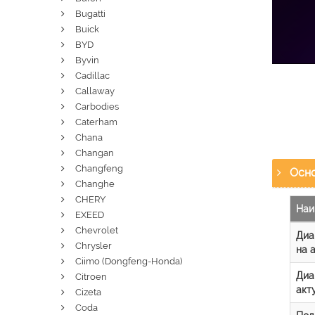
Bugatti
Buick
BYD
Byvin
Cadillac
Callaway
Carbodies
Caterham
Chana
Changan
Changfeng
Осно
Changhe
CHERY
Наи
EXEED
Chevrolet
Диа
Chrysler
на 
Ciimo (Dongfeng-Honda)
Диа
Citroen
акт
Cizeta
Coda