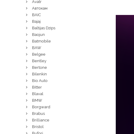
Avatr
Автокам
BAIC
Bajaj
Baltijas Dzips
Baojun
Batmobile
BAW
Belgee
Bentley
Bertone
Bilenkin
Bio Auto
Bitter
Blaval
BMW
Borgward
Brabus
Brilliance
Bristol
Bufori