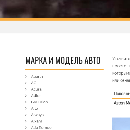
МАРКА И МОДЕЛЬ АВТО
Уточните
просто п
которыми
Abarth
или озна
AC
Acura
Поколе
Adler
GAC Aion
Aston Ma
Aito
Aiways
Aixam
Pre
Alfa Romeo