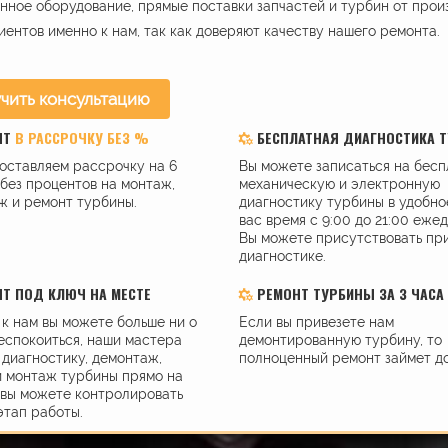
ное оборудование, прямые поставки запчастей и турбин от прои
иентов именно к нам, так как доверяют качеству нашего ремонта.
чить консультацию
НТ
В РАССРОЧКУ БЕЗ %
БЕСПЛАТНАЯ ДИАГНОСТИКА 
оставляем рассрочку на 6
Вы можете записаться на бес
без процентов на монтаж,
механическую и электронную
ж и ремонт турбины.
диагностику турбины в удобно
вас время с 9:00 до 21:00 еже
Вы можете присутствовать пр
диагностике.
Т ПОД КЛЮЧ НА МЕСТЕ
РЕМОНТ ТУРБИНЫ ЗА 3 ЧАСА
к нам вы можете больше ни о
Если вы привезете нам
еспокоиться, наши мастера
демонтированную турбину, то
диагностику, демонтаж,
полноценный ремонт займет до
и монтаж турбины прямо на
 вы можете контролировать
этап работы.