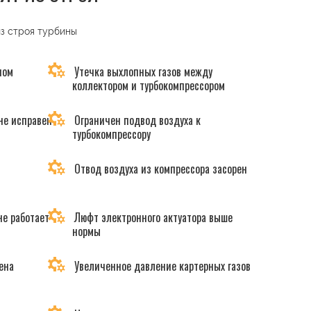
из строя турбины
ном
Утечка выхлопных газов между
коллектором и турбокомпрессором
не исправен
Ограничен подвод воздуха к
турбокомпрессору
Отвод воздуха из компрессора засорен
не работает
Люфт электронного актуатора выше
нормы
ена
Увеличенное давление картерных газов