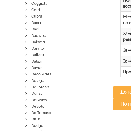
Пол
Coggiola
все
Cord
Cupra
Мех
не 
Dacia
Dadi
Зам
Daewoo
рем
Daihatsu
Daimler
Зам
Dallara
Зам
Datsun
Dayun
Про
Deco Rides
Delage
DeLorean
Допо
Denza
Derways
По п
DeSoto
De Tomaso
DKW
Dodge