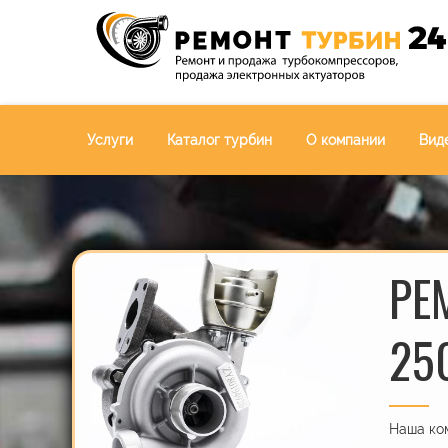
Услуги
Каталог турбин
О компании
Вид
РЕ
25
Наша ком