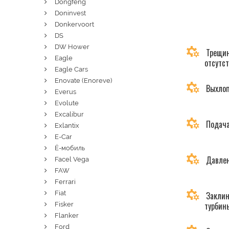
Dongfeng
Doninvest
Donkervoort
DS
DW Hower
Трещин
Eagle
отсутс
Eagle Cars
Enovate (Enoreve)
Выхлоп
Everus
Evolute
Excalibur
Подача
Exlantix
E-Car
Ё-мобиль
Давлен
Facel Vega
FAW
Ferrari
Fiat
Заклин
турбин
Fisker
Flanker
Ford