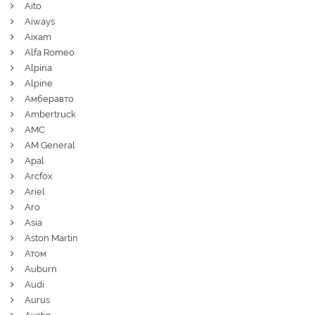
Aito
Aiways
Aixam
Alfa Romeo
Alpina
Alpine
Амберавто
Ambertruck
AMC
AM General
Apal
Arcfox
Ariel
Aro
Asia
Aston Martin
Атом
Auburn
Audi
Aurus