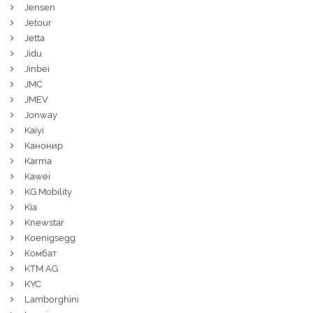
Jensen
Jetour
Jetta
Jidu
Jinbei
JMC
JMEV
Jonway
Kaiyi
Канонир
Karma
Kawei
KG Mobility
Kia
Knewstar
Koenigsegg
Комбат
KTM AG
KYC
Lamborghini