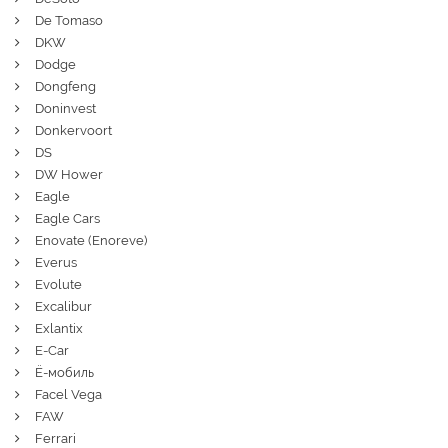
De Tomaso
DKW
Dodge
Dongfeng
Doninvest
Donkervoort
DS
DW Hower
Eagle
Eagle Cars
Enovate (Enoreve)
Everus
Evolute
Excalibur
Exlantix
E-Car
Ё-мобиль
Facel Vega
FAW
Ferrari