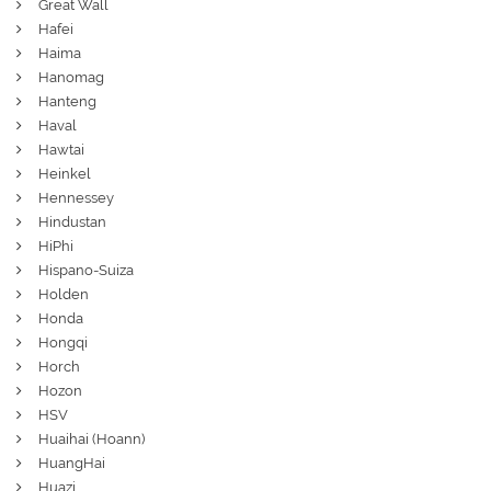
Great Wall
Hafei
Haima
Hanomag
Hanteng
Haval
Hawtai
Heinkel
Hennessey
Hindustan
HiPhi
Hispano-Suiza
Holden
Honda
Hongqi
Horch
Hozon
HSV
Huaihai (Hoann)
HuangHai
Huazi