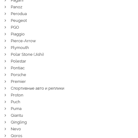
Pagani
Panoz
Perodua
Peugeot
PGO
Piaggio
Pierce-Arrow
Plymouth
Polar Stone (Jishi)
Polestar
Pontiac
Porsche
Premier
Спортивные авто и реплики
Proton
Puch
Puma
Qiantu
Qingling
Nevo
Qoros