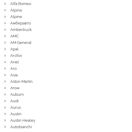
Alfa Romeo
Alpina
Alpine
Амберавто
Ambertruck
AMC
AM General
Apal
Arcfox
Ariel
Aro
Asia
Aston Martin
Атом
Auburn
Audi
Aurus
Austin
Austin Healey
Autobianchi