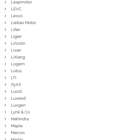
Leapmotor
LEVC
Lexus
Liebao Motor
Lifan
Ligier
Lincoln
Livan
LiXiang
Logem
Lotus
LTI
ЛуАЗ
Lucid
Luxeed
Luxgen
Lynk & Co
Mahindra
Maple
Marcos
Marlin