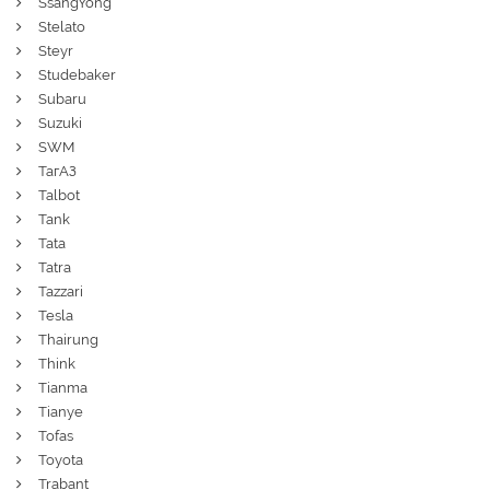
SsangYong
Stelato
Steyr
Studebaker
Subaru
Suzuki
SWM
ТагАЗ
Talbot
Tank
Tata
Tatra
Tazzari
Tesla
Thairung
Think
Tianma
Tianye
Tofas
Toyota
Trabant