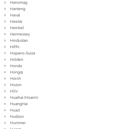
Hanomag
Hanteng
Haval
Hawtai
Heinkel
Hennessey
Hindustan
HiPhi
Hispano-Suiza
Holden
Honda
Hongqi
Horch
Hozon
HSV
Huaihai (Hoann)
HuangHai
Huazi
Hudson
Hummer