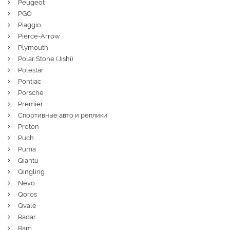
Peugeot
PGO
Piaggio
Pierce-Arrow
Plymouth
Polar Stone (Jishi)
Polestar
Pontiac
Porsche
Premier
Спортивные авто и реплики
Proton
Puch
Puma
Qiantu
Qingling
Nevo
Qoros
Qvale
Radar
Ram