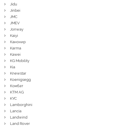
Jidu
Jinbei
JMC
JMEV
Jonway
Kaiyi
Канонир
Karma
Kawei
KG Mobility
Kia
Knewstar
Koenigsegg
Комбат
KTM AG
KYC
Lamborghini
Lancia
Landwind
Land Rover