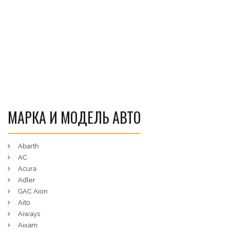
МАРКА И МОДЕЛЬ АВТО
Abarth
AC
Acura
Adler
GAC Aion
Aito
Aiways
Aixam