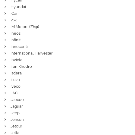
Hycan
Hyundai
iCar
Иж
IM Motors (Zhiji)
Ineos
Infiniti
Innocenti
International Harvester
Invicta
Iran Khodro
Isdera
Isuzu
Iveco
JAC
Jaecoo
Jaguar
Jeep
Jensen
Jetour
Jetta