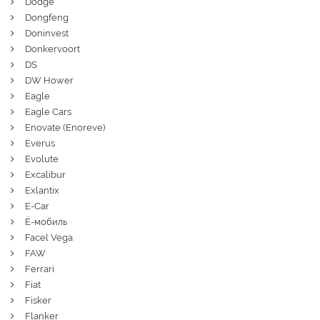
Dodge
Dongfeng
Doninvest
Donkervoort
DS
DW Hower
Eagle
Eagle Cars
Enovate (Enoreve)
Everus
Evolute
Excalibur
Exlantix
E-Car
Ё-мобиль
Facel Vega
FAW
Ferrari
Fiat
Fisker
Flanker