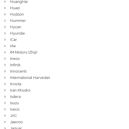
HuangHai
Huazi
Hudson
Hummer
Hycan
Hyundai
iCar
Иж
IM Motors (Zhiji)
Ineos
Infiniti
Innocenti
International Harvester
Invicta
Iran Khodro
Isdera
Isuzu
Iveco
JAC
Jaecoo
Jaguar