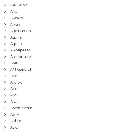
GAC Aion
Aito
Aiways
Aixam
Alfa Romeo
Alpina
Alpine
Амберавто
Ambertruck
AMC
AM General
Apal
Arcfox
Ariel
Aro
Asia
Aston Martin
Атом
Auburn
Audi