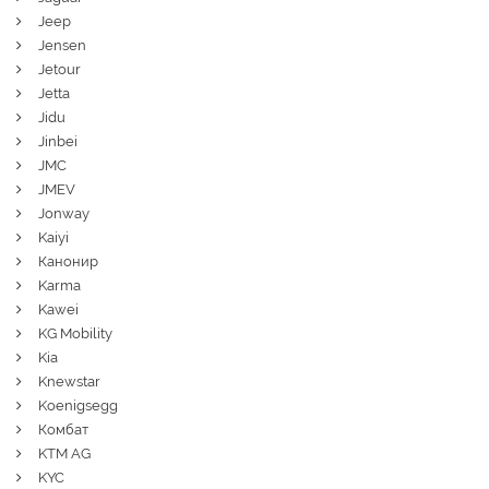
Jeep
Jensen
Jetour
Jetta
Jidu
Jinbei
JMC
JMEV
Jonway
Kaiyi
Канонир
Karma
Kawei
KG Mobility
Kia
Knewstar
Koenigsegg
Комбат
KTM AG
KYC