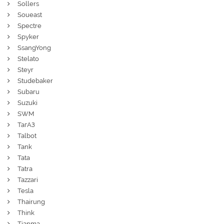
Sollers
Soueast
Spectre
Spyker
SsangYong
Stelato
Steyr
Studebaker
Subaru
Suzuki
SWM
ТагАЗ
Talbot
Tank
Tata
Tatra
Tazzari
Tesla
Thairung
Think
Tianma