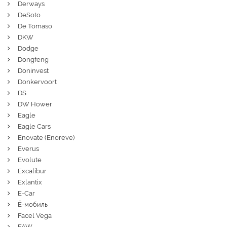
Derways
DeSoto
De Tomaso
DKW
Dodge
Dongfeng
Doninvest
Donkervoort
DS
DW Hower
Eagle
Eagle Cars
Enovate (Enoreve)
Everus
Evolute
Excalibur
Exlantix
E-Car
Ё-мобиль
Facel Vega
FAW