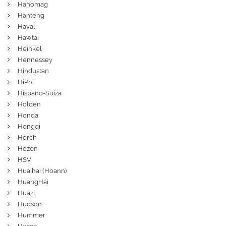
Hanomag
Hanteng
Haval
Hawtai
Heinkel
Hennessey
Hindustan
HiPhi
Hispano-Suiza
Holden
Honda
Hongqi
Horch
Hozon
HSV
Huaihai (Hoann)
HuangHai
Huazi
Hudson
Hummer