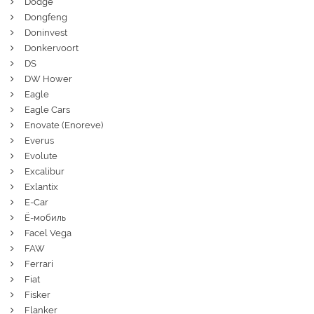
Dodge
Dongfeng
Doninvest
Donkervoort
DS
DW Hower
Eagle
Eagle Cars
Enovate (Enoreve)
Everus
Evolute
Excalibur
Exlantix
E-Car
Ё-мобиль
Facel Vega
FAW
Ferrari
Fiat
Fisker
Flanker