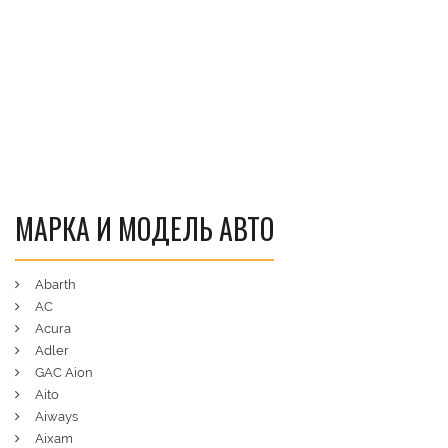
МАРКА И МОДЕЛЬ АВТО
Abarth
AC
Acura
Adler
GAC Aion
Aito
Aiways
Aixam