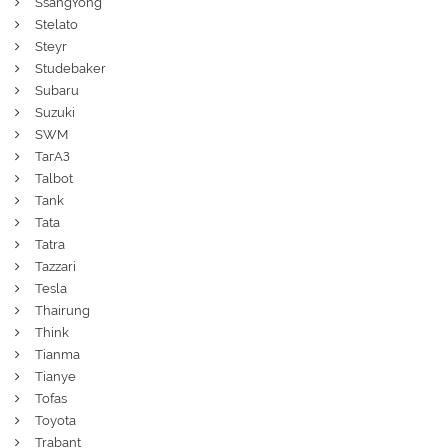
SsangYong
Stelato
Steyr
Studebaker
Subaru
Suzuki
SWM
ТагАЗ
Talbot
Tank
Tata
Tatra
Tazzari
Tesla
Thairung
Think
Tianma
Tianye
Tofas
Toyota
Trabant