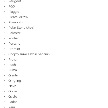
Peugeot
PGO
Piaggio
Pierce-Arrow
Plymouth
Polar Stone (Jishi)
Polestar
Pontiac
Porsche
Premier
Спортивные авто и реплики
Proton
Puch
Puma
Qiantu
Qingling
Nevo
Qoros
Qvale
Radar
Ram