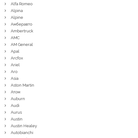
Alfa Romeo
Alpina
Alpine
Амберавто
Ambertruck
AMC
AM General
Apal
Arcfox
Ariel
Aro
Asia
Aston Martin
Атом
Auburn
Audi
Aurus
Austin
Austin Healey
Autobianchi