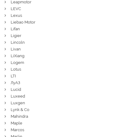
Leapmotor
LEVC
Lexus
Liebao Motor
Lifan
Ligier
Lincoln
Livan
LiXiang
Logem
Lotus
LTI
ЛуАЗ
Lucid
Luxeed
Luxgen
Lynk & Co
Mahindra
Maple
Marcos
Marlin