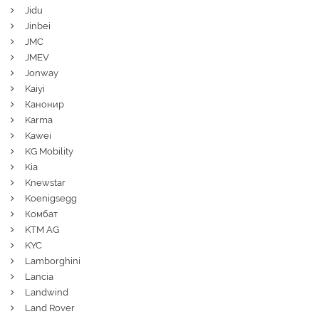
Jidu
Jinbei
JMC
JMEV
Jonway
Kaiyi
Канонир
Karma
Kawei
KG Mobility
Kia
Knewstar
Koenigsegg
Комбат
KTM AG
KYC
Lamborghini
Lancia
Landwind
Land Rover