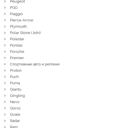
Peugeot
PGO
Piaggio
Pierce-Arrow
Plymouth
Polar Stone (Jishi)
Polestar
Pontiac
Porsche
Premier
Спортивные авто и реплики
Proton
Puch
Puma
Qiantu
Qingling
Nevo
Qoros
Qvale
Radar
Ram