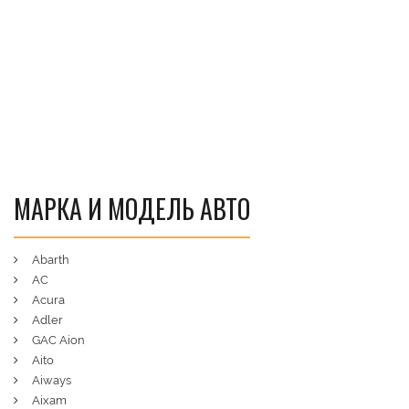
МАРКА И МОДЕЛЬ АВТО
Abarth
AC
Acura
Adler
GAC Aion
Aito
Aiways
Aixam