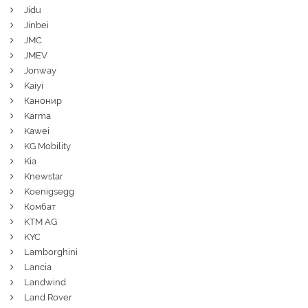
Jidu
Jinbei
JMC
JMEV
Jonway
Kaiyi
Канонир
Karma
Kawei
KG Mobility
Kia
Knewstar
Koenigsegg
Комбат
KTM AG
KYC
Lamborghini
Lancia
Landwind
Land Rover