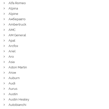
Alfa Romeo
Alpina
Alpine
Амберавто
Ambertruck
AMC
AM General
Apal
Arcfox
Ariel
Aro
Asia
Aston Martin
Атом
Auburn
Audi
Aurus
Austin
Austin Healey
Autobianchi