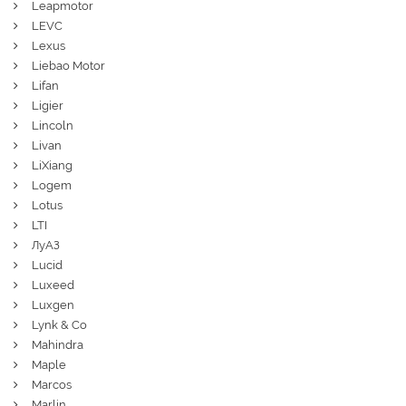
Leapmotor
LEVC
Lexus
Liebao Motor
Lifan
Ligier
Lincoln
Livan
LiXiang
Logem
Lotus
LTI
ЛуАЗ
Lucid
Luxeed
Luxgen
Lynk & Co
Mahindra
Maple
Marcos
Marlin