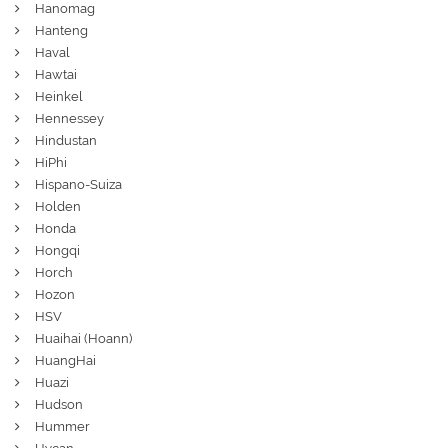
Hanomag
Hanteng
Haval
Hawtai
Heinkel
Hennessey
Hindustan
HiPhi
Hispano-Suiza
Holden
Honda
Hongqi
Horch
Hozon
HSV
Huaihai (Hoann)
HuangHai
Huazi
Hudson
Hummer