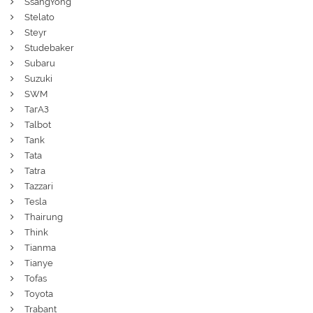
SsangYong
Stelato
Steyr
Studebaker
Subaru
Suzuki
SWM
ТагАЗ
Talbot
Tank
Tata
Tatra
Tazzari
Tesla
Thairung
Think
Tianma
Tianye
Tofas
Toyota
Trabant