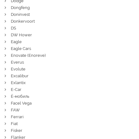
Dodge
Dongfeng
Doninvest
Donkervoort
DS
DW Hower
Eagle
Eagle Cars
Enovate (Enoreve)
Everus
Evolute
Excalibur
Exlantix
E-Car
Ё-мобиль
Facel Vega
FAW
Ferrari
Fiat
Fisker
Flanker