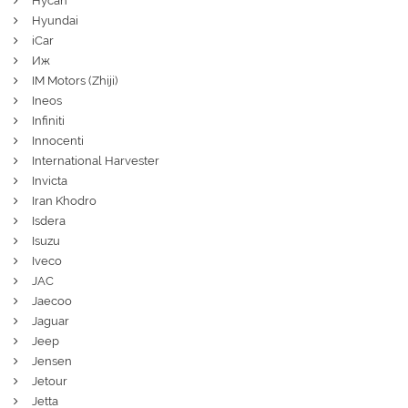
Hycan
Hyundai
iCar
Иж
IM Motors (Zhiji)
Ineos
Infiniti
Innocenti
International Harvester
Invicta
Iran Khodro
Isdera
Isuzu
Iveco
JAC
Jaecoo
Jaguar
Jeep
Jensen
Jetour
Jetta