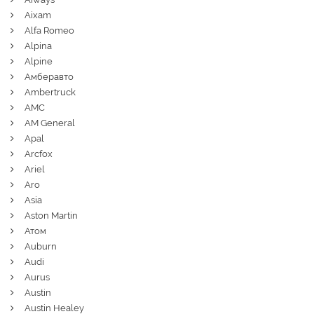
Aixam
Alfa Romeo
Alpina
Alpine
Амберавто
Ambertruck
AMC
AM General
Apal
Arcfox
Ariel
Aro
Asia
Aston Martin
Атом
Auburn
Audi
Aurus
Austin
Austin Healey