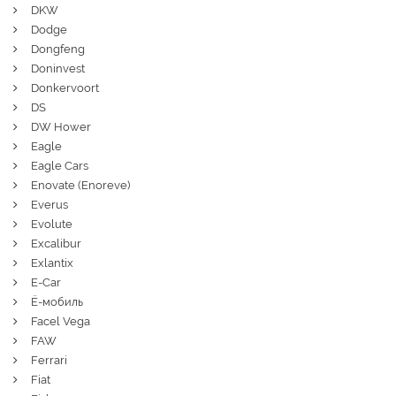
DKW
Dodge
Dongfeng
Doninvest
Donkervoort
DS
DW Hower
Eagle
Eagle Cars
Enovate (Enoreve)
Everus
Evolute
Excalibur
Exlantix
E-Car
Ё-мобиль
Facel Vega
FAW
Ferrari
Fiat