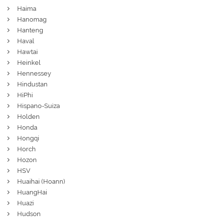
Haima
Hanomag
Hanteng
Haval
Hawtai
Heinkel
Hennessey
Hindustan
HiPhi
Hispano-Suiza
Holden
Honda
Hongqi
Horch
Hozon
HSV
Huaihai (Hoann)
HuangHai
Huazi
Hudson