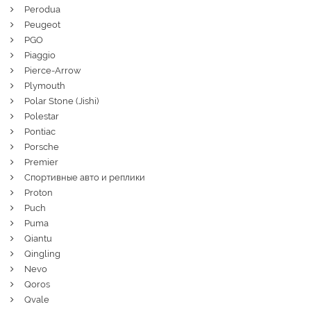
Perodua
Peugeot
PGO
Piaggio
Pierce-Arrow
Plymouth
Polar Stone (Jishi)
Polestar
Pontiac
Porsche
Premier
Спортивные авто и реплики
Proton
Puch
Puma
Qiantu
Qingling
Nevo
Qoros
Qvale