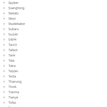
Spyker
SsangYong
Stelato
Steyr
Studebaker
Subaru
Suzuki
SWM
ТагАЗ
Talbot
Tank
Tata
Tatra
Tazzari
Tesla
Thairung
Think
Tianma
Tianye
Tofas