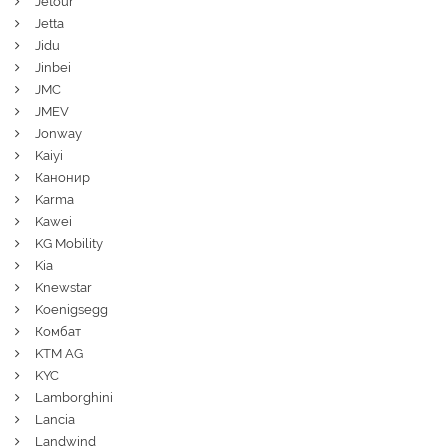
Jetour
Jetta
Jidu
Jinbei
JMC
JMEV
Jonway
Kaiyi
Канонир
Karma
Kawei
KG Mobility
Kia
Knewstar
Koenigsegg
Комбат
KTM AG
KYC
Lamborghini
Lancia
Landwind