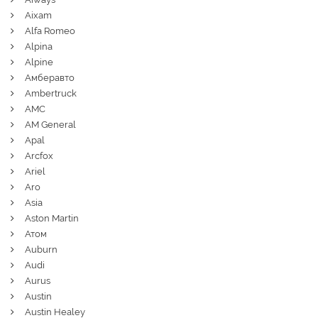
Aixam
Alfa Romeo
Alpina
Alpine
Амберавто
Ambertruck
AMC
AM General
Apal
Arcfox
Ariel
Aro
Asia
Aston Martin
Атом
Auburn
Audi
Aurus
Austin
Austin Healey