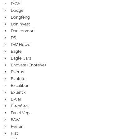
DKW
Dodge
Dongfeng
Doninvest
Donkervoort
DS
DW Hower
Eagle
Eagle Cars
Enovate (Enoreve)
Everus
Evolute
Excalibur
Exlantix
E-Car
Ё-мобиль
Facel Vega
FAW
Ferrari
Fiat