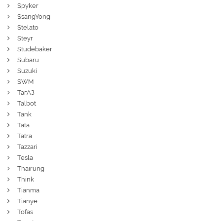
Spyker
SsangYong
Stelato
Steyr
Studebaker
Subaru
Suzuki
SWM
ТагАЗ
Talbot
Tank
Tata
Tatra
Tazzari
Tesla
Thairung
Think
Tianma
Tianye
Tofas