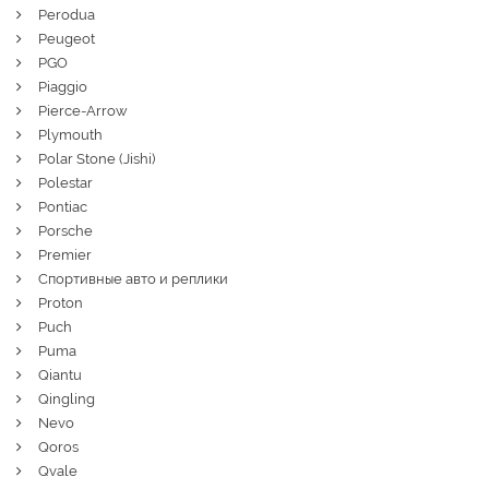
Perodua
Peugeot
PGO
Piaggio
Pierce-Arrow
Plymouth
Polar Stone (Jishi)
Polestar
Pontiac
Porsche
Premier
Спортивные авто и реплики
Proton
Puch
Puma
Qiantu
Qingling
Nevo
Qoros
Qvale