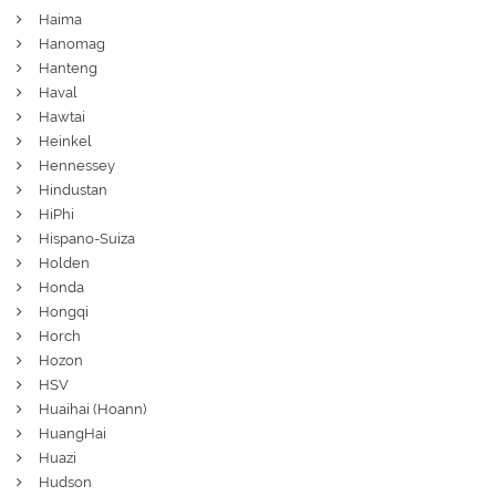
Haima
Hanomag
Hanteng
Haval
Hawtai
Heinkel
Hennessey
Hindustan
HiPhi
Hispano-Suiza
Holden
Honda
Hongqi
Horch
Hozon
HSV
Huaihai (Hoann)
HuangHai
Huazi
Hudson