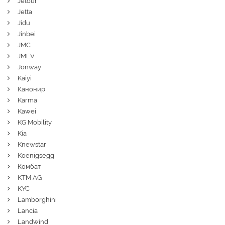
Jetour
Jetta
Jidu
Jinbei
JMC
JMEV
Jonway
Kaiyi
Канонир
Karma
Kawei
KG Mobility
Kia
Knewstar
Koenigsegg
Комбат
KTM AG
KYC
Lamborghini
Lancia
Landwind