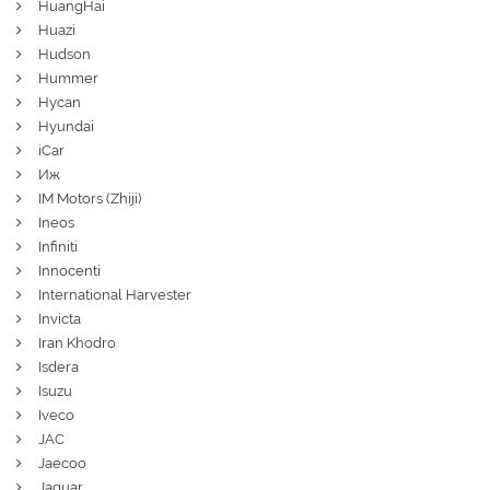
HuangHai
Huazi
Hudson
Hummer
Hycan
Hyundai
iCar
Иж
IM Motors (Zhiji)
Ineos
Infiniti
Innocenti
International Harvester
Invicta
Iran Khodro
Isdera
Isuzu
Iveco
JAC
Jaecoo
Jaguar