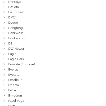
Derways
DeSoto
De Tomaso
DKW
Dodge
Dongfeng
Doninvest
Donkervoort
DS
DW Hower
Eagle
Eagle Cars
Enovate (Enoreve)
Everus
Evolute
Excalibur
Exlantix
E-Car
Ё-мобиль
Facel Vega
FAW