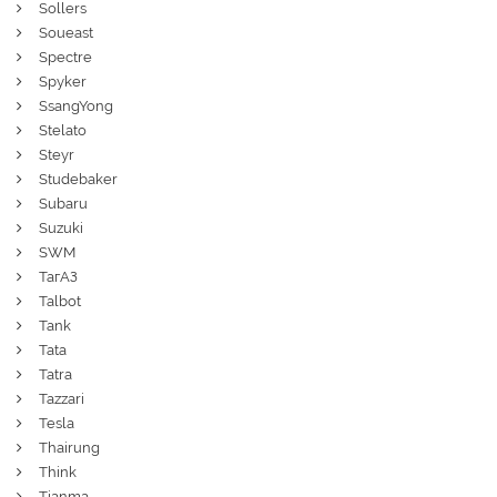
Sollers
Soueast
Spectre
Spyker
SsangYong
Stelato
Steyr
Studebaker
Subaru
Suzuki
SWM
ТагАЗ
Talbot
Tank
Tata
Tatra
Tazzari
Tesla
Thairung
Think
Tianma