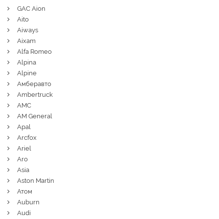
GAC Aion
Aito
Aiways
Aixam
Alfa Romeo
Alpina
Alpine
Амберавто
Ambertruck
AMC
AM General
Apal
Arcfox
Ariel
Aro
Asia
Aston Martin
Атом
Auburn
Audi