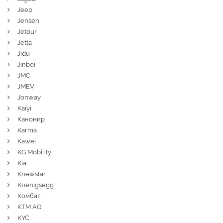
Jeep
Jensen
Jetour
Jetta
Jidu
Jinbei
JMC
JMEV
Jonway
Kaiyi
Канонир
Karma
Kawei
KG Mobility
Kia
Knewstar
Koenigsegg
Комбат
KTM AG
KYC