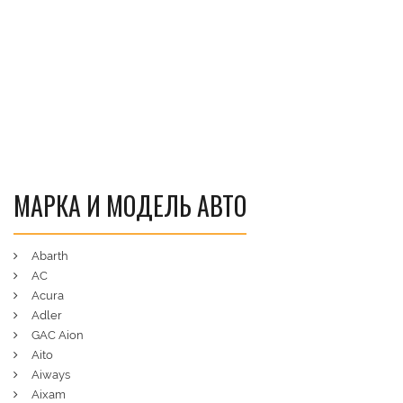
МАРКА И МОДЕЛЬ АВТО
Abarth
AC
Acura
Adler
GAC Aion
Aito
Aiways
Aixam