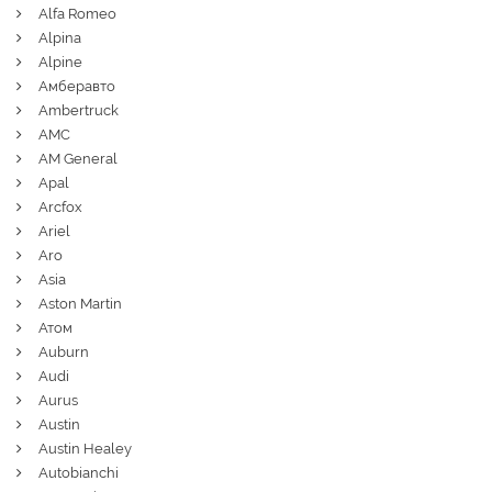
Alfa Romeo
Alpina
Alpine
Амберавто
Ambertruck
AMC
AM General
Apal
Arcfox
Ariel
Aro
Asia
Aston Martin
Атом
Auburn
Audi
Aurus
Austin
Austin Healey
Autobianchi