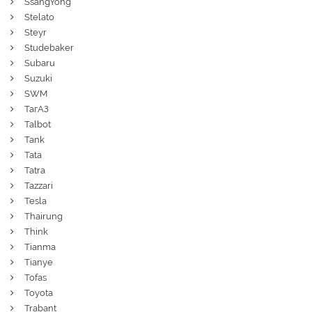
SsangYong
Stelato
Steyr
Studebaker
Subaru
Suzuki
SWM
ТагАЗ
Talbot
Tank
Tata
Tatra
Tazzari
Tesla
Thairung
Think
Tianma
Tianye
Tofas
Toyota
Trabant