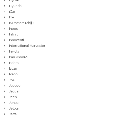
Hycan
Hyundai
iCar
Иж
IM Motors (Zhiji)
Ineos
Infiniti
Innocenti
International Harvester
Invicta
Iran Khodro
Isdera
Isuzu
Iveco
JAC
Jaecoo
Jaguar
Jeep
Jensen
Jetour
Jetta