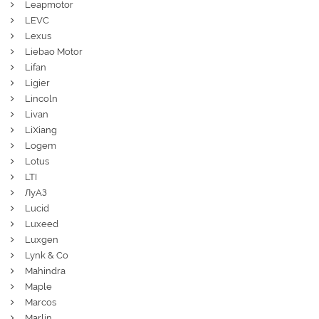
Leapmotor
LEVC
Lexus
Liebao Motor
Lifan
Ligier
Lincoln
Livan
LiXiang
Logem
Lotus
LTI
ЛуАЗ
Lucid
Luxeed
Luxgen
Lynk & Co
Mahindra
Maple
Marcos
Marlin