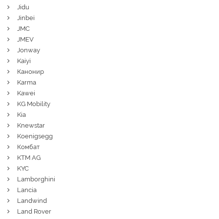
Jidu
Jinbei
JMC
JMEV
Jonway
Kaiyi
Канонир
Karma
Kawei
KG Mobility
Kia
Knewstar
Koenigsegg
Комбат
KTM AG
KYC
Lamborghini
Lancia
Landwind
Land Rover