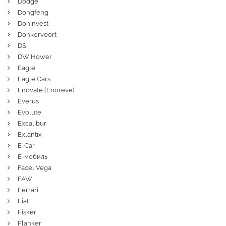
Dodge
Dongfeng
Doninvest
Donkervoort
DS
DW Hower
Eagle
Eagle Cars
Enovate (Enoreve)
Everus
Evolute
Excalibur
Exlantix
E-Car
Ё-мобиль
Facel Vega
FAW
Ferrari
Fiat
Fisker
Flanker