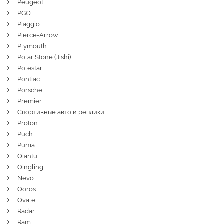
Peugeot
PGO
Piaggio
Pierce-Arrow
Plymouth
Polar Stone (Jishi)
Polestar
Pontiac
Porsche
Premier
Спортивные авто и реплики
Proton
Puch
Puma
Qiantu
Qingling
Nevo
Qoros
Qvale
Radar
Ram