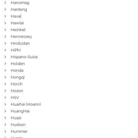
Hanomag
Hanteng
Haval
Hawtai
Heinkel
Hennessey
Hindustan
HiPhi
Hispano-Suiza
Holden
Honda
Hongqi
Horch
Hozon
HSV
Huaihai (Hoann)
HuangHai
Huazi
Hudson
Hummer