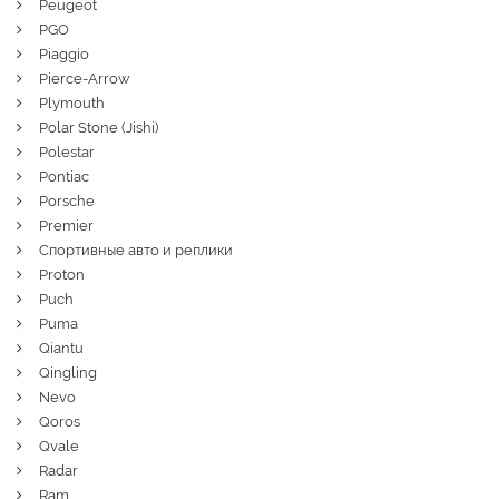
Peugeot
PGO
Piaggio
Pierce-Arrow
Plymouth
Polar Stone (Jishi)
Polestar
Pontiac
Porsche
Premier
Спортивные авто и реплики
Proton
Puch
Puma
Qiantu
Qingling
Nevo
Qoros
Qvale
Radar
Ram