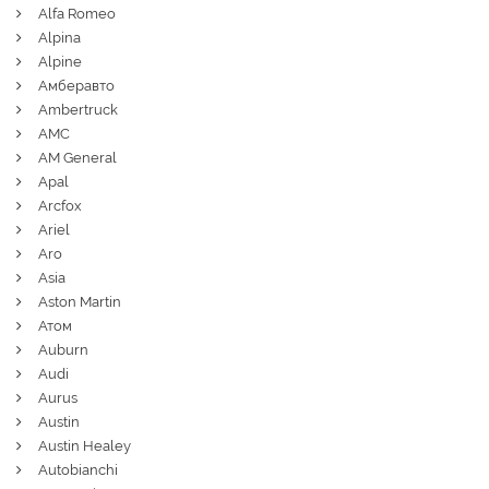
Alfa Romeo
Alpina
Alpine
Амберавто
Ambertruck
AMC
AM General
Apal
Arcfox
Ariel
Aro
Asia
Aston Martin
Атом
Auburn
Audi
Aurus
Austin
Austin Healey
Autobianchi