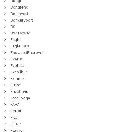
Dodge
Dongfeng
Doninvest
Donkervoort
DS
DW Hower
Eagle
Eagle Cars
Enovate (Enoreve)
Everus
Evolute
Excalibur
Exlantix
E-Car
Ё-мобиль
Facel Vega
FAW
Ferrari
Fiat
Fisker
Flanker