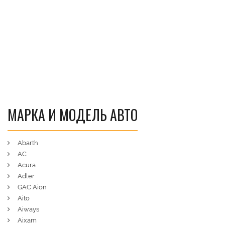
МАРКА И МОДЕЛЬ АВТО
Abarth
AC
Acura
Adler
GAC Aion
Aito
Aiways
Aixam