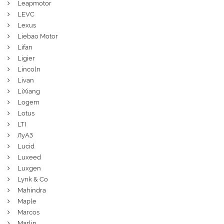
Leapmotor
LEVC
Lexus
Liebao Motor
Lifan
Ligier
Lincoln
Livan
LiXiang
Logem
Lotus
LTI
ЛуАЗ
Lucid
Luxeed
Luxgen
Lynk & Co
Mahindra
Maple
Marcos
Marlin