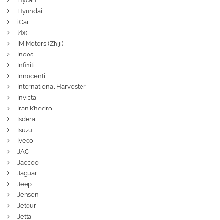
Hycan
Hyundai
iCar
Иж
IM Motors (Zhiji)
Ineos
Infiniti
Innocenti
International Harvester
Invicta
Iran Khodro
Isdera
Isuzu
Iveco
JAC
Jaecoo
Jaguar
Jeep
Jensen
Jetour
Jetta