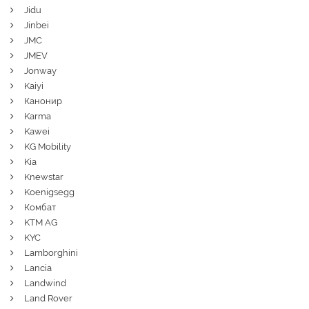
Jidu
Jinbei
JMC
JMEV
Jonway
Kaiyi
Канонир
Karma
Kawei
KG Mobility
Kia
Knewstar
Koenigsegg
Комбат
KTM AG
KYC
Lamborghini
Lancia
Landwind
Land Rover