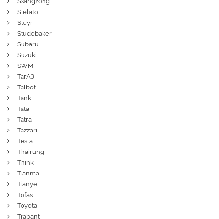
SsangYong
Stelato
Steyr
Studebaker
Subaru
Suzuki
SWM
ТагАЗ
Talbot
Tank
Tata
Tatra
Tazzari
Tesla
Thairung
Think
Tianma
Tianye
Tofas
Toyota
Trabant