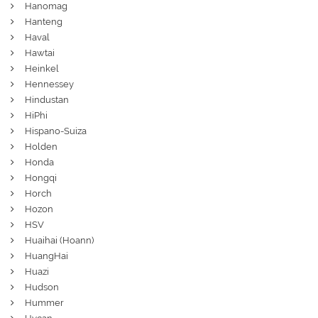
Hanomag
Hanteng
Haval
Hawtai
Heinkel
Hennessey
Hindustan
HiPhi
Hispano-Suiza
Holden
Honda
Hongqi
Horch
Hozon
HSV
Huaihai (Hoann)
HuangHai
Huazi
Hudson
Hummer