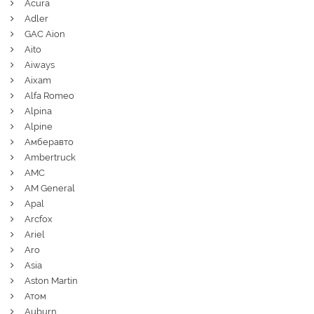
Acura
Adler
GAC Aion
Aito
Aiways
Aixam
Alfa Romeo
Alpina
Alpine
Амберавто
Ambertruck
AMC
AM General
Apal
Arcfox
Ariel
Aro
Asia
Aston Martin
Атом
Auburn