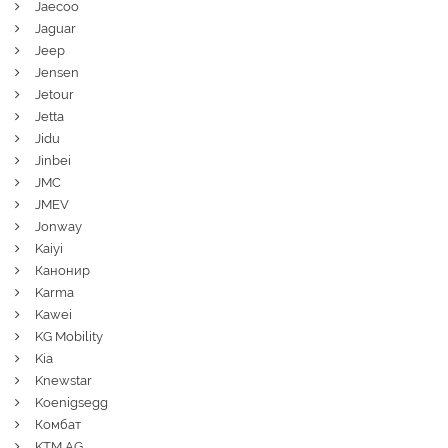
Jaecoo
Jaguar
Jeep
Jensen
Jetour
Jetta
Jidu
Jinbei
JMC
JMEV
Jonway
Kaiyi
Канонир
Karma
Kawei
KG Mobility
Kia
Knewstar
Koenigsegg
Комбат
KTM AG