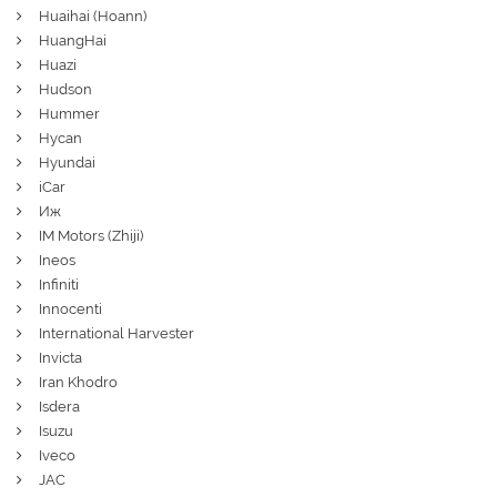
Huaihai (Hoann)
HuangHai
Huazi
Hudson
Hummer
Hycan
Hyundai
iCar
Иж
IM Motors (Zhiji)
Ineos
Infiniti
Innocenti
International Harvester
Invicta
Iran Khodro
Isdera
Isuzu
Iveco
JAC