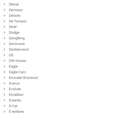
Denza
Derways
DeSoto
De Tomaso
DKW
Dodge
Dongfeng
Doninvest
Donkervoort
DS
DW Hower
Eagle
Eagle Cars
Enovate (Enoreve)
Everus
Evolute
Excalibur
Exlantix
E-Car
Ё-мобиль