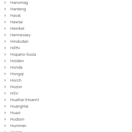
Hanomag
Hanteng
Haval
Hawtai
Heinkel
Hennessey
Hindustan
HiPhi
Hispano-Suiza
Holden
Honda
Hongqi
Horch
Hozon
HSV
Huaihai (Hoann)
HuangHai
Huazi
Hudson
Hummer