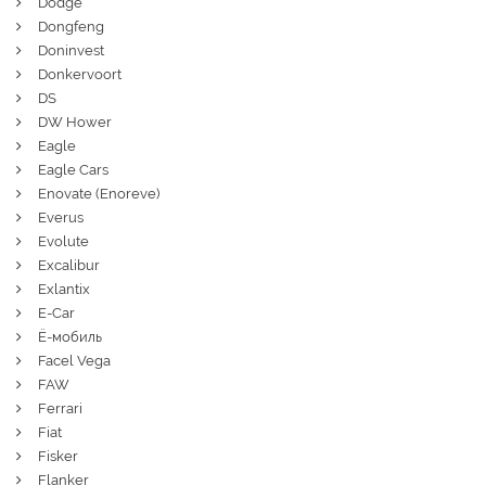
Dodge
Dongfeng
Doninvest
Donkervoort
DS
DW Hower
Eagle
Eagle Cars
Enovate (Enoreve)
Everus
Evolute
Excalibur
Exlantix
E-Car
Ё-мобиль
Facel Vega
FAW
Ferrari
Fiat
Fisker
Flanker