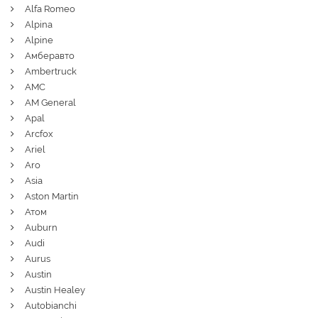
Alfa Romeo
Alpina
Alpine
Амберавто
Ambertruck
AMC
AM General
Apal
Arcfox
Ariel
Aro
Asia
Aston Martin
Атом
Auburn
Audi
Aurus
Austin
Austin Healey
Autobianchi