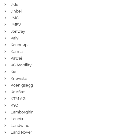
Jidu
Jinbei
JMC
JMEV
Jonway
Kaiyi
Канонир
Karma
Kawei
KG Mobility
Kia
Knewstar
Koenigsegg
Комбат
KTM AG
KYC
Lamborghini
Lancia
Landwind
Land Rover