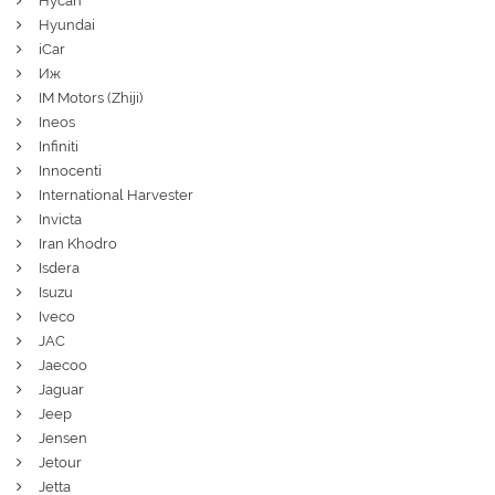
Hycan
Hyundai
iCar
Иж
IM Motors (Zhiji)
Ineos
Infiniti
Innocenti
International Harvester
Invicta
Iran Khodro
Isdera
Isuzu
Iveco
JAC
Jaecoo
Jaguar
Jeep
Jensen
Jetour
Jetta