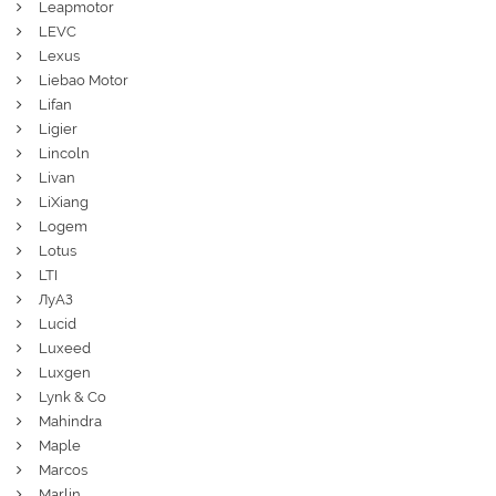
Leapmotor
LEVC
Lexus
Liebao Motor
Lifan
Ligier
Lincoln
Livan
LiXiang
Logem
Lotus
LTI
ЛуАЗ
Lucid
Luxeed
Luxgen
Lynk & Co
Mahindra
Maple
Marcos
Marlin