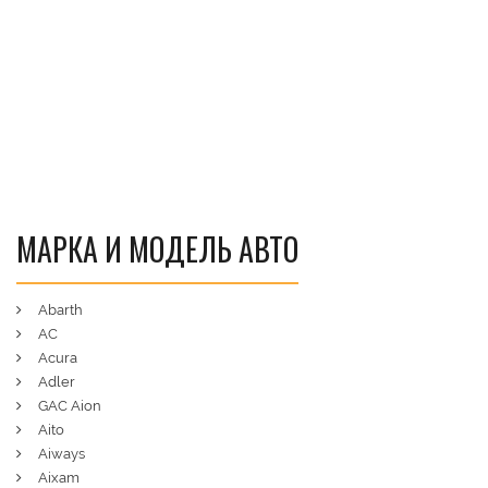
МАРКА И МОДЕЛЬ АВТО
Abarth
AC
Acura
Adler
GAC Aion
Aito
Aiways
Aixam