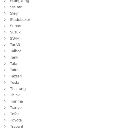
SsangYong
Stelato
Steyr
Studebaker
Subaru
Suzuki
SWM
ТагАЗ
Talbot
Tank
Tata
Tatra
Tazzari
Tesla
Thairung
Think
Tianma
Tianye
Tofas
Toyota
Trabant