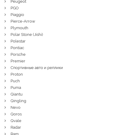
Peugeot
PGO
Piaggio
Pierce-Arrow
Plymouth
Polar Stone (Jishi)
Polestar
Pontiac
Porsche
Premier
Спортивные авто и реплики
Proton
Puch
Puma
Qiantu
Qingling
Nevo
Qoros
Qvale
Radar
Ram