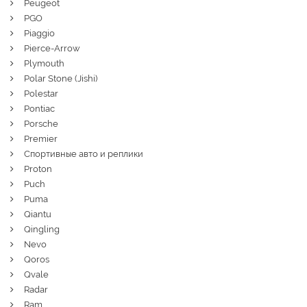
Peugeot
PGO
Piaggio
Pierce-Arrow
Plymouth
Polar Stone (Jishi)
Polestar
Pontiac
Porsche
Premier
Спортивные авто и реплики
Proton
Puch
Puma
Qiantu
Qingling
Nevo
Qoros
Qvale
Radar
Ram