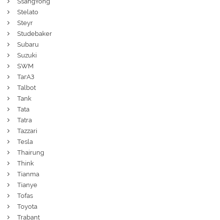
SsangYong
Stelato
Steyr
Studebaker
Subaru
Suzuki
SWM
ТагАЗ
Talbot
Tank
Tata
Tatra
Tazzari
Tesla
Thairung
Think
Tianma
Tianye
Tofas
Toyota
Trabant