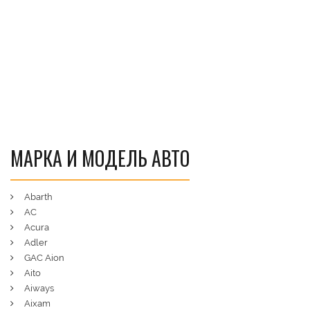
МАРКА И МОДЕЛЬ АВТО
Abarth
AC
Acura
Adler
GAC Aion
Aito
Aiways
Aixam