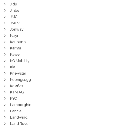
Jidu
Jinbei
JMC
JMEV
Jonway
Kaiyi
Канонир
Karma
Kawei
KG Mobility
Kia
Knewstar
Koenigsegg
Комбат
KTM AG
KYC
Lamborghini
Lancia
Landwind
Land Rover