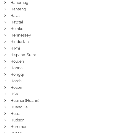
Hanomag
Hanteng
Haval
Hawtai
Heinkel
Hennessey
Hindustan
HiPhi
Hispano-Suiza
Holden
Honda
Hongqi
Horch
Hozon
HSV
Huaihai (Hoann)
HuangHai
Huazi
Hudson
Hummer