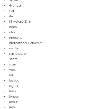
Hycan
Hyundai
iCar
Иж
IM Motors (Zhiji)
Ineos
Infiniti
Innocenti
International Harvester
Invicta
Iran Khodro
Isdera
Isuzu
Iveco
JAC
Jaecoo
Jaguar
Jeep
Jensen
Jetour
Jetta