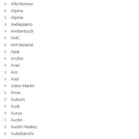
Alfa Romeo
Alpina
Alpine
Амберавто
Ambertruck
AMC
AM General
Apal
Arcfox
Ariel
Aro
Asia
Aston Martin
Атом
Auburn
Audi
Aurus
Austin
Austin Healey
Autobianchi