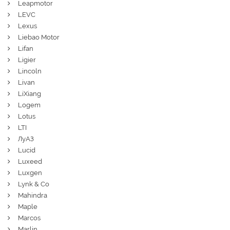
Leapmotor
LEVC
Lexus
Liebao Motor
Lifan
Ligier
Lincoln
Livan
LiXiang
Logem
Lotus
LTI
ЛуАЗ
Lucid
Luxeed
Luxgen
Lynk & Co
Mahindra
Maple
Marcos
Marlin