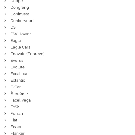
Dodge
Dongfeng
Doninvest
Donkervoort
DS
DW Hower
Eagle
Eagle Cars
Enovate (Enoreve)
Everus
Evolute
Excalibur
Exlantix
E-Car
Ё-мобиль
Facel Vega
FAW
Ferrari
Fiat
Fisker
Flanker