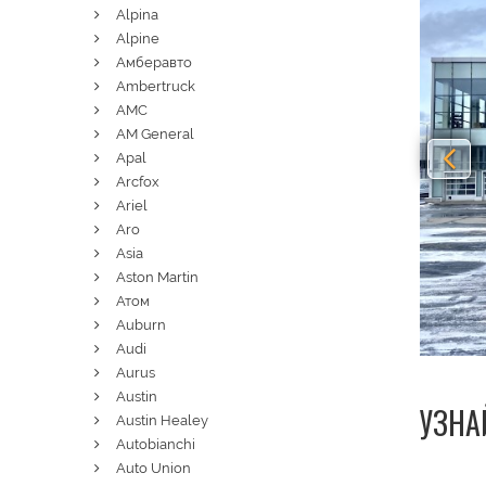
Alpina
Alpine
Амберавто
Ambertruck
AMC
AM General
Apal
Arcfox
Ariel
Aro
Asia
Aston Martin
Атом
Auburn
Audi
Aurus
Austin
УЗНА
Austin Healey
Autobianchi
Auto Union