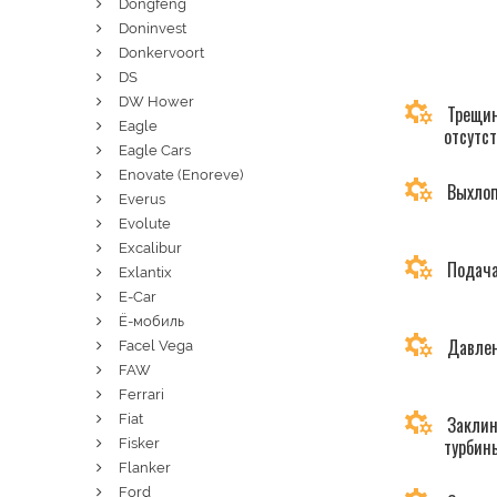
Dongfeng
Doninvest
Donkervoort
DS
DW Hower
Трещин
Eagle
отсутс
Eagle Cars
Enovate (Enoreve)
Выхлоп
Everus
Evolute
Excalibur
Подача
Exlantix
E-Car
Ё-мобиль
Давлен
Facel Vega
FAW
Ferrari
Fiat
Заклин
турбин
Fisker
Flanker
Ford