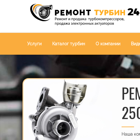
Услуги
Каталог турбин
О компании
Вид
РЕ
25
Наша ком