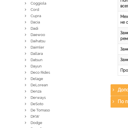
Пол
Coggiola
все
Cord
Cupra
Мех
не 
Dacia
Dadi
Зам
Daewoo
рем
Daihatsu
Daimler
Зам
Dallara
Зам
Datsun
Dayun
Про
Deco Rides
Delage
DeLorean
Допо
Denza
Derways
По п
DeSoto
De Tomaso
DKW
Dodge