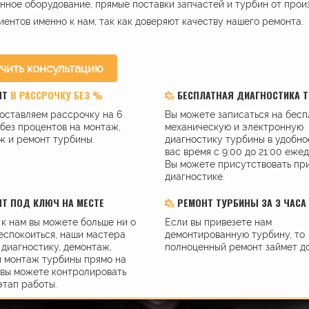
ное оборудование, прямые поставки запчастей и турбин от прои
иентов именно к нам, так как доверяют качеству нашего ремонта.
чить консультацию
НТ
В РАССРОЧКУ БЕЗ %
БЕСПЛАТНАЯ ДИАГНОСТИКА 
оставляем рассрочку на 6
Вы можете записаться на бес
без процентов на монтаж,
механическую и электронную
ж и ремонт турбины.
диагностику турбины в удобно
вас время с 9:00 до 21:00 еже
Вы можете присутствовать пр
диагностике.
Т ПОД КЛЮЧ НА МЕСТЕ
РЕМОНТ ТУРБИНЫ ЗА 3 ЧАСА
к нам вы можете больше ни о
Если вы привезете нам
еспокоиться, наши мастера
демонтированную турбину, то
диагностику, демонтаж,
полноценный ремонт займет до
и монтаж турбины прямо на
 вы можете контролировать
этап работы.