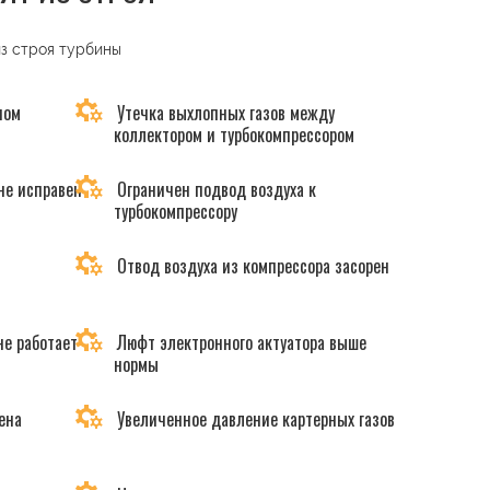
из строя турбины
ном
Утечка выхлопных газов между
коллектором и турбокомпрессором
не исправен
Ограничен подвод воздуха к
турбокомпрессору
Отвод воздуха из компрессора засорен
не работает
Люфт электронного актуатора выше
нормы
ена
Увеличенное давление картерных газов