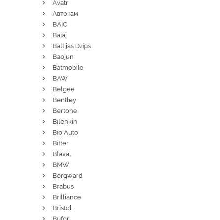
Avatr
Автокам
BAIC
Bajaj
Baltijas Dzips
Baojun
Batmobile
BAW
Belgee
Bentley
Bertone
Bilenkin
Bio Auto
Bitter
Blaval
BMW
Borgward
Brabus
Brilliance
Bristol
Bufori