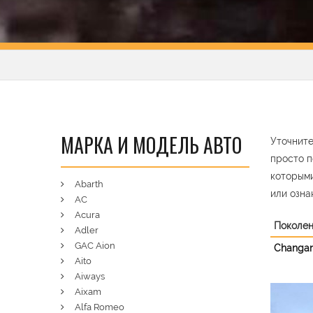
МАРКА И МОДЕЛЬ АВТО
Уточните
просто п
которыми
Abarth
или озна
AC
Acura
Поколе
Adler
GAC Aion
Changan
Aito
Aiways
Aixam
Pre
Alfa Romeo