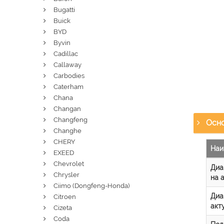
Bugatti
Buick
BYD
Byvin
Cadillac
Callaway
Carbodies
Caterham
Chana
Changan
Changfeng
Осно
Changhe
CHERY
Наи
EXEED
Chevrolet
Диа
Chrysler
на 
Ciimo (Dongfeng-Honda)
Диа
Citroen
акт
Cizeta
Coda