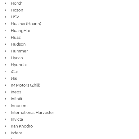
Horch
Hozon
HSV
Huaihai (Hoann)
HuangHai
Huazi
Hudson
Hummer
Hycan
Hyundai
iCar
Иж
IM Motors (Zhiji)
Ineos
Infiniti
Innocenti
International Harvester
Invicta
Iran Khodro
Isdera