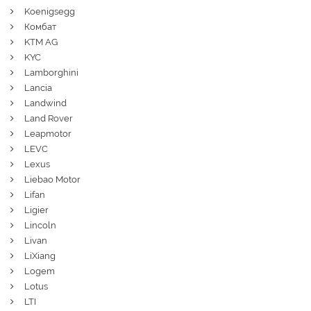
Koenigsegg
Комбат
KTM AG
KYC
Lamborghini
Lancia
Landwind
Land Rover
Leapmotor
LEVC
Lexus
Liebao Motor
Lifan
Ligier
Lincoln
Livan
LiXiang
Logem
Lotus
LTI