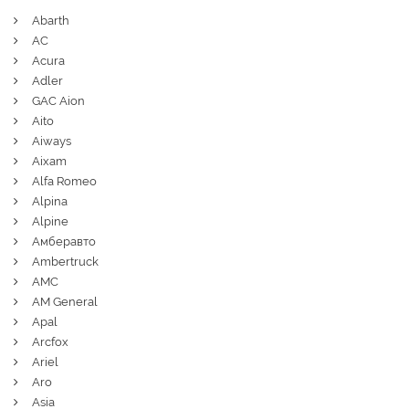
Abarth
AC
Acura
Adler
GAC Aion
Aito
Aiways
Aixam
Alfa Romeo
Alpina
Alpine
Амберавто
Ambertruck
AMC
AM General
Apal
Arcfox
Ariel
Aro
Asia