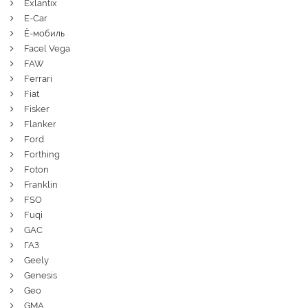
Exlantix
E-Car
Ё-мобиль
Facel Vega
FAW
Ferrari
Fiat
Fisker
Flanker
Ford
Forthing
Foton
Franklin
FSO
Fuqi
GAC
ГАЗ
Geely
Genesis
Geo
GMA