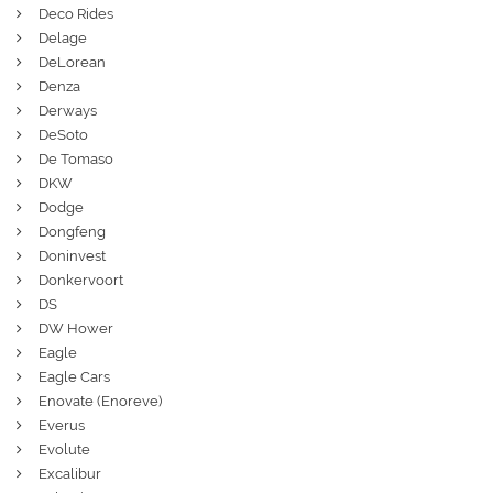
Deco Rides
Delage
DeLorean
Denza
Derways
DeSoto
De Tomaso
DKW
Dodge
Dongfeng
Doninvest
Donkervoort
DS
DW Hower
Eagle
Eagle Cars
Enovate (Enoreve)
Everus
Evolute
Excalibur