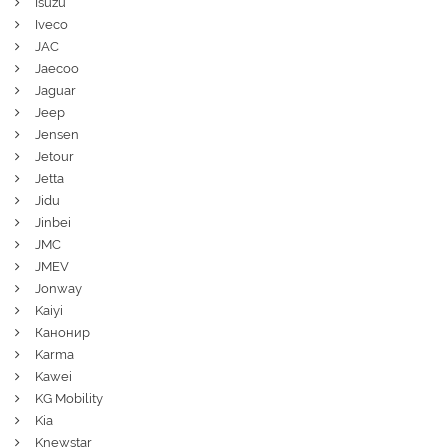
Isuzu
Iveco
JAC
Jaecoo
Jaguar
Jeep
Jensen
Jetour
Jetta
Jidu
Jinbei
JMC
JMEV
Jonway
Kaiyi
Канонир
Karma
Kawei
KG Mobility
Kia
Knewstar