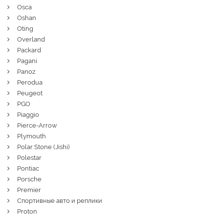
Osca
Oshan
Oting
Overland
Packard
Pagani
Panoz
Perodua
Peugeot
PGO
Piaggio
Pierce-Arrow
Plymouth
Polar Stone (Jishi)
Polestar
Pontiac
Porsche
Premier
Спортивные авто и реплики
Proton