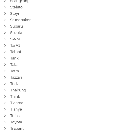
SsangYong
Stelato
Steyr
Studebaker
Subaru
Suzuki
SWM
ТагАЗ
Talbot
Tank
Tata
Tatra
Tazzari
Tesla
Thairung
Think
Tianma
Tianye
Tofas
Toyota
Trabant