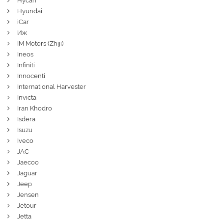
Hycan
Hyundai
iCar
Иж
IM Motors (Zhiji)
Ineos
Infiniti
Innocenti
International Harvester
Invicta
Iran Khodro
Isdera
Isuzu
Iveco
JAC
Jaecoo
Jaguar
Jeep
Jensen
Jetour
Jetta