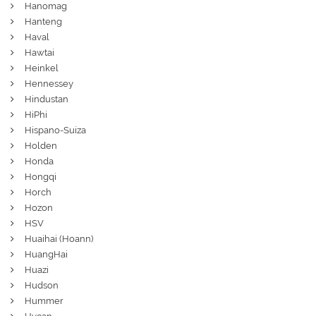
Hanomag
Hanteng
Haval
Hawtai
Heinkel
Hennessey
Hindustan
HiPhi
Hispano-Suiza
Holden
Honda
Hongqi
Horch
Hozon
HSV
Huaihai (Hoann)
HuangHai
Huazi
Hudson
Hummer