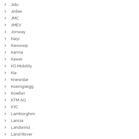
Jidu
Jinbei
JMC
JMEV
Jonway
Kaiyi
Канонир
Karma
Kawei
KG Mobility
Kia
Knewstar
Koenigsegg
Комбат
KTM AG
KYC
Lamborghini
Lancia
Landwind
Land Rover