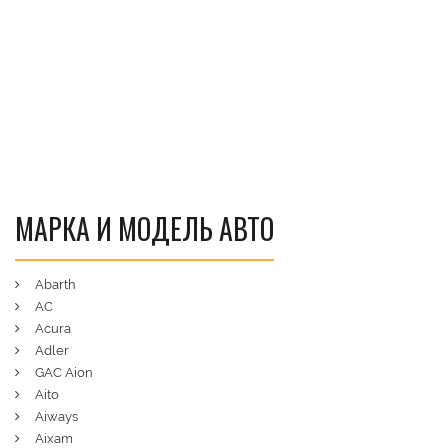
МАРКА И МОДЕЛЬ АВТО
Abarth
AC
Acura
Adler
GAC Aion
Aito
Aiways
Aixam