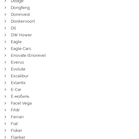
Dodge
Dongfeng
Doninvest
Donkervoort
DS
DW Hower
Eagle
Eagle Cars
Enovate (Enoreve)
Everus
Evolute
Excalibur
Exlantix
E-Car
Ё-мобиль
Facel Vega
FAW
Ferrari
Fiat
Fisker
Flanker