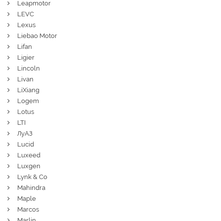
Leapmotor
LEVC
Lexus
Liebao Motor
Lifan
Ligier
Lincoln
Livan
LiXiang
Logem
Lotus
LTI
ЛуАЗ
Lucid
Luxeed
Luxgen
Lynk & Co
Mahindra
Maple
Marcos
Marlin