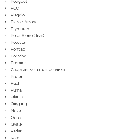
Peugeot
PGO
Piaggio
Pierce-Arrow
Plymouth
Polar Stone (Jishi)
Polestar
Pontiac
Porsche
Premier
Спортивные авто и реплики
Proton
Puch
Puma
Qiantu
Qingling
Nevo
Qoros
Qvale
Radar
Ram