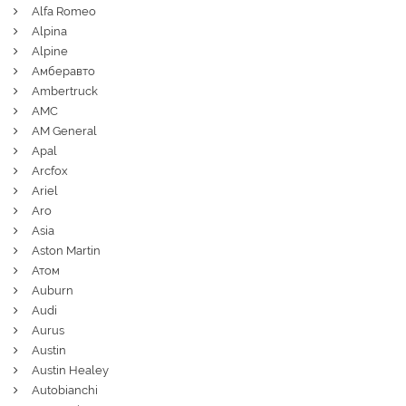
Alfa Romeo
Alpina
Alpine
Амберавто
Ambertruck
AMC
AM General
Apal
Arcfox
Ariel
Aro
Asia
Aston Martin
Атом
Auburn
Audi
Aurus
Austin
Austin Healey
Autobianchi