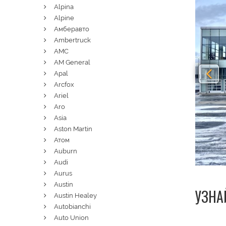
Alpina
Alpine
Амберавто
Ambertruck
AMC
AM General
Apal
Arcfox
Ariel
Aro
Asia
Aston Martin
Атом
Auburn
Audi
Aurus
Austin
УЗНА
Austin Healey
Autobianchi
Auto Union