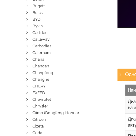
Bugatti
Buick
BYD
Byvin
Cadillac
Callaway
Carbodies
Caterham
Chana
Changan
Changfeng
Осно
Changhe
CHERY
Наи
EXEED
Chevrolet
Диа
Chrysler
на 
Ciimo (Dongfeng-Honda)
Диа
Citroen
акт
Cizeta
Coda