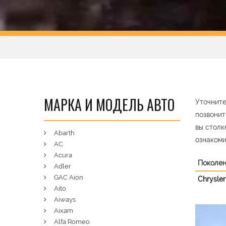
МАРКА И МОДЕЛЬ АВТО
Уточните
позвонит
вы столк
Abarth
ознакоми
AC
Acura
Поколе
Adler
GAC Aion
Chrysle
Aito
Aiways
Aixam
Pre
Alfa Romeo