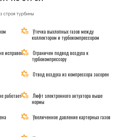
из строя турбины
ном
Утечка выхлопных газов между
коллектором и турбокомпрессором
не исправен
Ограничен подвод воздуха к
турбокомпрессору
Отвод воздуха из компрессора засорен
не работает
Люфт электронного актуатора выше
нормы
ена
Увеличенное давление картерных газов