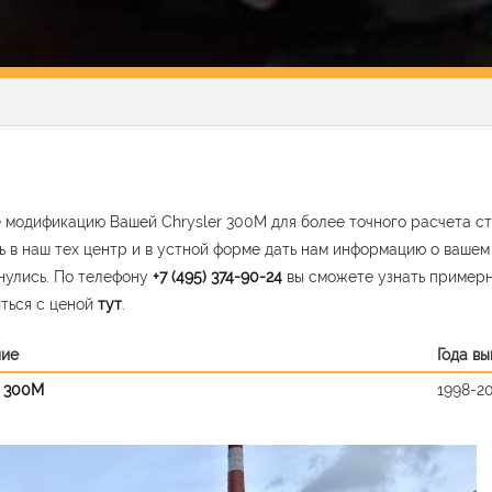
 модификацию Вашей Chrysler 300M для более точного расчета ст
ь в наш тех центр и в устной форме дать нам информацию о ваше
нулись. По телефону
+7 (495) 374-90-24
вы сможете узнать пример
ться с ценой
тут
.
ние
Года в
r 300M
1998-2
vious
Nex