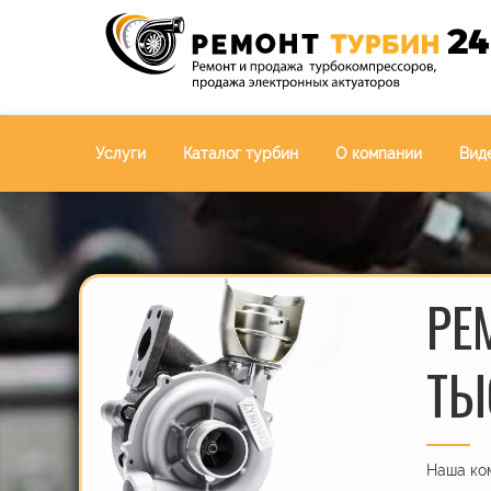
Услуги
Каталог турбин
О компании
Вид
РЕ
ТЫ
Наша ком