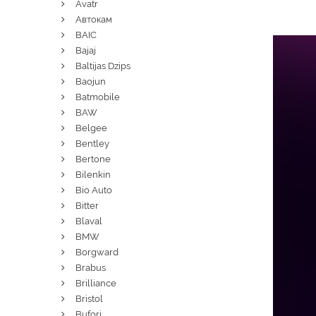
Avatr
Автокам
BAIC
Bajaj
Baltijas Dzips
Baojun
Batmobile
BAW
Belgee
Bentley
Bertone
Bilenkin
Bio Auto
Bitter
Blaval
BMW
Borgward
Brabus
Brilliance
Bristol
Bufori