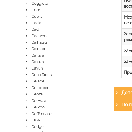
Пол
Coggiola
все
Cord
Cupra
Мех
не 
Dacia
Dadi
Зам
Daewoo
рем
Daihatsu
Daimler
Зам
Dallara
Зам
Datsun
Dayun
Про
Deco Rides
Delage
DeLorean
Допо
Denza
Derways
По п
DeSoto
De Tomaso
DKW
Dodge