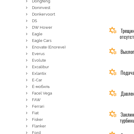
Dongfeng
Doninvest
Donkervoort
DS
DW Hower
Трещин
Eagle
отсутс
Eagle Cars
Enovate (Enoreve)
Выхлоп
Everus
Evolute
Excalibur
Подача
Exlantix
E-Car
Ё-мобиль
Давлен
Facel Vega
FAW
Ferrari
Fiat
Заклин
турбин
Fisker
Flanker
Ford