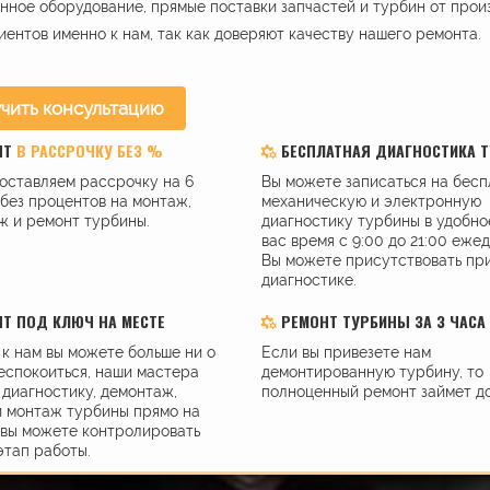
ное оборудование, прямые поставки запчастей и турбин от прои
иентов именно к нам, так как доверяют качеству нашего ремонта.
чить консультацию
НТ
В РАССРОЧКУ БЕЗ %
БЕСПЛАТНАЯ ДИАГНОСТИКА 
оставляем рассрочку на 6
Вы можете записаться на бес
без процентов на монтаж,
механическую и электронную
ж и ремонт турбины.
диагностику турбины в удобно
вас время с 9:00 до 21:00 еже
Вы можете присутствовать пр
диагностике.
Т ПОД КЛЮЧ НА МЕСТЕ
РЕМОНТ ТУРБИНЫ ЗА 3 ЧАСА
к нам вы можете больше ни о
Если вы привезете нам
еспокоиться, наши мастера
демонтированную турбину, то
диагностику, демонтаж,
полноценный ремонт займет до
и монтаж турбины прямо на
 вы можете контролировать
этап работы.