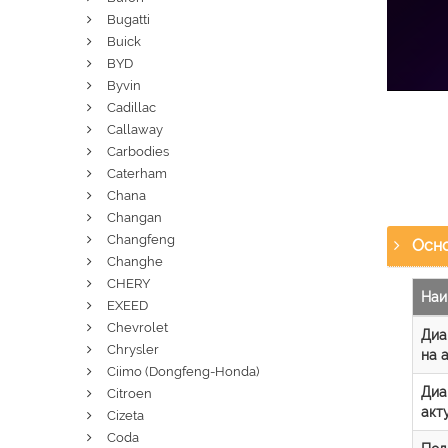
Bugatti
Buick
BYD
Byvin
Cadillac
Callaway
Carbodies
Caterham
Chana
Changan
Changfeng
Осно
Changhe
CHERY
Наи
EXEED
Chevrolet
Диа
Chrysler
на 
Ciimo (Dongfeng-Honda)
Диа
Citroen
акт
Cizeta
Coda