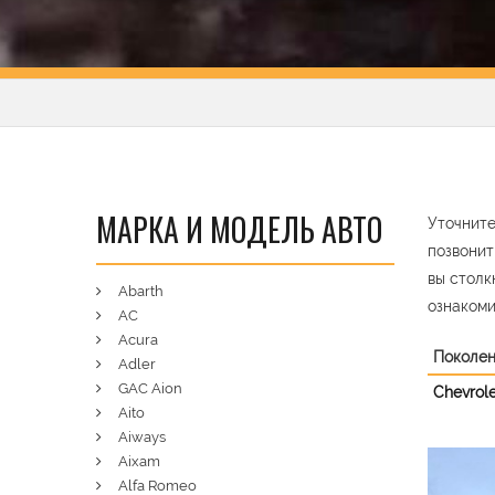
МАРКА И МОДЕЛЬ АВТО
Уточните
позвонит
вы столк
Abarth
ознакоми
AC
Acura
Поколе
Adler
GAC Aion
Chevrolet
Aito
Aiways
Aixam
Pre
Alfa Romeo