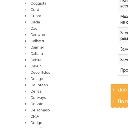
Пол
Coggiola
все
Cord
Cupra
Мех
не 
Dacia
Dadi
Зам
Daewoo
рем
Daihatsu
Daimler
Зам
Dallara
Зам
Datsun
Dayun
Про
Deco Rides
Delage
DeLorean
Допо
Denza
Derways
По п
DeSoto
De Tomaso
DKW
Dodge