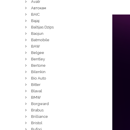
Avatr
Автокам
BAIC
Bajaj
Baltijas Dzips
Baojun
Batmobile
BAW
Belgee
Bentley
Bertone
Bilenkin
Bio Auto
Bitter
Blaval
BMW
Borgward
Brabus
Brilliance
Bristol
Bufori