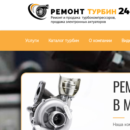
Услуги
Каталог турбин
О компании
Вид
РЕ
В 
Наша ком