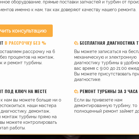
ное оборудование, прямые поставки запчастей и турбин от прои
иентов именно к нам, так как доверяют качеству нашего ремонта.
чить консультацию
НТ
В РАССРОЧКУ БЕЗ %
БЕСПЛАТНАЯ ДИАГНОСТИКА 
оставляем рассрочку на 6
Вы можете записаться на бес
без процентов на монтаж,
механическую и электронную
ж и ремонт турбины.
диагностику турбины в удобно
вас время с 9:00 до 21:00 еже
Вы можете присутствовать пр
диагностике.
Т ПОД КЛЮЧ НА МЕСТЕ
РЕМОНТ ТУРБИНЫ ЗА 3 ЧАСА
к нам вы можете больше ни о
Если вы привезете нам
еспокоиться, наши мастера
демонтированную турбину, то
диагностику, демонтаж,
полноценный ремонт займет до
и монтаж турбины прямо на
 вы можете контролировать
этап работы.