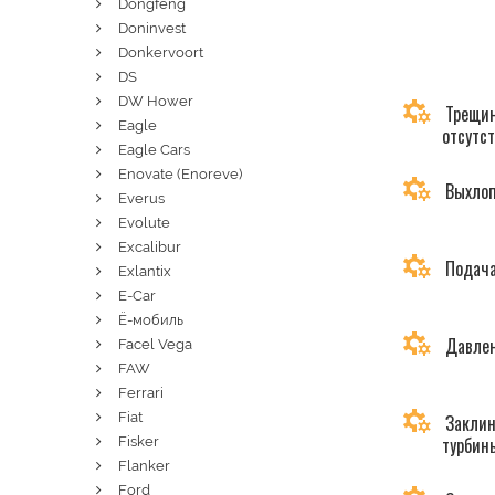
Dongfeng
Doninvest
Donkervoort
DS
DW Hower
Трещин
Eagle
отсутс
Eagle Cars
Enovate (Enoreve)
Выхлоп
Everus
Evolute
Excalibur
Подача
Exlantix
E-Car
Ё-мобиль
Давлен
Facel Vega
FAW
Ferrari
Fiat
Заклин
турбин
Fisker
Flanker
Ford