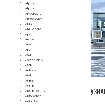
Alpina
Alpine
Амберавто
Ambertruck
AMC
AM General
Apal
Arcfox
Ariel
Aro
Asia
Aston Martin
Атом
Auburn
Audi
Aurus
Austin
УЗНА
Austin Healey
Autobianchi
Auto Union