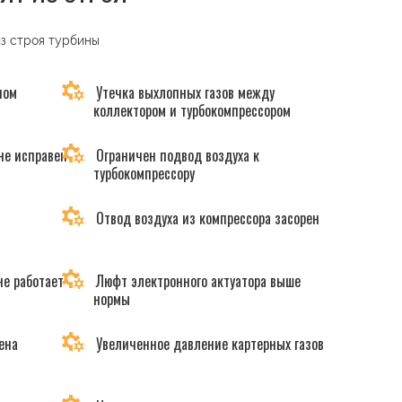
из строя турбины
ном
Утечка выхлопных газов между
коллектором и турбокомпрессором
не исправен
Ограничен подвод воздуха к
турбокомпрессору
Отвод воздуха из компрессора засорен
не работает
Люфт электронного актуатора выше
нормы
ена
Увеличенное давление картерных газов