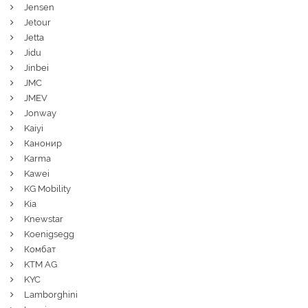
Jensen
Jetour
Jetta
Jidu
Jinbei
JMC
JMEV
Jonway
Kaiyi
Канонир
Karma
Kawei
KG Mobility
Kia
Knewstar
Koenigsegg
Комбат
KTM AG
KYC
Lamborghini