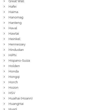
Great Wall
Hafei
Haima
Hanomag
Hanteng
Haval
Hawtai
Heinkel
Hennessey
Hindustan
HiPhi
Hispano-Suiza
Holden
Honda
Hongqi
Horch
Hozon
HSV
Huaihai (Hoann)
HuangHai
Huazi