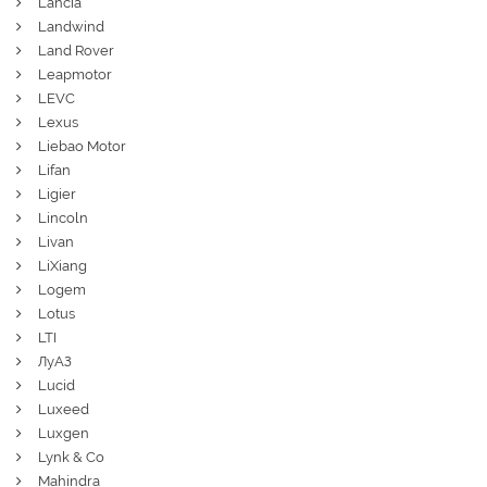
Lancia
Landwind
Land Rover
Leapmotor
LEVC
Lexus
Liebao Motor
Lifan
Ligier
Lincoln
Livan
LiXiang
Logem
Lotus
LTI
ЛуАЗ
Lucid
Luxeed
Luxgen
Lynk & Co
Mahindra