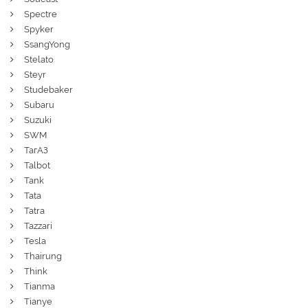
Spectre
Spyker
SsangYong
Stelato
Steyr
Studebaker
Subaru
Suzuki
SWM
ТагАЗ
Talbot
Tank
Tata
Tatra
Tazzari
Tesla
Thairung
Think
Tianma
Tianye