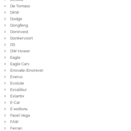
De Tomaso
DKW
Dodge
Dongfeng
Doninvest
Donkervoort
DS
DW Hower
Eagle
Eagle Cars
Enovate (Enoreve)
Everus
Evolute
Excalibur
Exlantix
E-Car
Ё-мобиль
Facel Vega
FAW
Ferrari