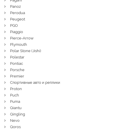
Pagani
Panoz
Perodua
Peugeot
PGO
Piaggio
Pierce-Arrow
Plymouth
Polar Stone (Jishi)
Polestar
Pontiac
Porsche
Premier
Спортивные авто и реплики
Proton
Puch
Puma
Qiantu
Qingling
Nevo
Qoros