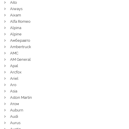
Aito
Aiways
Aixam
Alfa Romeo
Alpina
Alpine
Амберавто
Ambertruck
AMC
AM General
Apal
Arcfox
Ariel
Aro
Asia
Aston Martin
Атом
Auburn
Audi
Aurus