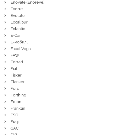
Enovate (Enoreve)
Everus
Evolute
Excalibur
Exlantix
E-Car
Ё-мобиль
Facel Vega
FAW
Ferrari
Fiat
Fisker
Flanker
Ford
Forthing
Foton
Franklin
FSO
Fuqi
GAC
ГАЗ