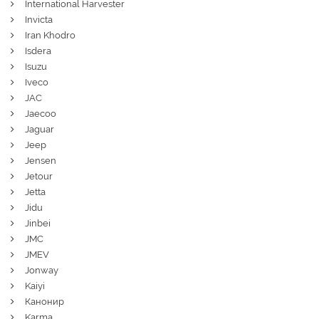
International Harvester
Invicta
Iran Khodro
Isdera
Isuzu
Iveco
JAC
Jaecoo
Jaguar
Jeep
Jensen
Jetour
Jetta
Jidu
Jinbei
JMC
JMEV
Jonway
Kaiyi
Канонир
Karma