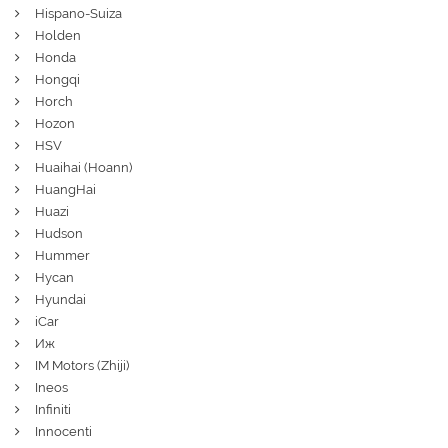
Hispano-Suiza
Holden
Honda
Hongqi
Horch
Hozon
HSV
Huaihai (Hoann)
HuangHai
Huazi
Hudson
Hummer
Hycan
Hyundai
iCar
Иж
IM Motors (Zhiji)
Ineos
Infiniti
Innocenti