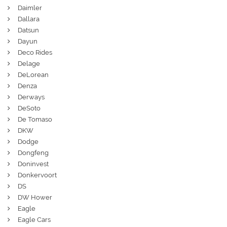
Daimler
Dallara
Datsun
Dayun
Deco Rides
Delage
DeLorean
Denza
Derways
DeSoto
De Tomaso
DKW
Dodge
Dongfeng
Doninvest
Donkervoort
DS
DW Hower
Eagle
Eagle Cars