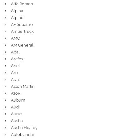
Alfa Romeo
Alpina
Alpine
Амберавто
Ambertruck
AMC
AM General
Apal
Arcfox
Ariel
Aro
Asia
Aston Martin
Атом
Auburn
Audi
Aurus
Austin
Austin Healey
Autobianchi