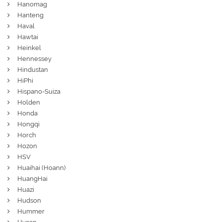
Hanomag
Hanteng
Haval
Hawtai
Heinkel
Hennessey
Hindustan
HiPhi
Hispano-Suiza
Holden
Honda
Hongqi
Horch
Hozon
HSV
Huaihai (Hoann)
HuangHai
Huazi
Hudson
Hummer