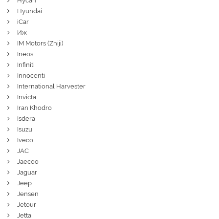
Hycan
Hyundai
iCar
Иж
IM Motors (Zhiji)
Ineos
Infiniti
Innocenti
International Harvester
Invicta
Iran Khodro
Isdera
Isuzu
Iveco
JAC
Jaecoo
Jaguar
Jeep
Jensen
Jetour
Jetta