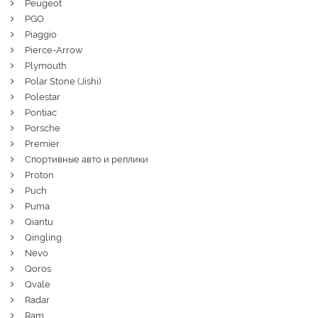
Peugeot
PGO
Piaggio
Pierce-Arrow
Plymouth
Polar Stone (Jishi)
Polestar
Pontiac
Porsche
Premier
Спортивные авто и реплики
Proton
Puch
Puma
Qiantu
Qingling
Nevo
Qoros
Qvale
Radar
Ram