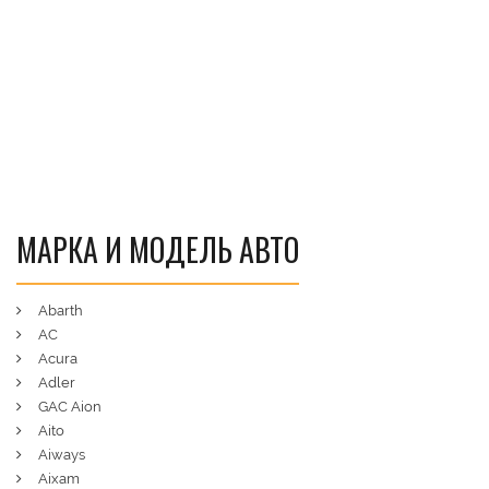
МАРКА И МОДЕЛЬ АВТО
Abarth
AC
Acura
Adler
GAC Aion
Aito
Aiways
Aixam