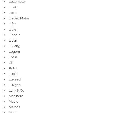
Leapmotor
LEVC
Lexus
Liebao Motor
Lifan
Ligier
Lincoln
Livan
LiXiang
Logem
Lotus
LTI
ЛуАЗ
Lucid
Luxeed
Luxgen
Lynk & Co
Mahindra
Maple
Marcos
Marlin