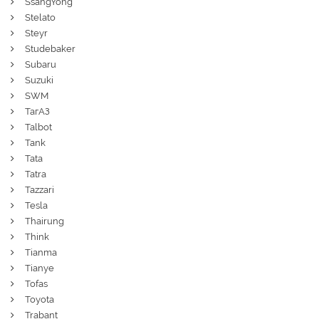
SsangYong
Stelato
Steyr
Studebaker
Subaru
Suzuki
SWM
ТагАЗ
Talbot
Tank
Tata
Tatra
Tazzari
Tesla
Thairung
Think
Tianma
Tianye
Tofas
Toyota
Trabant