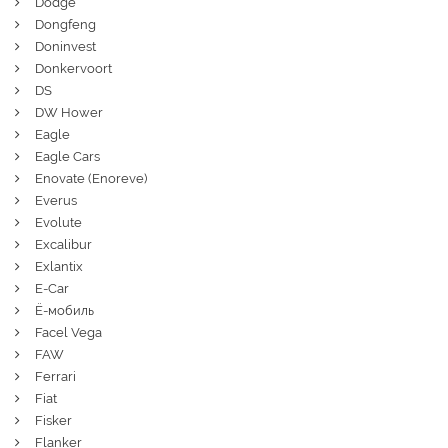
Dodge
Dongfeng
Doninvest
Donkervoort
DS
DW Hower
Eagle
Eagle Cars
Enovate (Enoreve)
Everus
Evolute
Excalibur
Exlantix
E-Car
Ё-мобиль
Facel Vega
FAW
Ferrari
Fiat
Fisker
Flanker