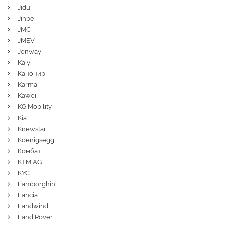
Jidu
Jinbei
JMC
JMEV
Jonway
Kaiyi
Канонир
Karma
Kawei
KG Mobility
Kia
Knewstar
Koenigsegg
Комбат
KTM AG
KYC
Lamborghini
Lancia
Landwind
Land Rover