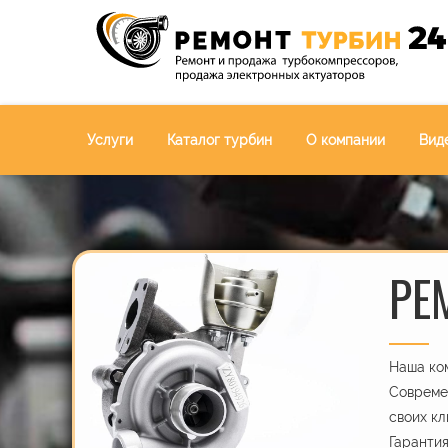
Услуги
Каталог турбин
О компании
Вид
РЕ
Наша ком
Современ
своих кл
Гарантия