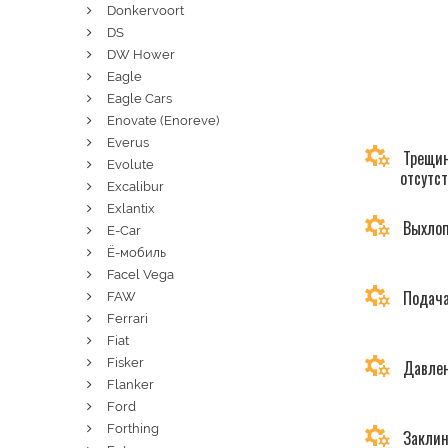
Donkervoort
DS
DW Hower
Eagle
Eagle Cars
Enovate (Enoreve)
Everus
Трещин
Evolute
отсутс
Excalibur
Exlantix
Выхлоп
E-Car
Ё-мобиль
Facel Vega
Подача
FAW
Ferrari
Fiat
Fisker
Давлен
Flanker
Ford
Forthing
Заклин