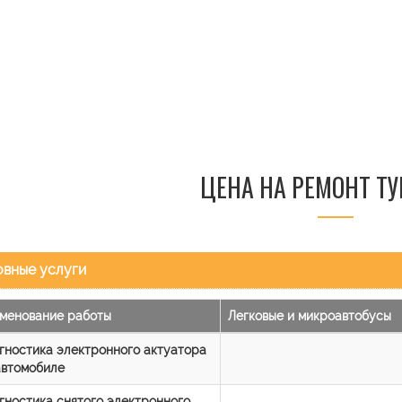
ЦЕНА НА РЕМОНТ Т
вные услуги
менование работы
Легковые и микроавтобусы
гностика электронного актуатора
автомобиле
гностика снятого электронного