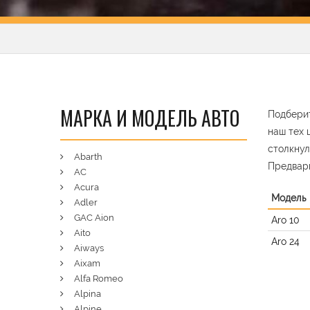
МАРКА И МОДЕЛЬ АВТО
Подберит
наш тех 
столкнул
Abarth
Предвар
AC
Acura
Модель
Adler
GAC Aion
Aro 10
Aito
Aro 24
Aiways
Aixam
Alfa Romeo
Alpina
Alpine