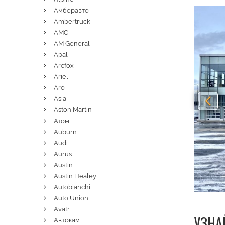
Амберавто
Pre
Ambertruck
AMC
AM General
Apal
Arcfox
Ariel
Aro
Asia
Aston Martin
Атом
Auburn
Audi
Aurus
Austin
Austin Healey
Autobianchi
Auto Union
Avatr
УЗНА
Автокам