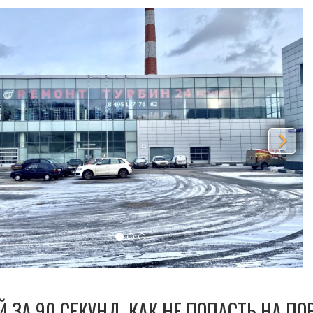
vious
Nex
Й ЗА 90 СЕКУНД, КАК НЕ ПОПАСТЬ НА П