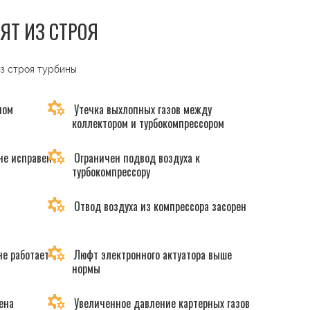
ЯТ ИЗ СТРОЯ
из строя турбины
ном
Утечка выхлопных газов между
коллектором и турбокомпрессором
не исправен
Ограничен подвод воздуха к
турбокомпрессору
Отвод воздуха из компрессора засорен
не работает
Люфт электронного актуатора выше
нормы
ена
Увеличенное давление картерных газов