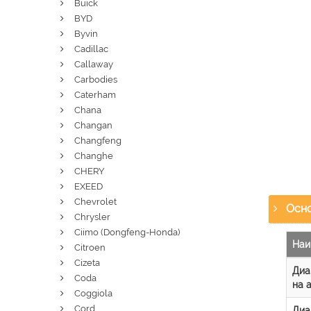
Buick
BYD
Byvin
Cadillac
Callaway
Carbodies
Caterham
Chana
Changan
Changfeng
Changhe
CHERY
EXEED
Chevrolet
Осно
Chrysler
Ciimo (Dongfeng-Honda)
Наи
Citroen
Cizeta
Диа
Coda
на 
Coggiola
Cord
Диа