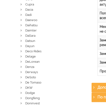
акт
Cupra
Dacia
Пол
Dadi
все
Daewoo
Daihatsu
Мех
Daimler
не 
Dallara
Зам
Datsun
рем
Dayun
Deco Rides
Зам
Delage
DeLorean
Зам
Denza
Про
Derways
DeSoto
De Tomaso
Допо
DKW
Dodge
По п
Dongfeng
Doninvest