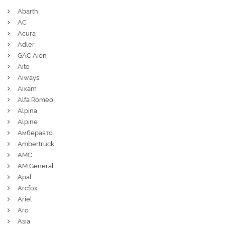
Abarth
AC
Acura
Adler
GAC Aion
Aito
Aiways
Aixam
Alfa Romeo
Alpina
Alpine
Амберавто
Ambertruck
AMC
AM General
Apal
Arcfox
Ariel
Aro
Asia