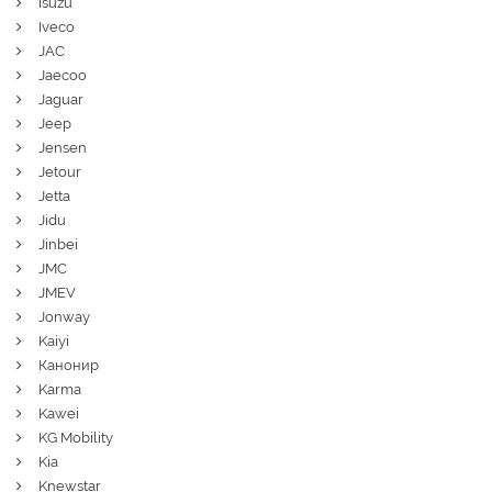
Isuzu
Iveco
JAC
Jaecoo
Jaguar
Jeep
Jensen
Jetour
Jetta
Jidu
Jinbei
JMC
JMEV
Jonway
Kaiyi
Канонир
Karma
Kawei
KG Mobility
Kia
Knewstar