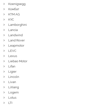
Koenigsegg
Комбат
KTM AG
KYC
Lamborghini
Lancia
Landwind
Land Rover
Leapmotor
LEVC
Lexus
Liebao Motor
Lifan
Ligier
Lincoln
Livan
LiXiang
Logem
Lotus
LTI