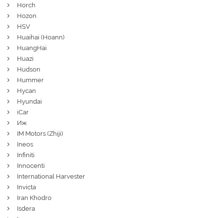
Horch
Hozon
HSV
Huaihai (Hoann)
HuangHai
Huazi
Hudson
Hummer
Hycan
Hyundai
iCar
Иж
IM Motors (Zhiji)
Ineos
Infiniti
Innocenti
International Harvester
Invicta
Iran Khodro
Isdera