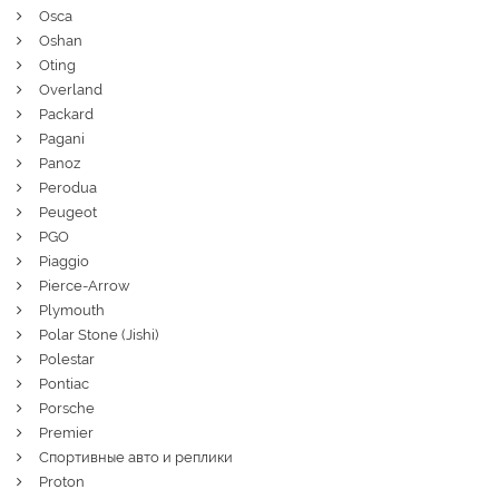
Osca
Oshan
Oting
Overland
Packard
Pagani
Panoz
Perodua
Peugeot
PGO
Piaggio
Pierce-Arrow
Plymouth
Polar Stone (Jishi)
Polestar
Pontiac
Porsche
Premier
Спортивные авто и реплики
Proton