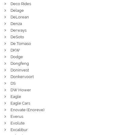
Deco Rides
Delage
DeLorean
Denza
Derways
DeSoto
De Tomaso
DKW
Dodge
Dongfeng
Doninvest
Donkervoort
DS
DW Hower
Eagle
Eagle Cars
Enovate (Enoreve)
Everus
Evolute
Excalibur