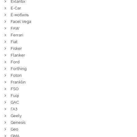
Exlantix
E-Car
Ё-мобиль
Facel Vega
FAW
Ferrari
Fiat
Fisker
Flanker
Ford
Forthing
Foton
Franklin
FSO
Fuqi
GAC
ГАЗ
Geely
Genesis
Geo
GMA