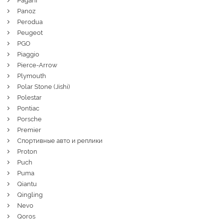
Pagani
Panoz
Perodua
Peugeot
PGO
Piaggio
Pierce-Arrow
Plymouth
Polar Stone (Jishi)
Polestar
Pontiac
Porsche
Premier
Спортивные авто и реплики
Proton
Puch
Puma
Qiantu
Qingling
Nevo
Qoros