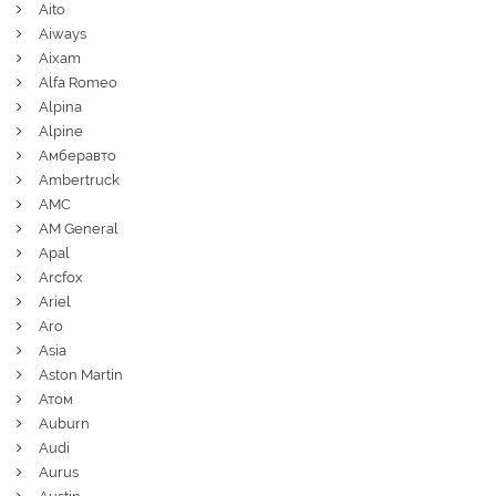
Aito
Aiways
Aixam
Alfa Romeo
Alpina
Alpine
Амберавто
Ambertruck
AMC
AM General
Apal
Arcfox
Ariel
Aro
Asia
Aston Martin
Атом
Auburn
Audi
Aurus