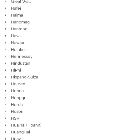
Great Wall
Hafei
Haima
Hanomag
Hanteng
Haval
Hawtai
Heinkel
Hennessey
Hindustan
HiPhi
Hispano-Suiza
Holden
Honda
Hongqi
Horch
Hozon
HSV
Huaihai (Hoann)
HuangHai
Huazi