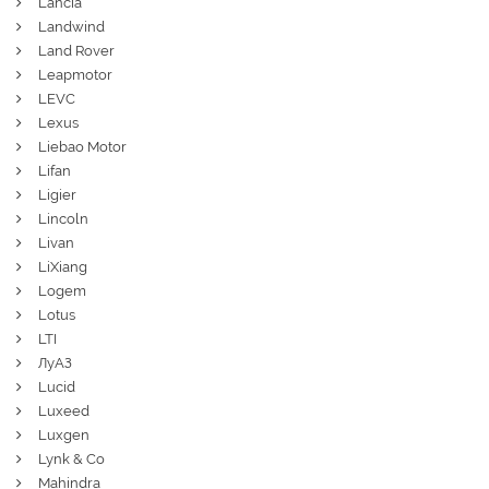
Lancia
Landwind
Land Rover
Leapmotor
LEVC
Lexus
Liebao Motor
Lifan
Ligier
Lincoln
Livan
LiXiang
Logem
Lotus
LTI
ЛуАЗ
Lucid
Luxeed
Luxgen
Lynk & Co
Mahindra