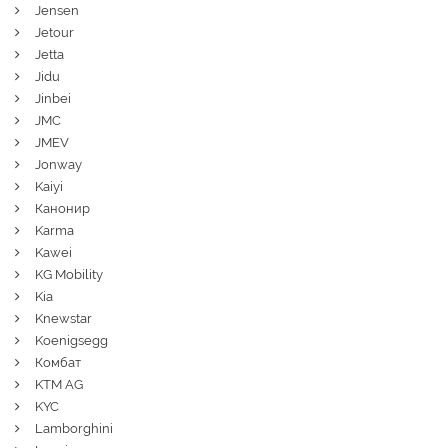
Jensen
Jetour
Jetta
Jidu
Jinbei
JMC
JMEV
Jonway
Kaiyi
Канонир
Karma
Kawei
KG Mobility
Kia
Knewstar
Koenigsegg
Комбат
KTM AG
KYC
Lamborghini