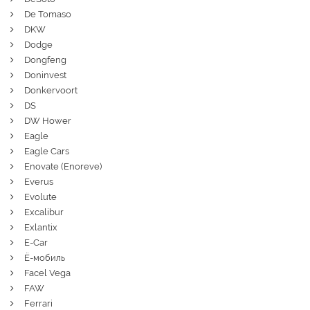
De Tomaso
DKW
Dodge
Dongfeng
Doninvest
Donkervoort
DS
DW Hower
Eagle
Eagle Cars
Enovate (Enoreve)
Everus
Evolute
Excalibur
Exlantix
E-Car
Ё-мобиль
Facel Vega
FAW
Ferrari