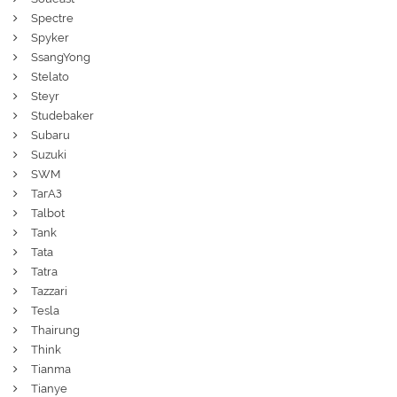
Spectre
Spyker
SsangYong
Stelato
Steyr
Studebaker
Subaru
Suzuki
SWM
ТагАЗ
Talbot
Tank
Tata
Tatra
Tazzari
Tesla
Thairung
Think
Tianma
Tianye