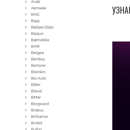
Avatr
УЗНА
Автокам
BAIC
Bajaj
Baltijas Dzips
Baojun
Batmobile
BAW
Belgee
Bentley
Bertone
Bilenkin
Bio Auto
Bitter
Blaval
BMW
Borgward
Brabus
Brilliance
Bristol
Bufori