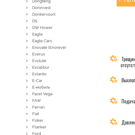
По п
Dongfeng
Doninvest
Donkervoort
DS
DW Hower
Eagle
Eagle Cars
Enovate (Enoreve)
Everus
Трещин
Evolute
отсутс
Excalibur
Exlantix
Выхлоп
E-Car
Ё-мобиль
Facel Vega
Подача
FAW
Ferrari
Fiat
Fisker
Давлен
Flanker
Ford