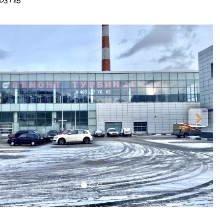
D3 F25
vious
Nex