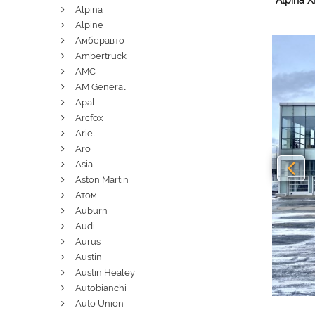
Alpina X
Alpina
Alpine
Амберавто
Pre
Ambertruck
AMC
AM General
Apal
Arcfox
Ariel
Aro
Asia
Aston Martin
Атом
Auburn
Audi
Aurus
Austin
Austin Healey
Autobianchi
Auto Union