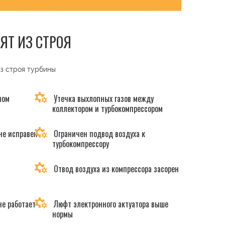
ЯТ ИЗ СТРОЯ
из строя турбины
ном
Утечка выхлопных газов между
коллектором и турбокомпрессором
не исправен
Ограничен подвод воздуха к
турбокомпрессору
Отвод воздуха из компрессора засорен
не работает
Люфт электронного актуатора выше
нормы