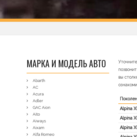
МАРКА И МОДЕЛЬ АВТО
Уточните
позвонит
вы столк
Abarth
ознакоми
AC
Acura
Поколе
Adler
GAC Aion
Alpina 
Aito
Alpina 
Aiways
Alpina 
Aixam
Alfa Romeo