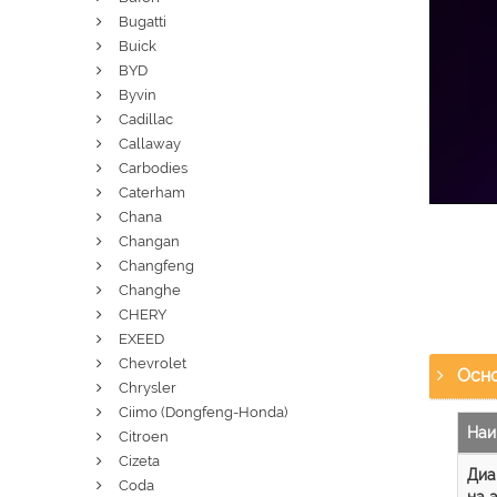
Bugatti
Buick
BYD
Byvin
Cadillac
Callaway
Carbodies
Caterham
Chana
Changan
Changfeng
Changhe
CHERY
EXEED
Chevrolet
Осно
Chrysler
Ciimo (Dongfeng-Honda)
Наи
Citroen
Cizeta
Диа
Coda
на 