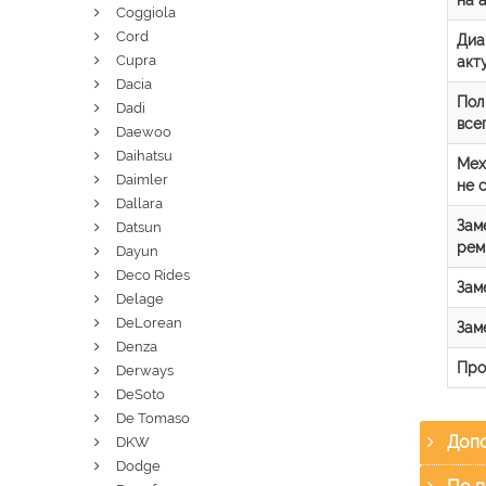
Coggiola
Cord
Диа
Cupra
акт
Dacia
Пол
Dadi
все
Daewoo
Daihatsu
Мех
Daimler
не 
Dallara
Зам
Datsun
рем
Dayun
Deco Rides
Зам
Delage
DeLorean
Зам
Denza
Про
Derways
DeSoto
De Tomaso
Допо
DKW
Dodge