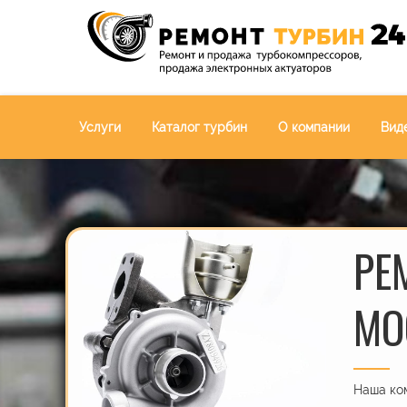
Услуги
Каталог турбин
О компании
Вид
РЕ
МО
Наша ком