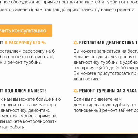
ное оборудование, прямые поставки запчастей и турбин от прои
иентов именно к нам, так как доверяют качеству нашего ремонта.
чить консультацию
НТ
В РАССРОЧКУ БЕЗ %
БЕСПЛАТНАЯ ДИАГНОСТИКА 
оставляем рассрочку на 6
Вы можете записаться на бес
без процентов на монтаж,
механическую и электронную
ж и ремонт турбины.
диагностику турбины в удобно
вас время с 9:00 до 21:00 еже
Вы можете присутствовать пр
диагностике.
Т ПОД КЛЮЧ НА МЕСТЕ
РЕМОНТ ТУРБИНЫ ЗА 3 ЧАСА
к нам вы можете больше ни о
Если вы привезете нам
еспокоиться, наши мастера
демонтированную турбину, то
диагностику, демонтаж,
полноценный ремонт займет до
и монтаж турбины прямо на
 вы можете контролировать
этап работы.