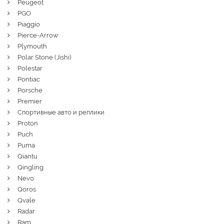
Peugeot
PGO
Piaggio
Pierce-Arrow
Plymouth
Polar Stone (Jishi)
Polestar
Pontiac
Porsche
Premier
Спортивные авто и реплики
Proton
Puch
Puma
Qiantu
Qingling
Nevo
Qoros
Qvale
Radar
Ram