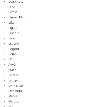
Leapmotor
LEVC
Lexus
Liebao Motor
Lifan
Ligier
Lincoln
Livan
LiXiang
Logem
Lotus
LTI
ЛуАЗ
Lucid
Luxeed
Luxgen
Lynk & Co
Mahindra
Maple
Marcos
Marlin