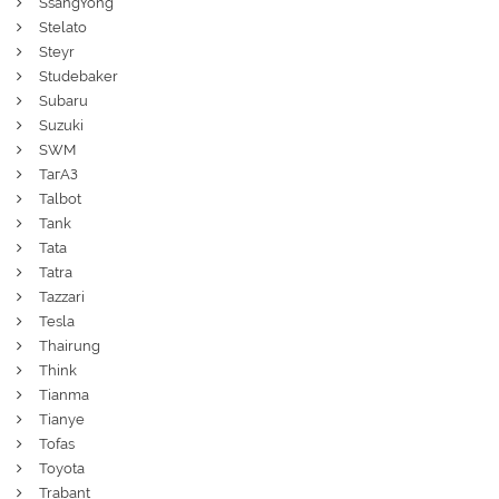
SsangYong
Stelato
Steyr
Studebaker
Subaru
Suzuki
SWM
ТагАЗ
Talbot
Tank
Tata
Tatra
Tazzari
Tesla
Thairung
Think
Tianma
Tianye
Tofas
Toyota
Trabant