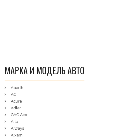
МАРКА И МОДЕЛЬ АВТО
Abarth
AC
Acura
Adler
GAC Aion
Aito
Aiways
Aixam