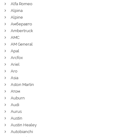
Alfa Romeo
Alpina
Alpine
Амберавто
Ambertruck
AMC
AM General
Apal
Arcfox
Ariel
Aro
Asia
Aston Martin
Атом
Auburn
Audi
Aurus
Austin
Austin Healey
Autobianchi