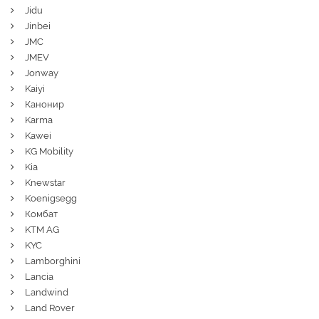
Jidu
Jinbei
JMC
JMEV
Jonway
Kaiyi
Канонир
Karma
Kawei
KG Mobility
Kia
Knewstar
Koenigsegg
Комбат
KTM AG
KYC
Lamborghini
Lancia
Landwind
Land Rover