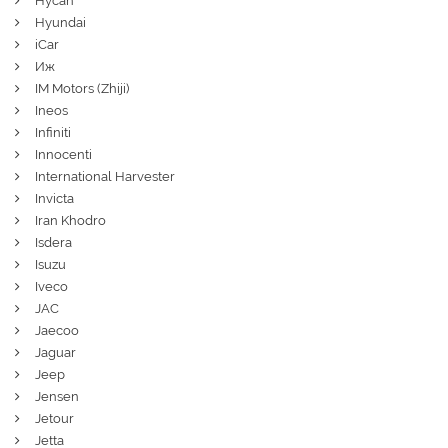
Hycan
Hyundai
iCar
Иж
IM Motors (Zhiji)
Ineos
Infiniti
Innocenti
International Harvester
Invicta
Iran Khodro
Isdera
Isuzu
Iveco
JAC
Jaecoo
Jaguar
Jeep
Jensen
Jetour
Jetta