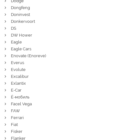
Dodge
Dongfeng
Doninvest
Donkervoort
DS
DW Hower
Eagle
Eagle Cars
Enovate (Enoreve)
Everus
Evolute
Excalibur
Exlantix
E-Car
Ё-мобиль
Facel Vega
FAW
Ferrari
Fiat
Fisker
Flanker