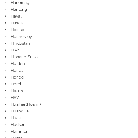
Hanomag
Hanteng
Haval
Hawtai
Heinkel
Hennessey
Hindustan
HiPhi
Hispano-Suiza
Holden
Honda
Hongqi
Horch
Hozon
HSV
Huaihai (Hoann)
HuangHai
Huazi
Hudson
Hummer