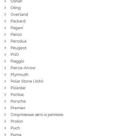
Oshan
Oting
Overland
Packard
Pagani
Panoz
Perodua
Peugeot
PGO
Piaggio
Pierce-Arrow
Plymouth
Polar Stone (Jishi)
Polestar
Pontiac
Porsche
Premier
Спортивные авто и реплики
Proton
Puch
Puma