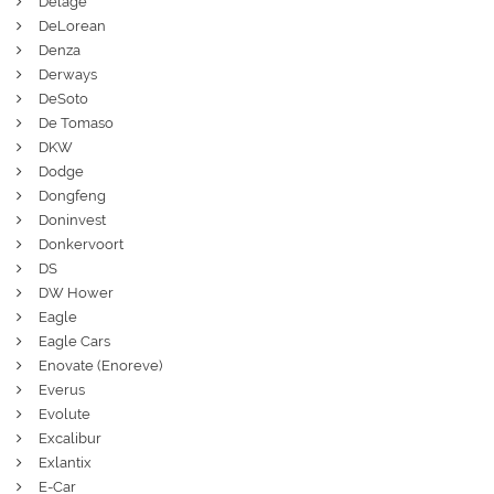
Delage
DeLorean
Denza
Derways
DeSoto
De Tomaso
DKW
Dodge
Dongfeng
Doninvest
Donkervoort
DS
DW Hower
Eagle
Eagle Cars
Enovate (Enoreve)
Everus
Evolute
Excalibur
Exlantix
E-Car