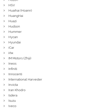
HSV
Huaihai (Hoann)
HuangHai
Huazi
Hudson
Hummer
Hycan
Hyundai
iCar
Иж
IM Motors (Zhiji)
Ineos
Infiniti
Innocenti
International Harvester
Invicta
Iran Khodro
Isdera
Isuzu
Iveco