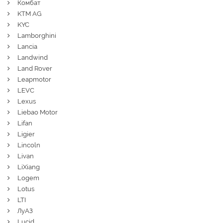
Комбат
KTM AG
KYC
Lamborghini
Lancia
Landwind
Land Rover
Leapmotor
LEVC
Lexus
Liebao Motor
Lifan
Ligier
Lincoln
Livan
LiXiang
Logem
Lotus
LTI
ЛуАЗ
Lucid