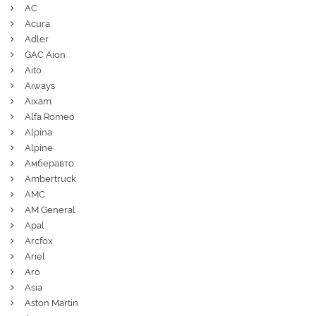
AC
Acura
Adler
GAC Aion
Aito
Aiways
Aixam
Alfa Romeo
Alpina
Alpine
Амберавто
Ambertruck
AMC
AM General
Apal
Arcfox
Ariel
Aro
Asia
Aston Martin