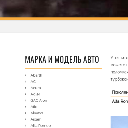
МАРКА И МОДЕЛЬ АВТО
Уточните
можете п
поломках
Abarth
турбоком
AC
Acura
Поколе
Adler
GAC Aion
Alfa Ro
Aito
Aiways
Aixam
Pre
Alfa Romeo