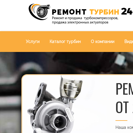
Услуги
Каталог турбин
О компании
Вид
РЕ
ОТ
Наша ком