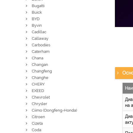
Bugatti
Buick
BYD
Byvin
Cadillac
Callaway
Carbodies
Caterham
Chana
Changan
Changfeng
Осно
Changhe
CHERY
Наи
EXEED
Chevrolet
Диа
Chrysler
на 
Ciimo (Dongfeng-Honda)
Диа
Citroen
акт
Cizeta
Coda