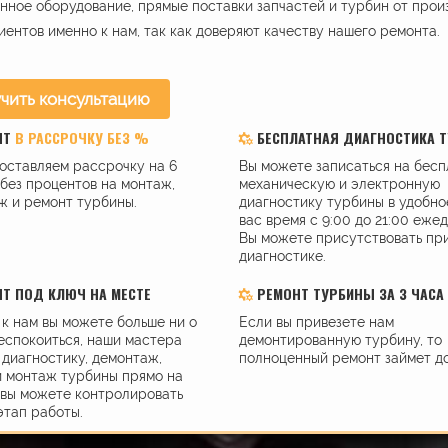
ное оборудование, прямые поставки запчастей и турбин от прои
иентов именно к нам, так как доверяют качеству нашего ремонта.
чить консультацию
НТ
В РАССРОЧКУ БЕЗ %
БЕСПЛАТНАЯ ДИАГНОСТИКА 
оставляем рассрочку на 6
Вы можете записаться на бес
без процентов на монтаж,
механическую и электронную
ж и ремонт турбины.
диагностику турбины в удобно
вас время с 9:00 до 21:00 еже
Вы можете присутствовать пр
диагностике.
Т ПОД КЛЮЧ НА МЕСТЕ
РЕМОНТ ТУРБИНЫ ЗА 3 ЧАСА
к нам вы можете больше ни о
Если вы привезете нам
еспокоиться, наши мастера
демонтированную турбину, то
диагностику, демонтаж,
полноценный ремонт займет до
и монтаж турбины прямо на
 вы можете контролировать
этап работы.