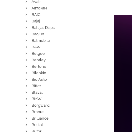
Avatr
Автокам
BAIC
Bajaj
Baltijas Dzips
Baojun
Batmobile
BAW
Belgee
Bentley
Bertone
Bilenkin
Bio Auto
Bitter
Blaval
BMW
Borgward
Brabus
Brilliance
Bristol
Bufori