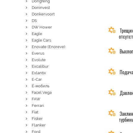
Dongfeng
Doninvest
Donkervoort
DS
DW Hower
Трещин
Eagle
отсутс
Eagle Cars
Enovate (Enoreve)
Выхлоп
Everus
Evolute
Excalibur
Подача
Exlantix
E-Car
Ё-мобиль
Давлен
Facel Vega
FAW
Ferrari
Fiat
Заклин
турбин
Fisker
Flanker
Ford