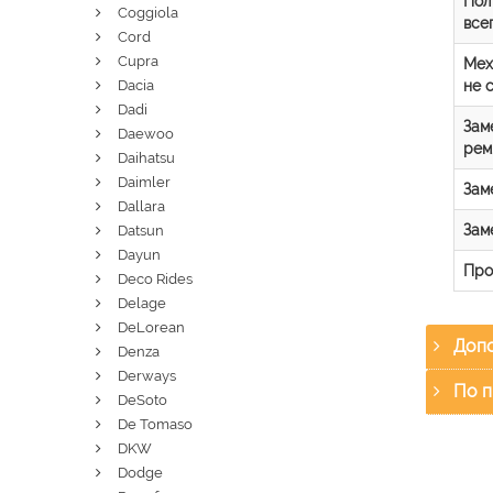
Пол
Coggiola
все
Cord
Cupra
Мех
не 
Dacia
Dadi
Зам
Daewoo
рем
Daihatsu
Daimler
Зам
Dallara
Зам
Datsun
Dayun
Про
Deco Rides
Delage
DeLorean
Допо
Denza
Derways
По п
DeSoto
De Tomaso
DKW
Dodge