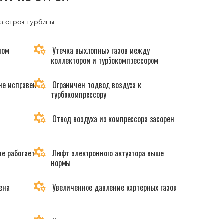
из строя турбины
ном
Утечка выхлопных газов между
коллектором и турбокомпрессором
не исправен
Ограничен подвод воздуха к
турбокомпрессору
Отвод воздуха из компрессора засорен
не работает
Люфт электронного актуатора выше
нормы
ена
Увеличенное давление картерных газов