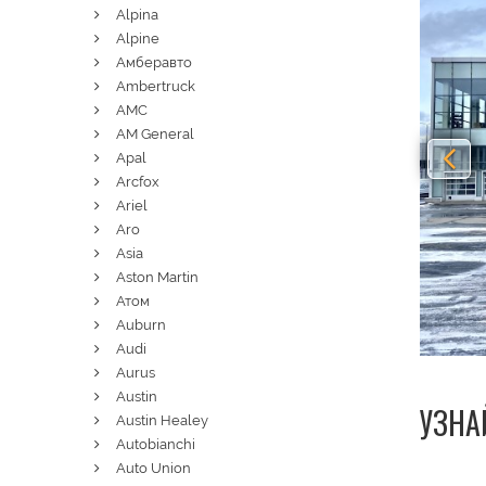
Alpina
Alpine
Амберавто
Ambertruck
AMC
AM General
Apal
Arcfox
Ariel
Aro
Asia
Aston Martin
Атом
Auburn
Audi
Aurus
Austin
УЗНА
Austin Healey
Autobianchi
Auto Union